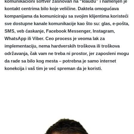
komunikacioni softver zasnovan na “klaudu” i namenjen je
kontakt centrima bilo koje veličine. Daktela omogućava
kompanijama da komuniciraju sa svojim klijentima koristeći
sve dostupne kanale komunikacije kao što su: glas, e-pošta,
SMS, veb ćaskanje, Facebook Messenger, Instagram,
WhatsApp ili Viber. Ceo process je veoma lak za
implementaciju, nema hardverskih troškova ili troškova
održavanja, čak vam ne treba ni prostor, jer zaposleni mogu
da rade sa bilo kog mesta – potrebna je samo internet
konekcija i vaš tim je već spreman da je koristi.