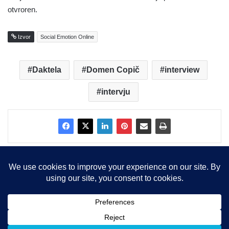
otvroren.
Izvor
Social Emotion Online
Daktela
Domen Copič
interview
intervju
Copyright © 2015-2025, Sva prava zadržana |
LBS Team d.o.o.
Facebook
X
LinkedIn
Instagram
RSS