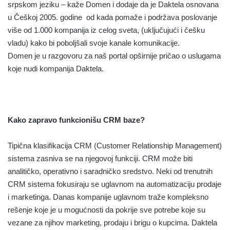
srpskom jeziku – kaže Domen i dodaje da je Daktela osnovana
u Češkoj 2005. godine od kada pomaže i podržava poslovanje
više od 1.000 kompanija iz celog sveta, (uključujući i češku
vladu) kako bi poboljšali svoje kanale komunikacije.
Domen je u razgovoru za naš portal opširnije pričao o uslugama
koje nudi kompanija Daktela.
Kako zapravo funkcionišu CRM baze?
Tipična klasifikacija CRM (Customer Relationship Management)
sistema zasniva se na njegovoj funkciji. CRM može biti
analitičko, operativno i saradničko sredstvo. Neki od trenutnih
CRM sistema fokusiraju se uglavnom na automatizaciju prodaje
i marketinga. Danas kompanije uglavnom traže kompleksno
rešenje koje je u mogućnosti da pokrije sve potrebe koje su
vezane za njihov marketing, prodaju i brigu o kupcima. Daktela