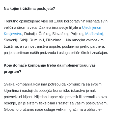
Na kojim tržištima poslujete?
Trenutno opslužujemo više od 1.000 korporativnih klijenata svih
veličina širom sveta. Daktela ima svoje filijale u
Ujedinjenom
Kraljevstvu
, Dubaiju, Češkoj, Slovačkoj, Poljskoj,
Mađarskoj
,
Sloveniji, Srbiji, Rumuniji, Filipinima… Na mnogim evropskim
tržištima, a i u inostranstvu uopšte, poslujemo preko partnera,
pa je asortiman naših proizvoda i usluga priličn širok i značajan.
Koje domaće kompanije treba da implementiraju vaš
program?
Svaka kompanija koja ima potrebu da komunicira sa svojim
klijentima i nastoji da poboljša korisničko iskustvo je naš
potencijalni klijent. Nijedan kupac nije prevelik ili premali za ovo
rešenje, jer je sistem fleksibilan i “raste” sa vašim poslovanjem.
Globalno pružamo naše usluge velikim igračima u oblasti e-