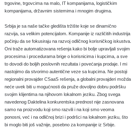
trgovine, trgovcima na malo, IT kompanijama, logističkim
kompanijama, državnim sistemima i mnogim drugima.
Srbija je sa naše tačke gledišta tržište koje se dinamično
razvija, sa velikim potencijalom. Kompanije iz različitih industrija
počinju da se fokusiraju na razvoj odličnog korisničkog iskustva.
Oni traže automatizovana rešenja kako bi bolje upravljali svojim
procesima i procedurama brige o korisnicima i kupcima, a sve
to dovodi do boljih poslovnih rezultata i povećanja prodaje. I mi
nastojimo da stvorimo autentične veze sa kupcima. Ne postoji
regionalni provajder CSaaS rešenja, a globalni provajderi možda
neće uvek biti u mogućnosti da pruže dovoljno dobru podršku
svojim klijentima na njihovom lokalnom jeziku. Zbog svega
navedenog Daktelina konkurentska prednost nije zasnovana
samo na proizvodu koji smo razvili i na koji smo veoma
ponosni, već i na odličnoj brizi i podršci na lokalnom jeziku, što
bi moglo biti još važnije, posebno za kompanije iz Srbije.