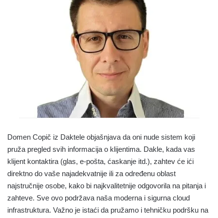
Domen Copič iz Daktele objašnjava da oni nude sistem koji
pruža pregled svih informacija o klijentima. Dakle, kada vas
klijent kontaktira (glas, e-pošta, ćaskanje itd.), zahtev će ići
direktno do vaše najadekvatnije ili za određenu oblast
najstručnije osobe, kako bi najkvalitetnije odgovorila na pitanja i
zahteve. Sve ovo podržava naša moderna i sigurna cloud
infrastruktura. Važno je istaći da pružamo i tehničku podršku na