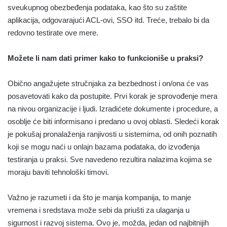
sveukupnog obezbeđenja podataka, kao što su zaštite
aplikacija, odgovarajući ACL-ovi, SSO itd. Treće, trebalo bi da
redovno testirate ove mere.
Možete li nam dati primer kako to funkcioniše u praksi?
Obično angažujete stručnjaka za bezbednost i on/ona će vas
posavetovati kako da postupite. Prvi korak je sprovođenje mera
na nivou organizacije i ljudi. Izradićete dokumente i procedure, a
osoblje će biti informisano i predano u ovoj oblasti. Sledeći korak
je pokušaj pronalaženja ranjivosti u sistemima, od onih poznatih
koji se mogu naći u onlajn bazama podataka, do izvođenja
testiranja u praksi. Sve navedeno rezultira nalazima kojima se
moraju baviti tehnološki timovi.
Važno je razumeti i da što je manja kompanija, to manje
vremena i sredstava može sebi da priušti za ulaganja u
sigurnost i razvoj sistema. Ovo je, možda, jedan od najbitnijih