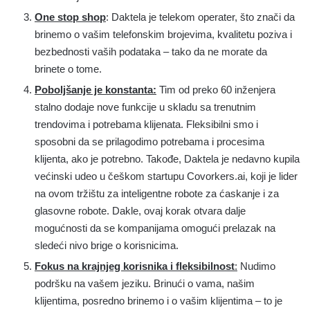
One stop shop
: Daktela je telekom operater, što znači da
brinemo o vašim telefonskim brojevima, kvalitetu poziva i
bezbednosti vaših podataka – tako da ne morate da
brinete o tome.
Poboljšanje je konstanta:
Tim od preko 60 inženjera
stalno dodaje nove funkcije u skladu sa trenutnim
trendovima i potrebama klijenata. Fleksibilni smo i
sposobni da se prilagodimo potrebama i procesima
klijenta, ako je potrebno. Takođe, Daktela je nedavno kupila
većinski udeo u češkom startupu Covorkers.ai, koji je lider
na ovom tržištu za inteligentne robote za ćaskanje i za
glasovne robote. Dakle, ovaj korak otvara dalje
mogućnosti da se kompanijama omogući prelazak na
sledeći nivo brige o korisnicima.
Fokus na krajnjeg korisnika i fleksibilnost
:
Nudimo
podršku na vašem jeziku. Brinući o vama, našim
klijentima, posredno brinemo i o vašim klijentima – to je