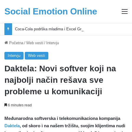
Social Emotion Online
M
Coca-Cola podrška mladima i Excel Grašić osnažuju mlade u regionu
Početna
/
Web vesti
/
Intervju
Intervju
Web vesti
Daktela: Novi softver koji na
najbolji način rešava sve
probleme u komunikaciji
6 minutes read
Međunarodna softverska i telekomunikaciona kompanija
Daktela
, od skoro i na našem tržištu, svojim klijentima nudi