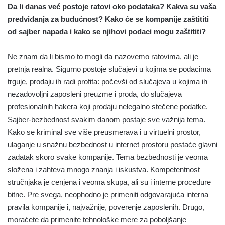
Da li danas već postoje ratovi oko podataka? Kakva su vaša
predviđanja za budućnost? Kako će se kompanije zaštititi
od sajber napada i kako se njihovi podaci mogu zaštititi?
Ne znam da li bismo to mogli da nazovemo ratovima, ali je
pretnja realna. Sigurno postoje slučajevi u kojima se podacima
trguje, prodaju ih radi profita: počevši od slučajeva u kojima ih
nezadovoljni zaposleni preuzme i proda, do slučajeva
profesionalnih hakera koji prodaju nelegalno stečene podatke.
Sajber-bezbednost svakim danom postaje sve važnija tema.
Kako se kriminal sve više preusmerava i u virtuelni prostor,
ulaganje u snažnu bezbednost u internet prostoru postaće glavni
zadatak skoro svake kompanije. Tema bezbednosti je veoma
složena i zahteva mnogo znanja i iskustva. Kompetentnost
stručnjaka je cenjena i veoma skupa, ali su i interne procedure
bitne. Pre svega, neophodno je primeniti odgovarajuća interna
pravila kompanije i, najvažnije, poverenje zaposlenih. Drugo,
moraćete da primenite tehnološke mere za poboljšanje