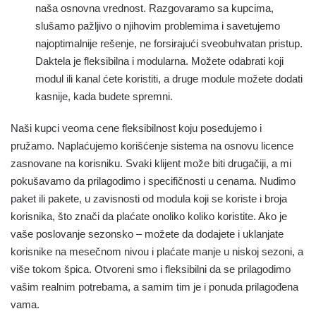
naša osnovna vrednost. Razgovaramo sa kupcima,
slušamo pažljivo o njihovim problemima i savetujemo
najoptimalnije rešenje, ne forsirajući sveobuhvatan pristup.
Daktela je fleksibilna i modularna. Možete odabrati koji
modul ili kanal ćete koristiti, a druge module možete dodati
kasnije, kada budete spremni.
Naši kupci veoma cene fleksibilnost koju posedujemo i
pružamo. Naplaćujemo korišćenje sistema na osnovu licence
zasnovane na korisniku. Svaki klijent može biti drugačiji, a mi
pokušavamo da prilagodimo i specifičnosti u cenama. Nudimo
paket ili pakete, u zavisnosti od modula koji se koriste i broja
korisnika, što znači da plaćate onoliko koliko koristite. Ako je
vaše poslovanje sezonsko – možete da dodajete i uklanjate
korisnike na mesečnom nivou i plaćate manje u niskoj sezoni, a
više tokom špica. Otvoreni smo i fleksibilni da se prilagodimo
vašim realnim potrebama, a samim tim je i ponuda prilagođena
vama.