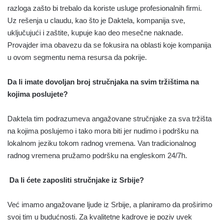
razloga zašto bi trebalo da koriste usluge profesionalnih firmi.
Uz rešenja u claudu, kao što je Daktela, kompanija sve,
uključujući i zaštite, kupuje kao deo mesečne naknade.
Provajder ima obavezu da se fokusira na oblasti koje kompanija
u ovom segmentu nema resursa da pokrije.
Da li imate dovoljan broj stručnjaka na svim tržištima na
kojima poslujete?
Daktela tim podrazumeva angažovane stručnjake za sva tržišta
na kojima poslujemo i tako mora biti jer nudimo i podršku na
lokalnom jeziku tokom radnog vremena. Van tradicionalnog
radnog vremena pružamo podršku na engleskom 24/7h.
Da li ćete zaposliti stručnjake iz Srbije?
Već imamo angažovane ljude iz Srbije, a planiramo da proširimo
svoj tim u budućnosti. Za kvalitetne kadrove je poziv uvek