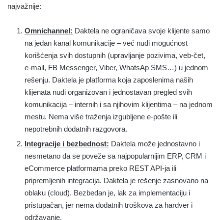
najvažnije:
Omnichannel:
Daktela ne ograničava svoje klijente samo
na jedan kanal komunikacije – već nudi mogućnost
korišćenja svih dostupnih (upravljanje pozivima, veb-čet,
e-mail, FB Messenger, Viber, WhatsAp SMS…) u jednom
rešenju. Daktela je platforma koja zaposlenima naših
klijenata nudi organizovan i jednostavan pregled svih
komunikacija – internih i sa njihovim klijentima – na jednom
mestu. Nema više traženja izgubljene e-pošte ili
nepotrebnih dodatnih razgovora.
Integracije i bezbednost:
Daktela može jednostavno i
nesmetano da se poveže sa najpopularnijim ERP, CRM i
eCommerce platformama preko REST API-ja ili
pripremljenih integracija. Daktela je rešenje zasnovano na
oblaku (cloud). Bezbedan je, lak za implementaciju i
pristupačan, jer nema dodatnih troškova za hardver i
održavanje.