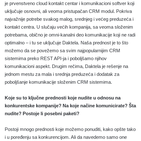
je prvenstveno cloud kontakt centar i komunikacioni softver koji
uključuje osnovni, ali veoma pristupačan CRM modul. Pokriva
najvažnije potrebe svakog malog, srednjeg i većeg preduzeća i
kontakt centra. U slučaju većih kompanija, sa veoma složenim
potrebama, obično je omni-kanalni deo komunikacije koji ne radi
optimalno – i tu se uključuje Daktela. Naša prednost je to što
možemo da se povežemo sa svim najpopularnijim CRM
sistemima preko REST API-ja i poboljšamo njihov
komunikacioni aspekt. Drugim rečima, Daktela je rešenje na
jednom mestu za mala i srednja preduzeća i dodatak za
poboljšanje komunikacije složenim CRM sistemima.
Koje su to ključne prednosti koje nudite u odnosu na
konkurentske kompanije? Na koje načine komunicirate? Šta
nudite? Postoje li posebni paketi?
Postoji mnogo prednosti koje možemo ponuditi, kako opšte tako
i u poređenju sa konkurencijom. Ali da navedemo samo one