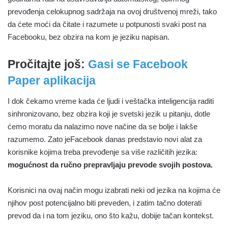
prevođenja celokupnog sadržaja na ovoj društvenoj mreži, tako
da ćete moći da čitate i razumete u potpunosti svaki post na
Facebooku, bez obzira na kom je jeziku napisan.
Pročitajte još:
Gasi se Facebook
Paper aplikacija
I dok čekamo vreme kada će ljudi i veštačka inteligencija raditi
sinhronizovano, bez obzira koji je svetski jezik u pitanju, dotle
ćemo moratu da nalazimo nove načine da se bolje i lakše
razumemo. Zato jeFacebook danas predstavio novi alat za
korisnike kojima treba prevođenje sa više različitih jezika:
mogućnost da ručno prepravljaju prevode svojih postova.
Korisnici na ovaj način mogu izabrati neki od jezika na kojima će
njihov post potencijalno biti preveden, i zatim tačno doterati
prevod da i na tom jeziku, ono što kažu, dobije tačan kontekst.