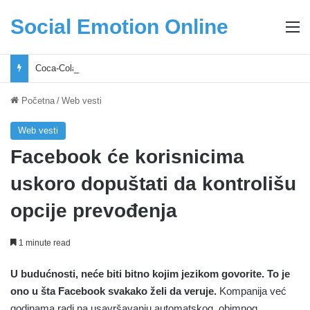
Social Emotion Online
M
Coca-Cola podrška mladima i Excel Grašić osnažuju mlade u regionu
Početna
/
Web vesti
Web vesti
Facebook će korisnicima
uskoro dopuštati da kontrolišu
opcije prevođenja
1 minute read
U budućnosti, neće biti bitno kojim jezikom govorite. To je
ono u šta Facebook svakako želi da veruje.
Kompanija već
godinama radi na usavršavanju automatskog, obimnog