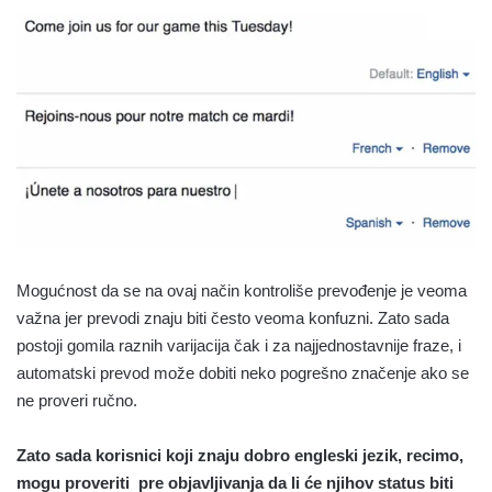
Mogućnost da se na ovaj način kontroliše prevođenje je veoma
važna jer prevodi znaju biti često veoma konfuzni. Zato sada
postoji gomila raznih varijacija čak i za najjednostavnije fraze, i
automatski prevod može dobiti neko pogrešno značenje ako se
ne proveri ručno.
Zato sada korisnici koji znaju dobro engleski jezik, recimo,
mogu proveriti pre objavljivanja da li će njihov status biti