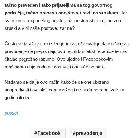
tačno preveden i tako prijateljima sa tog govornog
područja, tačno prenesu ono što su rekli na srpskom.
Jer
svi mi imamo ponekog prijatelja iz inostranstva koji ne zna
srpski a vidi naše postove, zar ne?
Često se izražavamo i slengom i za očekivati je da mašine za
prevođenje ne prepoznaju ovu reč ili kontekst rečenice te nas
čitalac pogrešno razume. Ovo ujedno i Facebookovim
mašinama daje dodatne časove i one uče od nas.
Nadamo se da je ovo način kako će se one ubrzano
unapređivati i ovi alati nam možda i ne budu potrebni već za
godinu ili dve.
popsci
Facebook
prevođenje