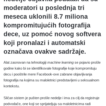
moderatori u poslednja tri
meseca uklonili 8.7 miliona
kompromitujućih fotografija
dece, uz pomoć novog softvera
koji pronalazi i automatski
označava ovakve sadržaje.
Alat zasnovan na tehnologiji
machine learning
se pojavio prošle
godine kako bi se identifikovale fotografije koje kompromituju
decu i pooštrile mere Facebook-ove zabrane objavljivanja
fotografija na kojima su maloletnici predstavljeni u seksualnom
kontekstu.
Sličan sistem je pušten prošle nedelje i ima za cilj da registruje
podvodače, one koji se sprijateljuju sa maloletnicima radi