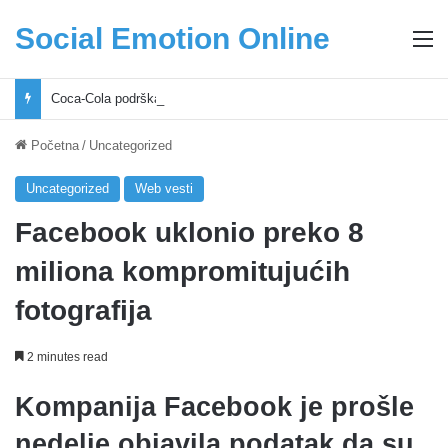
Social Emotion Online
M
Coca-Cola podrška mladima i Excel Grašić osnažuju mlade u regionu
Početna
/
Uncategorized
Uncategorized
Web vesti
Facebook uklonio preko 8
miliona kompromitujućih
fotografija
2 minutes read
Kompanija Facebook je prošle
nedelje objavila podatak da su