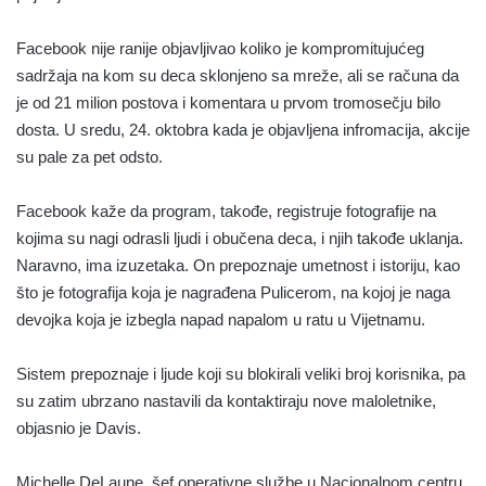
Facebook nije ranije objavljivao koliko je kompromitujućeg
sadržaja na kom su deca sklonjeno sa mreže, ali se računa da
je od 21 milion postova i komentara u prvom tromosečju bilo
dosta. U sredu, 24. oktobra kada je objavljena infromacija, akcije
su pale za pet odsto.
Facebook kaže da program, takođe, registruje fotografije na
kojima su nagi odrasli ljudi i obučena deca, i njih takođe uklanja.
Naravno, ima izuzetaka. On prepoznaje umetnost i istoriju, kao
što je fotografija koja je nagrađena Pulicerom, na kojoj je naga
devojka koja je izbegla napad napalom u ratu u Vijetnamu.
Sistem prepoznaje i ljude koji su blokirali veliki broj korisnika, pa
su zatim ubrzano nastavili da kontaktiraju nove maloletnike,
objasnio je Davis.
Michelle DeLaune, šef operativne službe u Nacionalnom centru