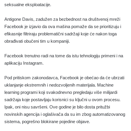
seksualne eksploatacije.
Antigone Davis, zadužen za bezbednost na društvenoj mreži
Facebook je izjavio da ova mašina pomaže da se prioritizuju i
efikasnije filtriraju problematični sadržaji koje će nakon toga
obrađivati obučeni tim u kompaniji.
Facebook trenutno radi na tome da istu tehnologiju primeni i na
aplikaciju Instagram.
Pod pritiskom zakonodavca, Facebook je obećao da će ubrzati
uklanjanje ekstremnih i nedozvoljenih materijala. Machine
learning programi koji svakodnevno pregledaju više milijardi
sadržaja koje postavljaju korisnici su ključni u ovom procesu.
Ipak, oni nisu savršeni. Ove godine je bilo dosta pritužbi
novinskih agencija i oglašivača da su im zbog automatizovanog
sistema, pogrešno blokirane pojedine objave.