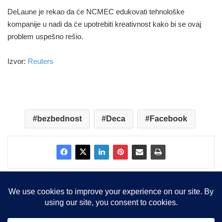
DeLaune je rekao da će NCMEC edukovati tehnološke
kompanije u nadi da će upotrebiti kreativnost kako bi se ovaj
problem uspešno rešio.
Izvor:
Reuters
bezbednost
Deca
Facebook
Copyright © 2015-2025, Sva prava zadržana |
LBS Team d.o.o.