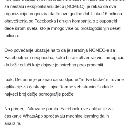
za nestalu i eksploatisanu decu (NCMEC), je rekao da ova
organizacija prognozira da će ove godine dobiti oko 16 miliona
obaveštenja od Facebooka i drugih kompanija o zloupotrebi
dece širom sveta, što je mnogo više od prošlogodišnjih deset
miliona.
Ovo povećanje ukazuje na to da je saradnja NCMEC-e sa
Facebook-om neophodna, kako bi se softver razvio i omogućio
da brže odluči koje dojave je potrebno prvo proceniti.
Ipak, DeLaune je priznao da su ključne “mrtve tačke” šifrovane
aplikacije za ćaskanje i tajne “tamne veb stranice” odakle
najveći broj dečje pornografije potiče.
Na primer, i šifrovane poruke Facebook-ove aplikacije za
ćaskanje WhatsApp sprečavaju machine learning da ih
analizira.