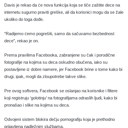
Davis je rekao da će nova funkcija koja se tiče zaštite dece na
internetu sugurno praviti greške, ali da korisnici mogu da se žale
ukoliko do toga dođe.
“Radijemo ćemo pogrešiti, samo da sačuvamo bezbednost
dece”, rekao je on.
Prema pravilima Facebooka, zabranjene su čak i porodične
fotografije na kojima su deca oskudno obučena, iako su
postavljene iz dobre namere, jer Facebook brine o tome kako bi
drugi, ipak, mogli da zloupotrebe takve slike.
Pre ovog softvera, Facebook se oslanjao na korisnike i filtere
koji registruju ‘golotinju’ na fotografijama odraslih ljudi, kako bi
pronašao i slike na kojima su deca.
Odvojeni sistem blokira dečju pornografiju koja je prethodno
prijavljena nadležnim službama.