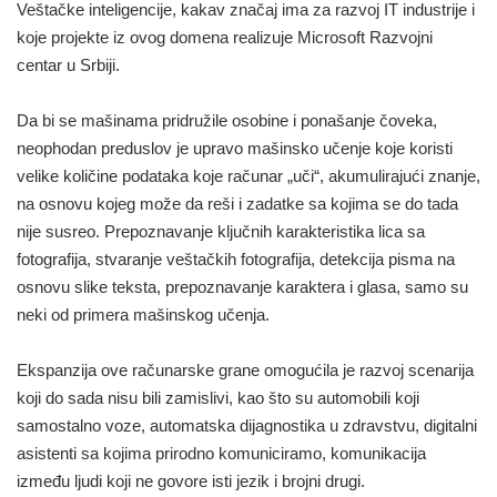
Veštačke inteligencije, kakav značaj ima za razvoj IT industrije i
koje projekte iz ovog domena realizuje Microsoft Razvojni
centar u Srbiji.
Da bi se mašinama pridružile osobine i ponašanje čoveka,
neophodan preduslov je upravo mašinsko učenje koje koristi
velike količine podataka koje računar „uči“, akumulirajući znanje,
na osnovu kojeg može da reši i zadatke sa kojima se do tada
nije susreo. Prepoznavanje ključnih karakteristika lica sa
fotografija, stvaranje veštačkih fotografija, detekcija pisma na
osnovu slike teksta, prepoznavanje karaktera i glasa, samo su
neki od primera mašinskog učenja.
Ekspanzija ove računarske grane omogućila je razvoj scenarija
koji do sada nisu bili zamislivi, kao što su automobili koji
samostalno voze, automatska dijagnostika u zdravstvu, digitalni
asistenti sa kojima prirodno komuniciramo, komunikacija
između ljudi koji ne govore isti jezik i brojni drugi.