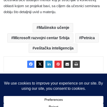
oblasti kojom se projekat bavi, sa ciljem da učesnici seminara
dobiju što detaljniji uvid u materiju.
Mašinsko učenje
Microsoft razvojni centar Srbija
Petnica
veštačka inteligencija
Copyright © 2015-2025, Sva prava zadržana |
LBS Team d.o.o.
Facebook
X
LinkedIn
Instagram
RSS