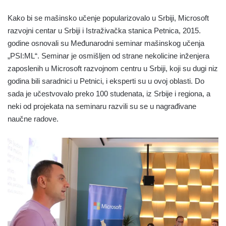
Kako bi se mašinsko učenje popularizovalo u Srbiji, Microsoft
razvojni centar u Srbiji i Istraživačka stanica Petnica, 2015.
godine osnovali su Međunarodni seminar mašinskog učenja
„PSI:ML“. Seminar je osmišljen od strane nekolicine inženjera
zaposlenih u Microsoft razvojnom centru u Srbiji, koji su dugi niz
godina bili saradnici u Petnici, i eksperti su u ovoj oblasti. Do
sada je učestvovalo preko 100 studenata, iz Srbije i regiona, a
neki od projekata na seminaru razvili su se u nagrađivane
naučne radove.