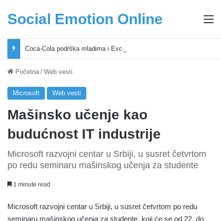
Social Emotion Online
M
Coca-Cola podrška mladima i Excel Grašić osnažuju mlade u regionu
Početna
/
Web vesti
Microsoft
Web vesti
Mašinsko učenje kao
budućnost IT industrije
Microsoft razvojni centar u Srbiji, u susret četvrtom
po redu seminaru mašinskog učenja za studente
1 minute read
Microsoft razvojni centar u Srbiji, u susret četvrtom po redu
seminaru mašinskog učenja za studente, koji će se od 22. do