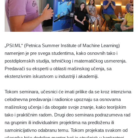
„PSI:ML“ (Petnica Summer Institute of Machine Learning)
namenjen je pre svega studentima, kako osnovnih tako i
postdiplomskih studija, tehničkog i matematičkog usmerenja.
Predavači su eksperti u oblasti mašinskog učenja, sa
ekstenzivnim iskustvom u industriji i akademiji.
Tokom seminara, učesnici će imati prilike da se kroz intenzivna
celodnevna predavanja i radionice upoznaju sa osnovama
mašinskog učenja i da obogate svoje znanje, kako teorijskim
tako i praktičnim radom. Drugi deo seminara podrazumeva rad
na grupnim ili individualnim projektima na predloženu ili
samoinicijativno odabranu temu. Tokom projekata svakom od
učesnika biće dodeljen mentor koji je stručnjak u konkretnoj