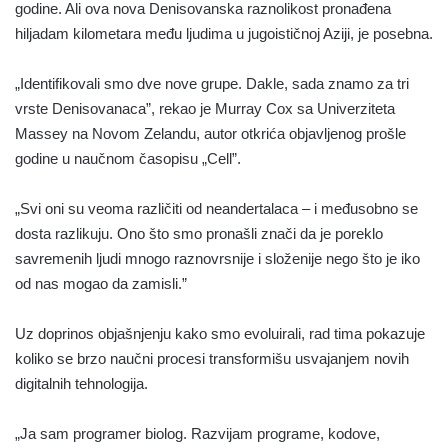
godine. Ali ova nova Denisovanska raznolikost pronađena
hiljadam kilometara među ljudima u jugoističnoj Aziji, je posebna.
„Identifikovali smo dve nove grupe. Dakle, sada znamo za tri
vrste Denisovanaca”, rekao je Murray Cox sa Univerziteta
Massey na Novom Zelandu, autor otkrića objavljenog prošle
godine u naučnom časopisu „Cell”.
„Svi oni su veoma različiti od neandertalaca – i međusobno se
dosta razlikuju. Ono što smo pronašli znači da je poreklo
savremenih ljudi mnogo raznovrsnije i složenije nego što je iko
od nas mogao da zamisli.”
Uz doprinos objašnjenju kako smo evoluirali, rad tima pokazuje
koliko se brzo naučni procesi transformišu usvajanjem novih
digitalnih tehnologija.
„Ja sam programer biolog. Razvijam programe, kodove,