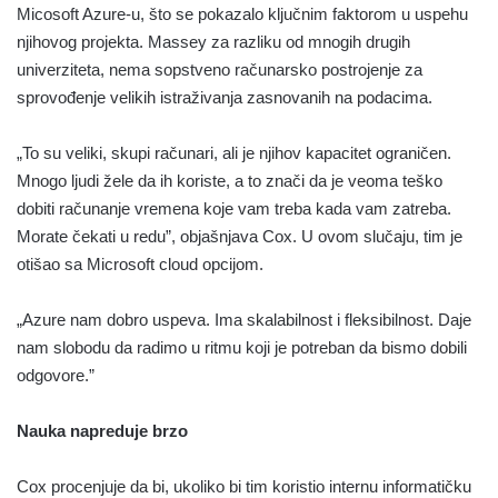
Micosoft Azure-u, što se pokazalo ključnim faktorom u uspehu
njihovog projekta. Massey za razliku od mnogih drugih
univerziteta, nema sopstveno računarsko postrojenje za
sprovođenje velikih istraživanja zasnovanih na podacima.
„To su veliki, skupi računari, ali je njihov kapacitet ograničen.
Mnogo ljudi žele da ih koriste, a to znači da je veoma teško
dobiti računanje vremena koje vam treba kada vam zatreba.
Morate čekati u redu”, objašnjava Cox. U ovom slučaju, tim je
otišao sa Microsoft cloud opcijom.
„Azure nam dobro uspeva. Ima skalabilnost i fleksibilnost. Daje
nam slobodu da radimo u ritmu koji je potreban da bismo dobili
odgovore.”
Nauka napreduje brzo
Cox procenjuje da bi, ukoliko bi tim koristio internu informatičku