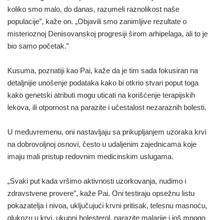
koliko smo malo, do danas, razumeli raznolikost naše
populacije”, kaže on. „Objavili smo zanimljive rezultate o
misterioznoj Denisovanskoj progresiji širom arhipelaga, ali to je
bio samo početak.”
Kusuma, poznatiji kao Pai, kaže da je tim sada fokusiran na
detaljnijie unošenje podataka kako bi otkrio stvari poput toga
kako genetski atributi mogu uticati na korišćenje terapijskih
lekova, ili otpornost na parazite i učestalost nezaraznih bolesti.
U međuvremenu, oni nastavljaju sa prikupljanjem uzoraka krvi
na dobrovoljnoj osnovi, često u udaljenim zajednicama koje
imaju mali pristup redovnim medicinskim uslugama.
„Svaki put kada vršimo aktivnosti uzorkovanja, nudimo i
zdravstvene provere”, kaže Pai. Oni testiraju opsežnu listu
pokazatelja i nivoa, uključujući krvni pritisak, telesnu masnoću,
glukozu u krvi, ukupni holesterol, parazite malarije i još mnogo