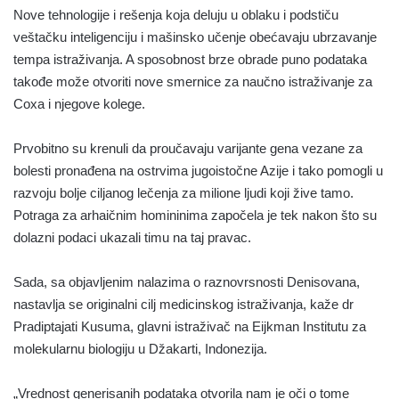
Nove tehnologije i rešenja koja deluju u oblaku i podstiču
veštačku inteligenciju i mašinsko učenje obećavaju ubrzavanje
tempa istraživanja. A sposobnost brze obrade puno podataka
takođe može otvoriti nove smernice za naučno istraživanje za
Coxa i njegove kolege.
Prvobitno su krenuli da proučavaju varijante gena vezane za
bolesti pronađena na ostrvima jugoistočne Azije i tako pomogli u
razvoju bolje ciljanog lečenja za milione ljudi koji žive tamo.
Potraga za arhaičnim homininima započela je tek nakon što su
dolazni podaci ukazali timu na taj pravac.
Sada, sa objavljenim nalazima o raznovrsnosti Denisovana,
nastavlja se originalni cilj medicinskog istraživanja, kaže dr
Pradiptajati Kusuma, glavni istraživač na Eijkman Institutu za
molekularnu biologiju u Džakarti, Indonezija.
„Vrednost generisanih podataka otvorila nam je oči o tome