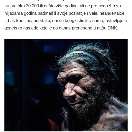
su pre oko 30.000 ili nešto više godina, ali ne pre nego što su
hiljadama godina nadmašili svoje poznatije rivale, neandertalce.
I, baš kao i neandertalci, oni su koegzistirali s nama, ostavljajući
genetsko nasleđe koje je do danas preneseno u našu DNK.