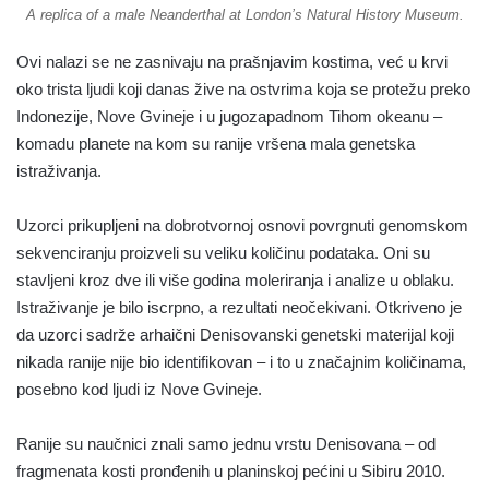
A replica of a male Neanderthal at London’s Natural​ History​ Museum.​
Ovi nalazi se ne zasnivaju na prašnjavim kostima, već u krvi
oko trista ljudi koji danas žive na ostvrima koja se protežu preko
Indonezije, Nove Gvineje i u jugozapadnom Tihom okeanu –
komadu planete na kom su ranije vršena mala genetska
istraživanja.
Uzorci prikupljeni na dobrotvornoj osnovi povrgnuti genomskom
sekvenciranju proizveli su veliku količinu podataka. Oni su
stavljeni kroz dve ili više godina moleriranja i analize u oblaku.
Istraživanje je bilo iscrpno, a rezultati neočekivani. Otkriveno je
da uzorci sadrže arhaični Denisovanski genetski materijal koji
nikada ranije nije bio identifikovan – i to u značajnim količinama,
posebno kod ljudi iz Nove Gvineje.
Ranije su naučnici znali samo jednu vrstu Denisovana – od
fragmenata kosti pronđenih u planinskoj pećini u Sibiru 2010.