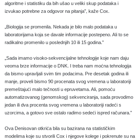
algoritme i statistiku da bih ušao u veliki skup podataka i
izvukao potrebne za odgovor na pitanja”, kaže Cox.
„Biologija se promenila. Nekada je bilo malo podataka u
laboratorijama koja se davale informacije postepeno. Ali to se
radikalno promenilo u poslednjih 10 ili 15 godina.”
„Sada imamo visoko-sekvencijalne tehnologije koje nam daju
veoma brze informacije o DNK. I treba nam moćna tehnologija
da bismo upravljali svim tim podacima. Pre desetak godina ili
manje, proveli bismo 90 procenata svog vremena u laboratoriji
premeštajući malo tečnosti u epruvetama. Ali, pomoću
automatizovanog (genomskog) sekvenciranja, sada provodimo
jedan ili dva procenta svog vremena u laboratoriji radeći s
uzorcima, a gotovo sve ostalo radimo sedeći ispred računara.”
Ova Denisovan otkrića bila su bazirana na statističkim
modelima koje su stvorili Cox i njegove kolege i pokrenute su na