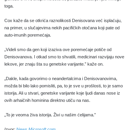
toga.
Cox kaže da se otkrića raznolikosti Denisovana već isplaćuju,
na primer, u slučajevima nekih pacifičkih otočana koji pate od
auto-imunih poremećaja.
„Videli smo da gen koji izaziva ove poremećaje potiče od
Denisovanova. I otkad smo to shvatili, medicinari razvijaju nove
lekove, jer znaju šta su genetske varijante.” kaže on.
„Dakle, kada govorimo o neandertalcima i Denisovanovima,
možda bi bilo lako pomisliti, pa, to je sve u prošlosti, to je samo
istorija. Ali u stvari, genetske varijante koje ljudi danas nose iz
ovih arhaičnih hominina direktno utiču na nas.
„To je veoma živa istorija. Živi u našim ćelijama.”
Izvor:
News.Microsoft.com