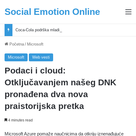
Social Emotion Online
M
Coca-Cola podrška mladima i Excel Grašić osnažuju mlade u regionu
Početna
/
Microsoft
Microsoft
Web vesti
Podaci i cloud:
Otključavanjem našeg DNK
pronađena dva nova
praistorijska pretka
4 minutes read
Microsoft Azure pomaže naučnicima da otkriju iznenađujuće