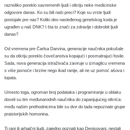
raznoliko poreklo savremenih ljudi i otkriju neke medicinske
odgovore danas. Ko su bili naši preci? Koje su vrste ljudi
postojale pre nas? Koliki deo nasleđenog genetskog koda je
ugrađen u naš DNK? I šta to znači za zdravlje i dobrobit ljudi
danas?
Od vremena pre Čarlsa Darvina, generacije naučnika pokušale
su da otkriju poreklo čovečanstva kopajući i posmatrajući fosile.
Sada, nova generacija istraživača zaviruje u izmaglicu vremena
s više jasnoće i brzine nego ikad ranije, ali ne uz pomoć ašova i
lopata.
Umesto toga, ogroman broj podataka i programiranje u oblaku
doveli su tim međunarodnih naučnika do zapanjujućeg otkrića:
među našim prethodnicima bile su dve do tada nepoznate grupe
praistorijskih homonina.
Ti rani ili arhaični ljudi, zajedno poznati kao Denisovani, nestali