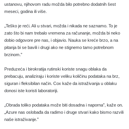
ustanovu, njihovom radu možda bilo potrebno dodatnih šest
meseci, godina ili više.
„Teško je reći. Ali u stvari, možda i nikada ne saznamo. To je
zato što bi nam trebalo vremena za računanje, možda bi neko
dobio odgovore pre nas, i objavio. Nauka se kreće brzo, a na
pitanja bi se bavili i drugi ako ne stignemo tamo potrebnom
brzinom.”
Preduzeća i birokratija rutinski koriste snagu oblaka da
prebacuju, analiziraju i koriste veliku količinu podataka na brz,
siguran i fleksibilan način. Cox kaže da istraživanja u oblaku
donosi iste koristi laboratoriji.
„Obrada toliko podataka može biti dosadna i naporna”, kaže on.
„Azure nas oslobađa da radimo i druge stvari kako bismo razvili
naše istraživanje.”