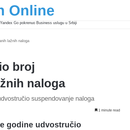
n Online
Yandex Go pokrenuo Business uslugu u Srbiji
anih lažnih naloga
io broj
žnih naloga
 udvostručio suspendovanje naloga
1 minute read
šle godine udvostručio