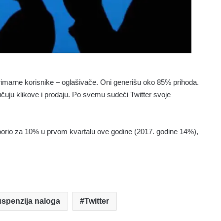
 primarne korisnike – oglašivače. Oni generišu oko 85% prihoda.
učuju klikove i prodaju. Po svemu sudeći Twitter svoje
porio za 10% u prvom kvartalu ove godine (2017. godine 14%),
uspenzija naloga
Twitter