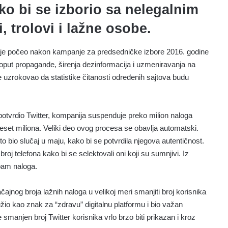
o bi se izborio sa nelegalnim
, trolovi i lažne osobe.
 je počeo nakon kampanje za predsedničke izbore 2016. godine
poput propagande, širenja dezinformacija i uzmeniravanja na
 uzrokovao da statistike čitanosti određenih sajtova budu
 potvrdio Twitter, kompanija suspenduje preko milion naloga
set miliona. Veliki deo ovog procesa se obavlja automatski.
o bio slučaj u maju, kako bi se potvrdila njegova autentičnost.
oj telefona kako bi se selektovali oni koji su sumnjivi. Iz
pam naloga.
čajnog broja lažnih naloga u velikoj meri smanjiti broj korisnika
užio kao znak za “zdravu” digitalnu platformu i bio važan
smanjen broj Twitter korisnika vrlo brzo biti prikazan i kroz