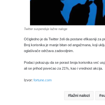
Twitter suspenduje lažne naloge
Očigledno je da Twitter želi da postane efikasniji za
Broj korisnika je manje bitan od angažmana, koji uklj
oglašivače održava zadovoljnim.
Podaci pokazuju da se porast broja korisnika već us
ali se prihod povećao za 21%, kao i vrednost akcija.
Izvor:
fortune.com
lažni nalozi
s