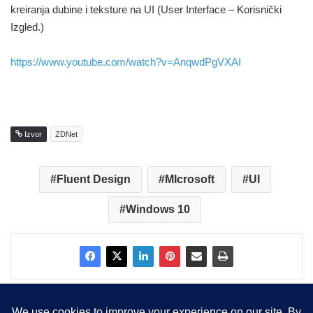
kreiranja dubine i teksture na UI (User Interface – Korisnički
Izgled.)
https://www.youtube.com/watch?v=AnqwdPgVXAI
Izvor
ZDNet
Fluent Design
MIcrosoft
UI
Windows 10