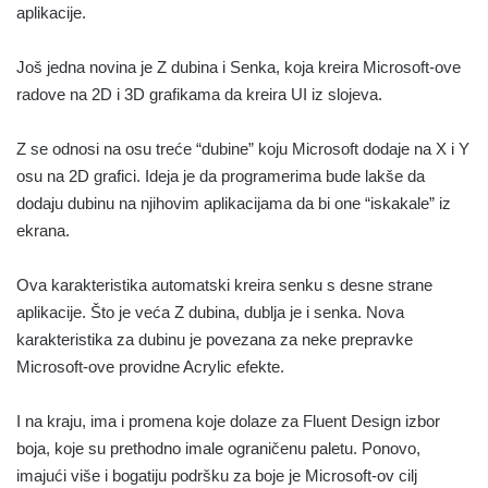
aplikacije.
Još jedna novina je Z dubina i Senka, koja kreira Microsoft-ove
radove na 2D i 3D grafikama da kreira UI iz slojeva.
Z se odnosi na osu treće “dubine” koju Microsoft dodaje na X i Y
osu na 2D grafici. Ideja je da programerima bude lakše da
dodaju dubinu na njihovim aplikacijama da bi one “iskakale” iz
ekrana.
Ova karakteristika automatski kreira senku s desne strane
aplikacije. Što je veća Z dubina, dublja je i senka. Nova
karakteristika za dubinu je povezana za neke prepravke
Microsoft-ove providne Acrylic efekte.
I na kraju, ima i promena koje dolaze za Fluent Design izbor
boja, koje su prethodno imale ograničenu paletu. Ponovo,
imajući više i bogatiju podršku za boje je Microsoft-ov cilj