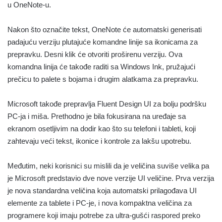
u OneNote-u.
Nakon što označite tekst, OneNote će automatski generisati
padajuću verziju plutajuće komandne linije sa ikonicama za
prepravku. Desni klik će otvoriti proširenu verziju. Ova
komandna linija će takođe raditi sa Windows Ink, pružajući
prečicu to palete s bojama i drugim alatkama za prepravku.
Microsoft takođe prepravlja Fluent Design UI za bolju podršku
PC-ja i miša. Prethodno je bila fokusirana na uređaje sa
ekranom osetljivim na dodir kao što su telefoni i tableti, koji
zahtevaju veći tekst, ikonice i kontrole za lakšu upotrebu.
Međutim, neki korisnici su mislili da je veličina suviše velika pa
je Microsoft predstavio dve nove verzije UI veličine. Prva verzija
je nova standardna veličina koja automatski prilagođava UI
elemente za tablete i PC-je, i nova kompaktna veličina za
programere koji imaju potrebe za ultra-gušći raspored preko