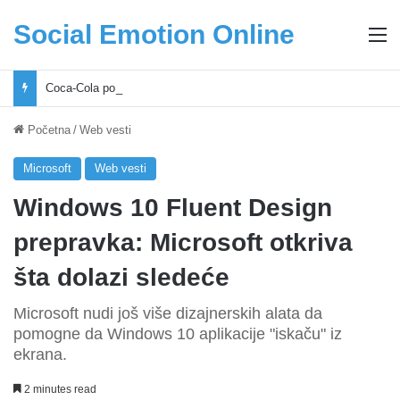
Social Emotion Online
M
Coca-Cola podrška mladima i Excel Grašić osnažuju mlade u regionu
Početna
/
Web vesti
Microsoft
Web vesti
Windows 10 Fluent Design
prepravka: Microsoft otkriva
šta dolazi sledeće
Microsoft nudi još više dizajnerskih alata da
pomogne da Windows 10 aplikacije "iskaču" iz
ekrana.
2 minutes read