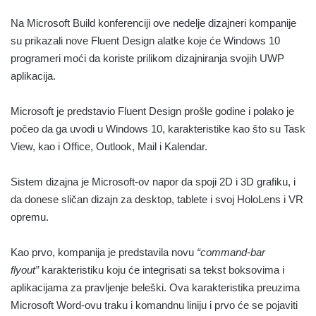
Na Microsoft Build konferenciji ove nedelje dizajneri kompanije
su prikazali nove Fluent Design alatke koje će Windows 10
programeri moći da koriste prilikom dizajniranja svojih UWP
aplikacija.
Microsoft je predstavio Fluent Design prošle godine i polako je
počeo da ga uvodi u Windows 10, karakteristike kao što su Task
View, kao i Office, Outlook, Mail i Kalendar.
Sistem dizajna je Microsoft-ov napor da spoji 2D i 3D grafiku, i
da donese sličan dizajn za desktop, tablete i svoj HoloLens i VR
opremu.
Kao prvo, kompanija je predstavila novu
“command-bar
flyout”
karakteristiku koju će integrisati sa tekst boksovima i
aplikacijama za pravljenje beleški. Ova karakteristika preuzima
Microsoft Word-ovu traku i komandnu liniju i prvo će se pojaviti