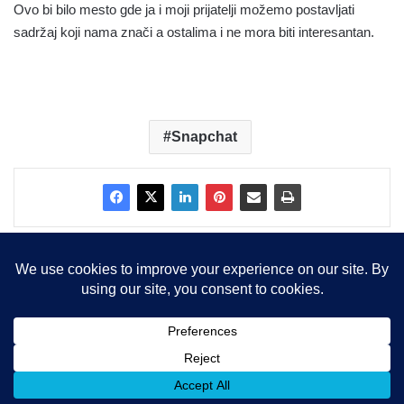
Ovo bi bilo mesto gde ja i moji prijatelji možemo postavljati
sadržaj koji nama znači a ostalima i ne mora biti interesantan.
Snapchat
Copyright © 2015-2025, Sva prava zadržana |
LBS Team d.o.o.
Facebook
X
LinkedIn
Instagram
RSS