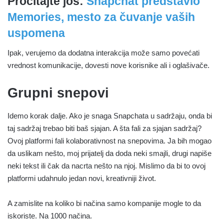
Pročitajte još:
Snapchat predstavio
Memories, mesto za čuvanje vaših
uspomena
Ipak, verujemo da dodatna interakcija može samo povećati
vrednost komunikacije, dovesti nove korisnike ali i oglašivače.
Grupni snepovi
Idemo korak dalje. Ako je snaga Snapchata u sadržaju, onda bi
taj sadržaj trebao biti baš sjajan. A šta fali za sjajan sadržaj?
Ovoj platformi fali kolaborativnost na snepovima. Ja bih mogao
da uslikam nešto, moj prijatelj da doda neki smajli, drugi napiše
neki tekst ili čak da nacrta nešto na njoj. Mislimo da bi to ovoj
platformi udahnulo jedan novi, kreativniji život.
A zamislite na koliko bi načina samo kompanije mogle to da
iskoriste. Na 1000 načina.