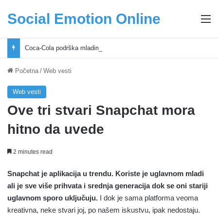
Social Emotion Online
M
Coca-Cola podrška mladima i Excel Grašić osnažuju mlade u regionu
Početna
/
Web vesti
Web vesti
Ove tri stvari Snapchat mora
hitno da uvede
2 minutes read
Snapchat je aplikacija u trendu. Koriste je uglavnom mladi
ali je sve više prihvata i srednja generacija dok se oni stariji
uglavnom sporo uključuju.
I dok je sama platforma veoma
kreativna, neke stvari joj, po našem iskustvu, ipak nedostaju.