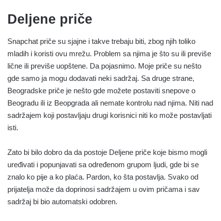
Deljene priče
Snapchat priče su sjajne i takve trebaju biti, zbog njih toliko
mladih i koristi ovu mrežu. Problem sa njima je što su ili previše
lične ili previše uopštene. Da pojasnimo. Moje priče su nešto
gde samo ja mogu dodavati neki sadržaj. Sa druge strane,
Beogradske priče je nešto gde možete postaviti snepove o
Beogradu ili iz Beopgrada ali nemate kontrolu nad njima. Niti nad
sadržajem koji postavljaju drugi korisnici niti ko može postavljati
isti.
Zato bi bilo dobro da da postoje Deljene priče koje bismo mogli
uređivati i popunjavati sa određenom grupom ljudi, gde bi se
znalo ko pije a ko plaća. Pardon, ko šta postavlja. Svako od
prijatelja može da doprinosi sadržajem u ovim pričama i sav
sadržaj bi bio automatski odobren.