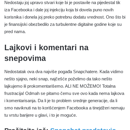
Nedostaju joj upravo stvari koje bi je postavile na pijedestal tik
iza Facebooka i dale joj injekciju koja bi dovela puno novih
korisnika i donela joj preko potrebnu dodatu vrednost. Ono što bi
je finansijski obezbedilo za turbulentne digitalne godine koje su
pred nama.
Lajkovi i komentari na
snepovima
Nedostatak ova dva najviše pogađa Snapchatere. Kada vidimo
nešto sjajno, neki snap, najčešće poželimo da tako nešto
lajkujemo ili prokomentarišemo. ALI NE MOŽEMO! Totalna
frustracija! Odmah se pitamo čemu sve ovo kada nema lajkova
i komentarisanja. Da li je to problem srednje generacije, da li
smo naviknuti na to korišćenjem Facebooka a tinejdžeri nemaju
tu vrstu barijere u glavi, i to je moguće.