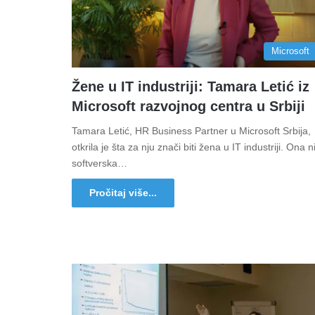
Microsoft
Žene u IT industriji: Tamara Letić iz
Microsoft razvojnog centra u Srbiji
Tamara Letić, HR Business Partner u Microsoft Srbija,
otkrila je šta za nju znači biti žena u IT industriji. Ona n
softverska…
Pročitaj više...