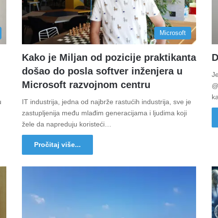
Microsoft
Kako je Miljan od pozicije praktikanta
D
došao do posla softver inženjera u
J
Microsoft razvojnom centru
@d
k
u
IT industrija, jedna od najbrže rastućih industrija, sve je
zastupljenija među mlađim generacijama i ljudima koji
žele da napreduju koristeći…
Pročitaj više...