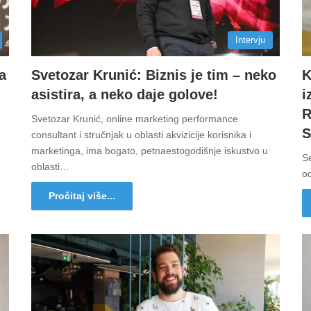
Intervju
a
Svetozar Krunić: Biznis je tim – neko
K
asistira, a neko daje golove!
i
R
Svetozar Krunić, online marketing performance
S
consultant i stručnjak u oblasti akvizicije korisnika i
marketinga, ima bogato, petnaestogodišnje iskustvo u
Se
oblasti…
od
Pročitaj više...