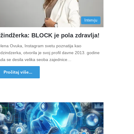
Intervju
žindžerka: BLOCK je pola zdravlja!
elena Ovuka, Instagram svetu poznatija kao
zindzerka, otvorila je svoj profil davne 2013. godine
ada se desila velika seoba zajednice…
Pročitaj više...