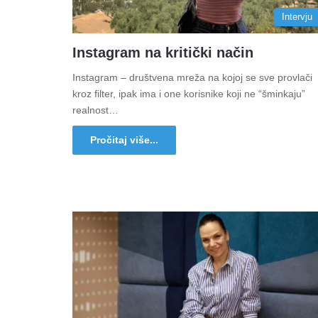
Intervju
Instagram na kritički način
Instagram – društvena mreža na kojoj se sve provlači
kroz filter, ipak ima i one korisnike koji ne “šminkaju”
realnost…
Pročitaj više...