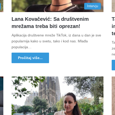
Intervju
Lana Kovačević: Sa društvenim
T
mrežama treba biti oprezan!
i
t
Aplikacija društvene mreže TikTok, iz dana u dan je sve
popularnija kako u svetu, tako i kod nas. Mlađa
Ta
populacija…
ze
n
Pročitaj više...