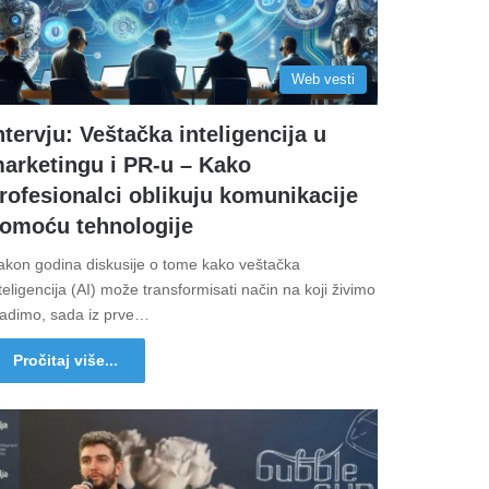
Web vesti
ntervju: Veštačka inteligencija u
arketingu i PR-u – Kako
rofesionalci oblikuju komunikacije
omoću tehnologije
akon godina diskusije o tome kako veštačka
teligencija (AI) može transformisati način na koji živimo
radimo, sada iz prve…
Pročitaj više...