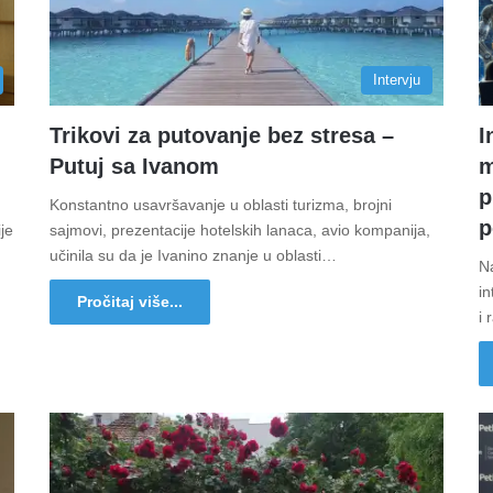
Intervju
Trikovi za putovanje bez stresa –
I
Putuj sa Ivanom
m
p
Konstantno usavršavanje u oblasti turizma, brojni
p
ije
sajmovi, prezentacije hotelskih lanaca, avio kompanija,
učinila su da je Ivanino znanje u oblasti…
N
in
Pročitaj više...
i 