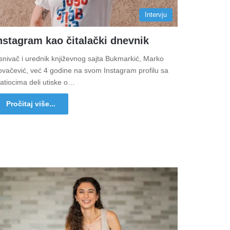
Intervju
nstagram kao čitalački dnevnik
nivač i urednik književnog sajta Bukmarkić, Marko
ovačević, već 4 godine na svom Instagram profilu sa
atiocima deli utiske o…
Pročitaj više...