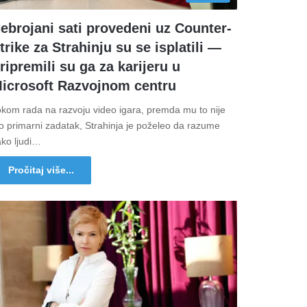
ebrojani sati provedeni uz Counter-
trike za Strahinju su se isplatili ―
ripremili su ga za karijeru u
icrosoft Razvojnom centru
okom rada na razvoju video igara, premda mu to nije
o primarni zadatak, Strahinja je poželeo da razume
ako ljudi…
Pročitaj više...