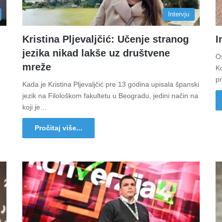
Intervju
Kristina Pljevaljčić: Učenje stranog
I
jezika nikad lakše uz društvene
Os
mreže
K
pr
Kada je Kristina Pljevaljčić pre 13 godina upisala španski
jezik na Filološkom fakultetu u Beogradu, jedini način na
koji je…
Pročitaj više...