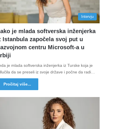
Intervju
ako je mlada softverska inženjerka
z Istanbula započela svoj put u
azvojnom centru Microsoft-a u
rbiji
da je mlada softverska inženjerka iz Turske koja je
lučila da se preseli iz svoje države i počne da radi…
Pročitaj više...