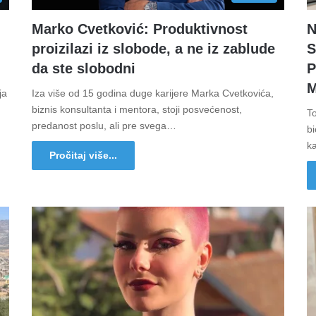
i
Marko Cvetković: Produktivnost
N
proizilazi iz slobode, a ne iz zablude
S
da ste slobodni
P
M
ja
Iza više od 15 godina duge karijere Marka Cvetkovića,
biznis konsultanta i mentora, stoji posvećenost,
T
predanost poslu, ali pre svega…
bi
k
Pročitaj više...