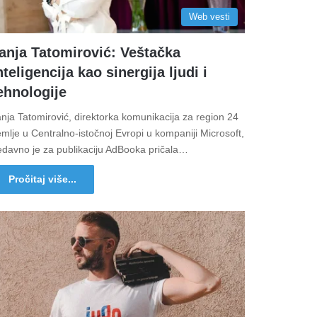
Web vesti
anja Tatomirović: Veštačka
nteligencija kao sinergija ljudi i
ehnologije
nja Tatomirović, direktorka komunikacija za region 24
mlje u Centralno-istočnoj Evropi u kompaniji Microsoft,
edavno je za publikaciju AdBooka pričala…
Pročitaj više...