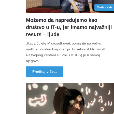
Web vesti
Možemo da napredujemo kao
društvo u IT-u, jer imamo najvažniji
resurs – ljude
„Kada čujete Microsoft uvek pomislite na veliku
multinacionalnu korporaciju. Posebnost Microsoft
Razvojnog centara u Srbiji (MDCS) je u samoj
njegovoj…
Pročitaj više...