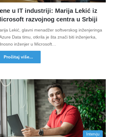
ene u IT industriji: Marija Lekić iz
icrosoft razvojnog centra u Srbiji
rija Lekić, glavni menadžer softverskog inženjeringa
Azure Data timu, otkrila je šta znači biti inženjerka,
dnosno inženjer u Microsoft…
Pročitaj više...
Intervju