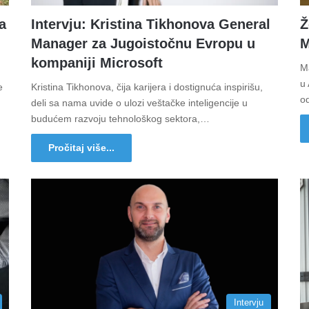
a
Intervju: Kristina Tikhonova General
Ž
Manager za Jugoistočnu Evropu u
M
kompaniji Microsoft
Ma
u 
e
Kristina Tikhonova, čija karijera i dostignuća inspirišu,
o
deli sa nama uvide o ulozi veštačke inteligencije u
budućem razvoju tehnološkog sektora,…
Pročitaj više...
Intervju