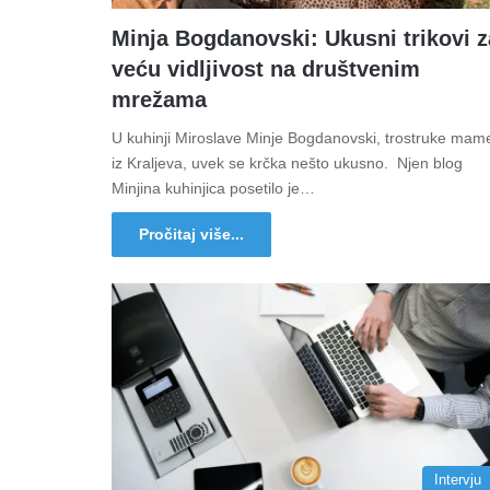
Minja Bogdanovski: Ukusni trikovi z
veću vidljivost na društvenim
mrežama
U kuhinji Miroslave Minje Bogdanovski, trostruke mam
iz Kraljeva, uvek se krčka nešto ukusno. Njen blog
Minjina kuhinjica posetilo je…
Pročitaj više...
Intervju