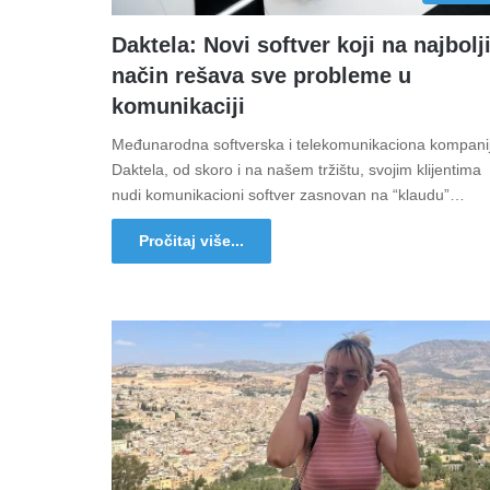
Daktela: Novi softver koji na najbolj
način rešava sve probleme u
komunikaciji
Međunarodna softverska i telekomunikaciona kompani
Daktela, od skoro i na našem tržištu, svojim klijentima
nudi komunikacioni softver zasnovan na “klaudu”…
Pročitaj više...