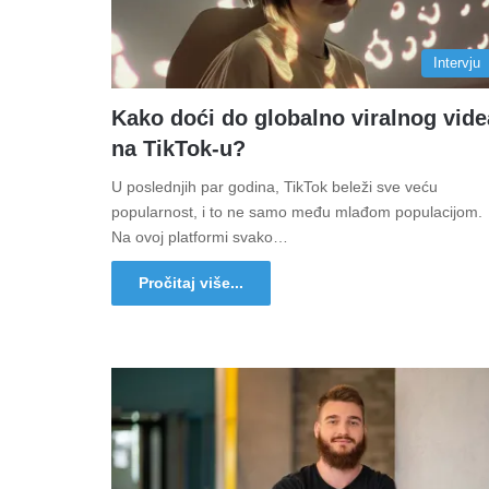
Intervju
Kako doći do globalno viralnog vide
na TikTok-u?
U poslednjih par godina, TikTok beleži sve veću
popularnost, i to ne samo među mlađom populacijom.
Na ovoj platformi svako…
Pročitaj više...