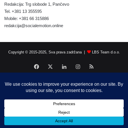
Redakcija: Trg slobode 1, Pančevo
Tel. +381 13 355595
Mobile: +381 66 315886
redakcija@socialemotion.online
Copyright © 2015-2025, Sva prava zadržana |
LBS Team d.o.o.
Facebook
X
LinkedIn
Instagram
RSS