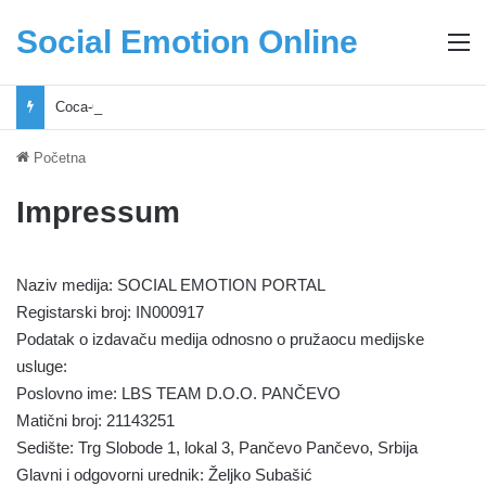
Social Emotion Online
M
Coca-Cola podrška mladima i Excel Grašić osnažuju mlade u regionu
Početna
Impressum
Naziv medija: SOCIAL EMOTION PORTAL
Registarski broj: IN000917
Podatak o izdavaču medija odnosno o pružaocu medijske
usluge:
Poslovno ime: LBS TEAM D.O.O. PANČEVO
Matični broj: 21143251
Sedište: Trg Slobode 1, lokal 3, Pančevo Pančevo, Srbija
Glavni i odgovorni urednik: Željko Subašić