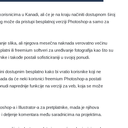
risnicima u Kanadi, ali će je na kraju načiniti dostupnom široj
og može da pristupi besplatnoj verziji Photoshop-a samo za
vanje slika, ali njegova mesečna naknada verovatno većinu
tni ili freemium softveri za uređivanje fotografija kao što su
e i takođe postali sofisticiraniji u svojoj ponudi.
ini dostupnim besplatno kako bi vratio korisnike koji ne
nada da će neki korisnici freemium Photoshop-a postati
onudi naprednije funkcije na verziji za veb, koja se može
shop-a i Illustrator-a za pretplatnike, mada je njihova
e i deljenje komentara među saradnicima na projektima.