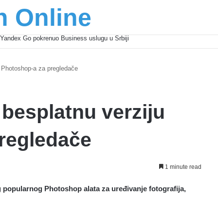
n Online
Yandex Go pokrenuo Business uslugu u Srbiji
u Photoshop-a za pregledače
 besplatnu verziju
regledače
1 minute read
g popularnog Photoshop alata za uređivanje fotografija,