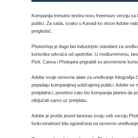
Kompanija trenutno testira novu freemium verziju sa ko
publici. Za sada, svako u Kanadi ko otvori Adobe nal
pregledač.
Photoshop je dugo bio industrijski standard za uređi
korisnika odvraća od upotrebe. U međuvremenu, bespla
Pixlr, Canva i Photopea prigrabili su povremene korisnik
Adobe svoje osnovne alate za uređivanje fotografija č
pripadaju kompanijinoj uobičajenoj publici. Adobe se 
pretplatnici, posebno zato što kompanija planira da p
otključati samo uz pretplatu.
Adobe je prošle jeseni lansirao svoju veb verziju Photo
funkcionalnost bila ograničena na osnovno uređivanj