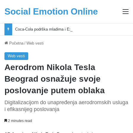
Social Emotion Online
M
Coca-Cola podrška mladima i Excel Grašić osnažuju mlade u regionu
Početna
/
Web vesti
Web vesti
Aerodrom Nikola Tesla
Beograd osnažuje svoje
poslovanje putem oblaka
Digitalizacijom do unapređenja aerodromskih usluga
i efikasnijeg poslovanja
2 minutes read