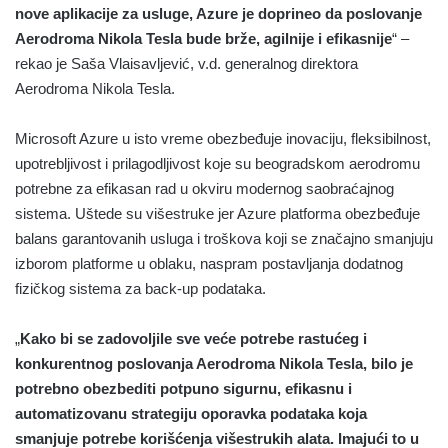
nove aplikacije za usluge, Azure je doprineo da poslovanje
Aerodroma Nikola Tesla bude brže, agilnije i efikasnije
“ –
rekao je Saša Vlaisavljević, v.d. generalnog direktora
Aerodroma Nikola Tesla.
Microsoft Azure u isto vreme obezbeđuje inovaciju, fleksibilnost,
upotrebljivost i prilagodljivost koje su beogradskom aerodromu
potrebne za efikasan rad u okviru modernog saobraćajnog
sistema. Uštede su višestruke jer Azure platforma obezbeđuje
balans garantovanih usluga i troškova koji se značajno smanjuju
izborom platforme u oblaku, naspram postavljanja dodatnog
fizičkog sistema za back-up podataka.
„
Kako bi se zadovoljile sve veće potrebe rastućeg i
konkurentnog poslovanja Aerodroma Nikola Tesla, bilo je
potrebno obezbediti potpuno sigurnu, efikasnu i
automatizovanu strategiju oporavka podataka koja
smanjuje potrebe korišćenja višestrukih alata. Imajući to u