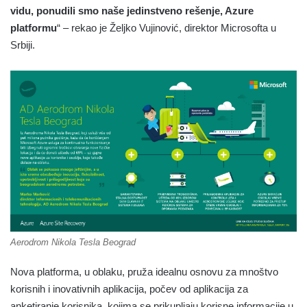
vidu, ponudili smo naše jedinstveno rešenje, Azure
platformu
“ – rekao je Željko Vujinović, direktor Microsofta u
Srbiji.
Aerodrom Nikola Tesla Beograd
Nova platforma, u oblaku, pruža idealnu osnovu za mnoštvo
korisnih i inovativnih aplikacija, počev od aplikacija za
anketiranje korisnika, kojima se prikupljaju korisne informacije u