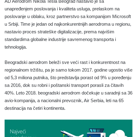
AD Aerodrom Nikola Tesla Beograd nastavio je sa
unapređenjem poslovanja i kvaliteta usluga, prelaskom na
poslovanje u oblaku, kroz partnerstvo sa kompanijom Microsoft
u Srbiji. Time je jedan od najkonkurentnijih aerodroma u regionu,
nastavio proces strateške digitalizacije, prema najvišim
standardima globalne industrije savremenog transporta i
tehnologija.
Beogradski aerodrom beleži sve veći rast i konkurentnost na
regionalnom tržištu, pa je samo tokom 2017. godine ugostio više
od 5,3 miliona putnika, što predstavlja porast od 9% u poređenju
sa 2016, dok su robni i poštanski transport porasli za čitavih
40%. Leto 2018. beogradski aerodrom dočekuje u saradnji sa 36
avio-kompanija, a nacionalni prevoznik, Air Serbia, leti na 65
destinacija na četiri kontinenta.