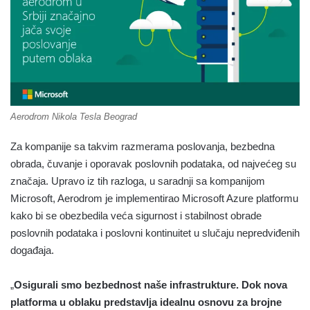
Aerodrom Nikola Tesla Beograd
Za kompanije sa takvim razmerama poslovanja, bezbedna
obrada, čuvanje i oporavak poslovnih podataka, od najvećeg su
značaja. Upravo iz tih razloga, u saradnji sa kompanijom
Microsoft, Aerodrom je implementirao Microsoft Azure platformu
kako bi se obezbedila veća sigurnost i stabilnost obrade
poslovnih podataka i poslovni kontinuitet u slučaju nepredviđenih
događaja.
„
Osigurali smo bezbednost naše infrastrukture. Dok nova
platforma u oblaku predstavlja idealnu osnovu za brojne