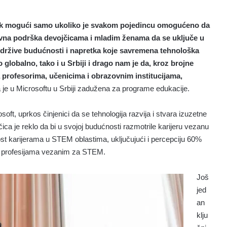
edak mogući samo ukoliko je svakom pojedincu omogućeno da
ktivna podrška devojčicama i mladim ženama da se uključe u
održive budućnosti i napretka koje savremena tehnološka
 globalno, tako i u Srbiji i drago nam je da, kroz brojne
 profesorima, učenicima i obrazovnim institucijama,
ja je u Microsoftu u Srbiji zadužena za programe edukacije.
ft, uprkos činjenici da se tehnologija razvija i stvara izuzetne
ca je reklo da bi u svojoj budućnosti razmotrile karijeru vezanu
t karijerama u STEM oblastima, uključujući i percepciju 60%
u u profesijama vezanim za STEM.
Još
jed
an
klju