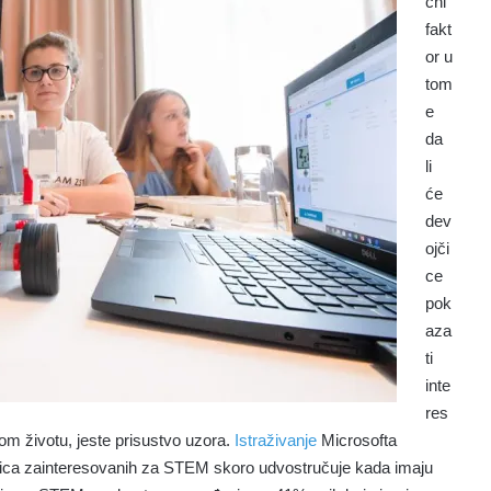
čni
fakt
or u
tom
e
da
li
će
dev
ojči
ce
pok
aza
ti
inte
res
m životu, jeste prisustvo uzora.
Istraživanje
Microsofta
jčica zainteresovanih za STEM skoro udvostručuje kada imaju