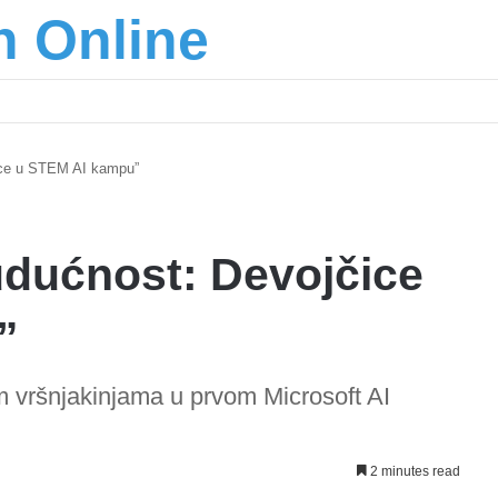
n Online
šić osnažuju mlade u regionu
čice u STEM AI kampu”
udućnost: Devojčice
”
im vršnjakinjama u prvom Microsoft AI
2 minutes read