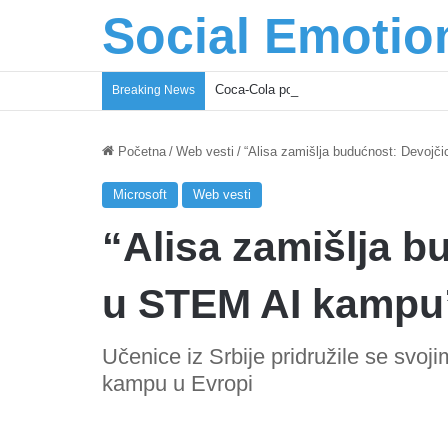
Social Emotio
Coca-Cola podrška mladima i Excel Gra
Breaking News
Početna
/
Web vesti
/
“Alisa zamišlja budućnost: Devoj
Microsoft
Web vesti
“Alisa zamišlja b
u STEM AI kampu
Učenice iz Srbije pridružile se svoj
kampu u Evropi