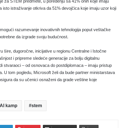
anje za STEM predmete, u poređenju sa 41% onih koje imaju
 isto istraživanje otkriva da 51% devojčica koje imaju uzor koji
 omogući razumevanje inovativnih tehnologija poput veštačke
 potrebne da izgrade svoju budućnost.
u šire, dugoročne, inicijative u regionu Centralne i Istočne
šnjost i pripreme sledeće generacije za bolju digitalnu
adi stvaraoci – od osnovaca do postdiplomaca – imaju pristup
tra. U tom pogledu, Microsoft želi da bude partner ministarstava
osigura da su učenici osnaženi da grade veštine koje
 AI kamp
stem