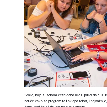
Srbije, koje su tokom četiri dana bile u prilici da čuju
nauče kako se programira i sklapa robot, i najvažnij
čemu god žele i da ispune svoje snove.