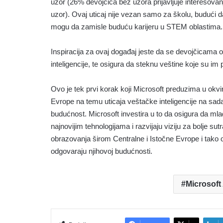
uzor (26% devojčica bez uzora prijavljuje interesov
uzor). Ovaj uticaj nije vezan samo za školu, budući da
mogu da zamisle buduću karijeru u STEM oblastima.
Inspiracija za ovaj događaj jeste da se devojčicama
inteligencije, te osigura da steknu veštine koje su im
Ovo je tek prvi korak koji Microsoft preduzima u okvir
Evrope na temu uticaja veštačke inteligencije na sada
budućnost. Microsoft investira u to da osigura da ml
najnovijim tehnologijama i razvijaju viziju za bolje su
obrazovanja širom Centralne i Istočne Evrope i tako 
odgovaraju njihovoj budućnosti.
Microsoft