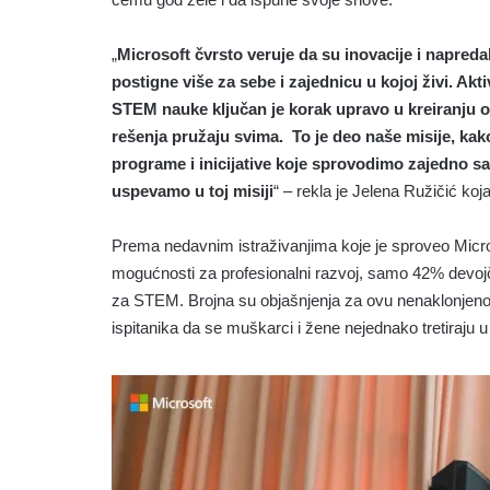
„
Microsoft čvrsto veruje da su inovacije i napr
postigne više za sebe i zajednicu u kojoj živi. A
STEM nauke ključan je korak upravo u kreiranju 
rešenja pružaju svima. To je deo naše misije, kako
programe i inicijative koje sprovodimo zajedno sa
uspevamo u toj misiji
“ – rekla je Jelena Ružičić ko
Prema nedavnim istraživanjima koje je sproveo Microso
mogućnosti za profesionalni razvoj, samo 42% devojči
za STEM. Brojna su objašnjenja za ovu nenaklonjenos
ispitanika da se muškarci i žene nejednako tretiraj