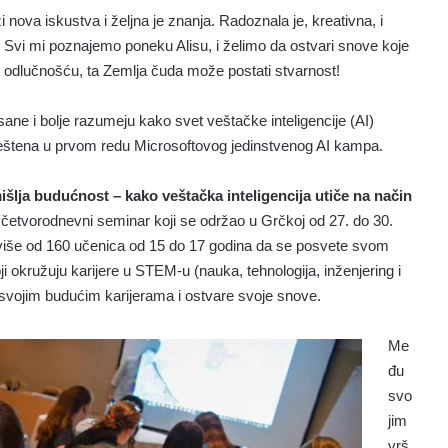
i nova iskustva i željna je znanja. Radoznala je, kreativna, i
. Svi mi poznajemo poneku Alisu, i želimo da ostvari snove koje
 i odlučnošću, ta Zemlja čuda može postati stvarnost!
sane i bolje razumeju kako svet veštačke inteligencije (AI)
meštena u prvom redu Microsoftovog jedinstvenog AI kampa.
šlja budućnost – kako veštačka inteligencija utiče na način
četvorodnevni seminar koji se održao u Grčkoj od 27. do 30.
e više od 160 učenica od 15 do 17 godina da se posvete svom
ji okružuju karijere u STEM-u (nauka, tehnologija, inženjering i
 svojim budućim karijerama i ostvare svoje snove.
Me
đu
svo
jim
vrš