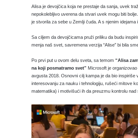
Alisa je devojčica koja ne prestaje da sanja, uvek traž
nepokolebljivo uverena da stvari uvek mogu biti bolje
je stvorila za sebe u Zemlji čuda. A s njenim idejama
Sa ciljem da devojčicama pruži priliku da budu inspiri
menja naš svet, savremena verzija “Alise” bi bila s
Po prvi put u ovom delu sveta, sa temom
“Alisa zami
na koji posmatramo svet”
Microsoft je organizovao 
avgusta 2018. Osnovni cilj kampa je da bio inspiriš
interesovanju za nauku i tehnologiju, rušeći mitove ko
matematika) i motivišući ih da preuzmu kontrolu nad