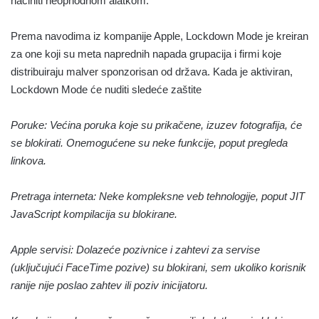
načiniti neophodnom alatkom.
Prema navodima iz kompanije Apple, Lockdown Mode je kreiran
za one koji su meta naprednih napada grupacija i firmi koje
distribuiraju malver sponzorisan od država. Kada je aktiviran,
Lockdown Mode će nuditi sledeće zaštite
Poruke: Većina poruka koje su prikačene, izuzev fotografija, će
se blokirati. Onemogućene su neke funkcije, poput pregleda
linkova.
Pretraga interneta: Neke kompleksne veb tehnologije, poput JIT
JavaScript kompilacija su blokirane.
Apple servisi: Dolazeće pozivnice i zahtevi za servise
(uključujući FaceTime pozive) su blokirani, sem ukoliko korisnik
ranije nije poslao zahtev ili poziv inicijatoru.