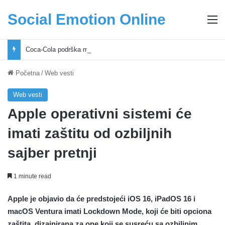
Social Emotion Online
M
Coca-Cola podrška mladima i Excel Grašić osnažuju mlade u regionu
Početna
/
Web vesti
Web vesti
Apple operativni sistemi će
imati zaštitu od ozbiljnih
sajber pretnji
1 minute read
Apple je objavio da će predstojeći iOS 16, iPadOS 16 i
macOS Ventura imati Lockdown Mode, koji će biti opciona
zaštita, dizajnirana za one koji se susreću sa ozbiljnim