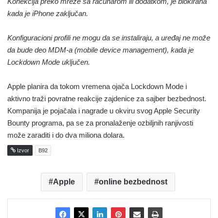
Konekcija preko mreže sa računarom ili dodatkom, je blokirana
kada je iPhone zaključan.
Konfiguracioni profili ne mogu da se instaliraju, a uređaj ne može
da bude deo MDM-a (mobile device management), kada je
Lockdown Mode uključen.
Apple planira da tokom vremena ojača Lockdown Mode i
aktivno traži povratne reakcije zajdenice za sajber bezbednost.
Kompanija je pojačala i nagrade u okviru svog Apple Security
Bounty programa, pa se za pronalaženje ozbiljnih ranjivosti
može zaraditi i do dva miliona dolara.
Izvor
B92
Apple
online bezbednost