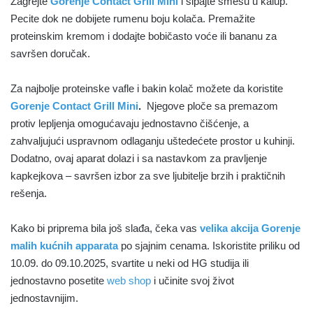
Zagrejte
Gorenje Contact Grill Mini
i sipajte smesu u kalup.
Pecite dok ne dobijete rumenu boju kolača. Premažite
proteinskim kremom i dodajte bobičasto voće ili bananu za
savršen doručak.
Za najbolje proteinske vafle i bakin kolač možete da koristite
Gorenje Contact Grill Mini
.
Njegove ploče sa premazom
protiv lepljenja omogućavaju jednostavno čišćenje, a
zahvaljujući uspravnom odlaganju uštedećete prostor u kuhinji.
Dodatno, ovaj aparat dolazi i sa nastavkom za pravljenje
kapkejkova – savršen izbor za sve ljubitelje brzih i praktičnih
rešenja.
Kako bi priprema bila još slađa, čeka vas
velika akcija Gorenje
malih kućnih apparata
po sjajnim cenama. Iskoristite priliku od
10.09. do 09.10.2025, svartite u neki od HG studija ili
jednostavno posetite
web shop
i učinite svoj život
jednostavnijim.