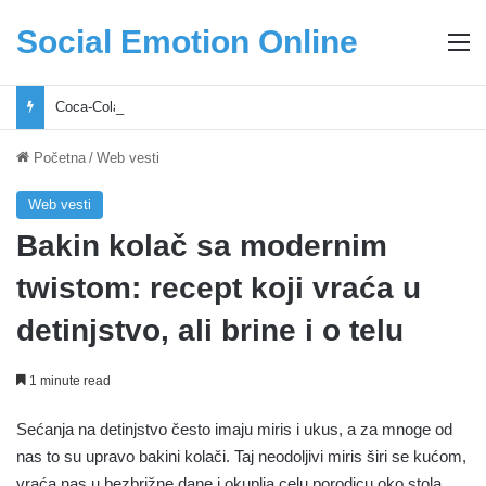
Social Emotion Online
M
Coca-Cola podrška mladima i Excel Grašić osnažuju mlade u regionu
Početna
/
Web vesti
Web vesti
Bakin kolač sa modernim
twistom: recept koji vraća u
detinjstvo, ali brine i o telu
1 minute read
Sećanja na detinjstvo često imaju miris i ukus, a za mnoge od
nas to su upravo bakini kolači. Taj neodoljivi miris širi se kućom,
vraća nas u bezbrižne dane i okuplja celu porodicu oko stola.