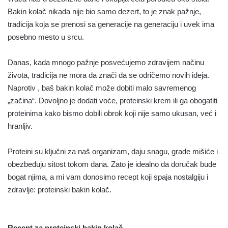
Bakin kolač nikada nije bio samo dezert, to je znak pažnje,
tradicija koja se prenosi sa generacije na generaciju i uvek ima
posebno mesto u srcu.
Danas, kada mnogo pažnje posvećujemo zdravijem načinu
života, tradicija ne mora da znači da se odričemo novih ideja.
Naprotiv , baš bakin kolač može dobiti malo savremenog
„začina“. Dovoljno je dodati voće, proteinski krem ili ga obogatiti
proteinima kako bismo dobili obrok koji nije samo ukusan, već i
hranljiv.
Proteini su ključni za naš organizam, daju snagu, grade mišiće i
obezbeđuju sitost tokom dana. Zato je idealno da doručak bude
bogat njima, a mi vam donosimo recept koji spaja nostalgiju i
zdravlje: proteinski bakin kolač.
Recept za proteinski bakin kolač