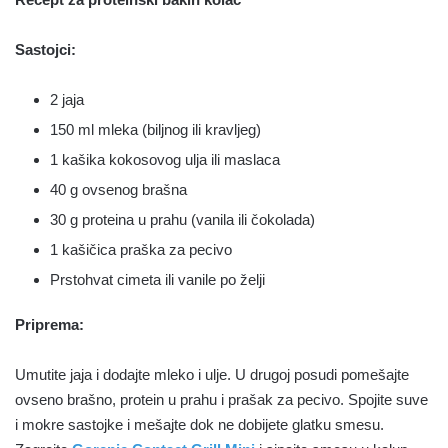
Sastojci:
2 jaja
150 ml mleka (biljnog ili kravljeg)
1 kašika kokosovog ulja ili maslaca
40 g ovsenog brašna
30 g proteina u prahu (vanila ili čokolada)
1 kašičica praška za pecivo
Prstohvat cimeta ili vanile po želji
Priprema:
Umutite jaja i dodajte mleko i ulje. U drugoj posudi pomešajte
ovseno brašno, protein u prahu i prašak za pecivo. Spojite suve
i mokre sastojke i mešajte dok ne dobijete glatku smesu.