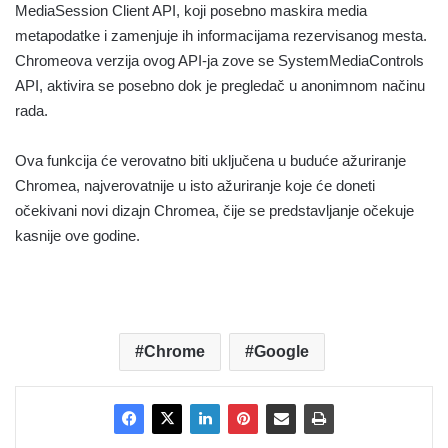
MediaSession Client API, koji posebno maskira media
metapodatke i zamenjuje ih informacijama rezervisanog mesta.
Chromeova verzija ovog API-ja zove se SystemMediaControls
API, aktivira se posebno dok je pregledač u anonimnom načinu
rada.
Ova funkcija će verovatno biti uključena u buduće ažuriranje
Chromea, najverovatnije u isto ažuriranje koje će doneti
očekivani novi dizajn Chromea, čije se predstavljanje očekuje
kasnije ove godine.
Chrome
Google