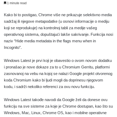
1 minute read
Kako bi to postigao, Chrome više ne prikazuje selektivno media
sadržaj ili njegove metapodatke (u osnovi informacije o mediju
koji se reprodukuje) na kontrolnoj tabli za medije vašeg
operativnog sistema, dopuštajući lakše sakrivanje. Funkcija nosi
naziv “Hide media metadata in the flags menu when in
Incognito”.
Windows Latest je prvi koji je obavestio o ovom novom dodatku
i pronašao je nove dokaze za to u Chromium Gerritu, platformi
zasnovanoj na vebu na kojoj se nalazi Google projekt otvorenog
koda Chromium kako bi ljudi mogli da doprinesu njegovom
kodu, i sadrži nekoliko referenci za ovu novu funkciju.
Windows Latest takođe navodi da Google želi da donese ovu
funkciju na sve sisteme za koje je Chrome dostupan, kao što su
Windows, Mac, Linux, Chrome OS, kao i mobilne operativne