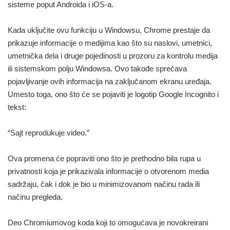
sisteme poput Androida i iOS-a.
Kada uključite ovu funkciju u Windowsu, Chrome prestaje da
prikazuje ​​informacije o medijima kao što su naslovi, umetnici,
umetnička dela i druge pojedinosti u prozoru za kontrolu medija
ili sistemskom polju Windowsa. Ovo takođe sprečava
pojavljivanje ovih informacija na zaključanom ekranu uređaja.
Umesto toga, ono što će se pojaviti je logotip Google Incognito i
tekst:
“Sajt reprodukuje video.”
Ova promena će popraviti ono što je prethodno bila rupa u
privatnosti koja je prikazivala informacije o otvorenom media
sadržaju, čak i dok je bio u minimizovanom načinu rada ili
načinu pregleda.
Deo Chromiumovog koda koji to omogućava je novokreirani