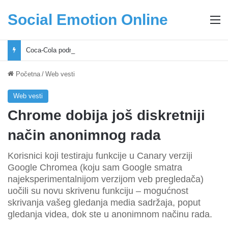
Social Emotion Online
M
Coca-Cola podrška mladima i Excel Grašić osnažuju mlade u regionu
Početna
/
Web vesti
Web vesti
Chrome dobija još diskretniji
način anonimnog rada
Korisnici koji testiraju funkcije u Canary verziji
Google Chromea (koju sam Google smatra
najeksperimentalnijom verzijom veb pregledača)
uočili su novu skrivenu funkciju – mogućnost
skrivanja vašeg gledanja media sadržaja, poput
gledanja videa, dok ste u anonimnom načinu rada.