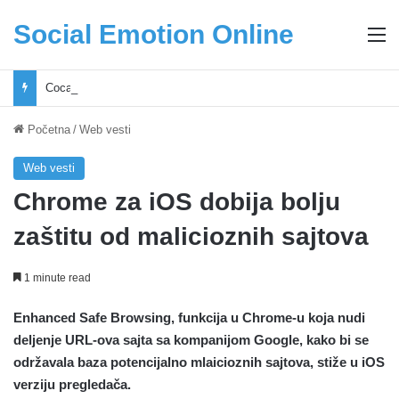
Social Emotion Online
M
Coca-Cola podrška mladima i Excel Grašić osnažuju mlade u regionu
Početna
/
Web vesti
Web vesti
Chrome za iOS dobija bolju
zaštitu od malicioznih sajtova
1 minute read
Enhanced Safe Browsing, funkcija u Chrome-u koja nudi
deljenje URL-ova sajta sa kompanijom Google, kako bi se
održavala baza potencijalno mlaicioznih sajtova, stiže u iOS
verziju pregledača.