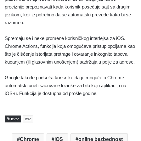
preciznije prepoznavati kada korisnik posećuje sajt sa drugim
jezikom, koji je potrebno da se automatski prevede kako bi se
razumeo.
Spremaju se i neke promene korisničkog interfejsa za iOS.
Chrome Actions, funkcija koja omogućava pristup opcijama kao
što je čišćenje istorijata pretrage i otvaranje inkognito tabova
kucanjem (ili glasovnim unošenjem) sadržaja u polje za adrese.
Google takođe podseća korisnike da je moguće u Chrome
automatski uneti sačuvane lozinke za bilo koju aplikaciju na
iOS-u. Funkcija je dostupna od prošle godine.
Izvor
B92
Chrome
iOS
online bezbednost