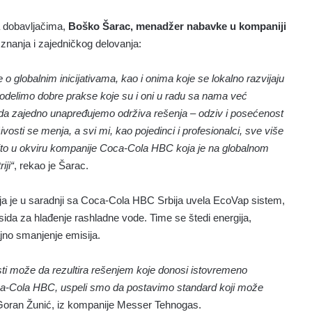
a dobavljačima,
Boško Šarac, menadžer nabavke u kompaniji
znanja i zajedničkog delovanja:
 o globalnim inicijativama, kao i onima koje se lokalno razvijaju
podelimo dobre prakse koje su i oni u radu sa nama već
i da zajedno unapređujemo održiva rešenja – odziv i posećenost
vosti se menja, a svi mi, kao pojedinci i profesionalci, sve više
to u okviru kompanije Coca-Cola HBC koja je na globalnom
iji“
, rekao je Šarac.
a je u saradnji sa Coca-Cola HBC Srbija uvela EcoVap sistem,
oksida za hlađenje rashladne vode. Time se štedi energija,
ajno smanjenje emisija.
sti može da rezultira rešenjem koje donosi istovremeno
oca-Cola HBC, uspeli smo da postavimo standard koji može
 Goran Žunić, iz kompanije Messer Tehnogas.