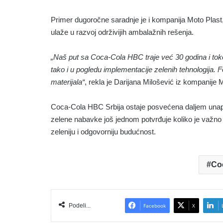
Primer dugoročne saradnje je i kompanija Moto Plast,
ulaže u razvoj održivijih ambalažnih rešenja.
„Naš put sa Coca-Cola HBC traje već 30 godina i tok
tako i u pogledu implementacije zelenih tehnologija. F
materijala“
, rekla je Darijana Milošević iz kompanije 
Coca-Cola HBC Srbija ostaje posvećena daljem unap
zelene nabavke još jednom potvrđuje koliko je važno ko
zeleniju i odgovorniju budućnost.
Co
Podeli...
Facebook
X