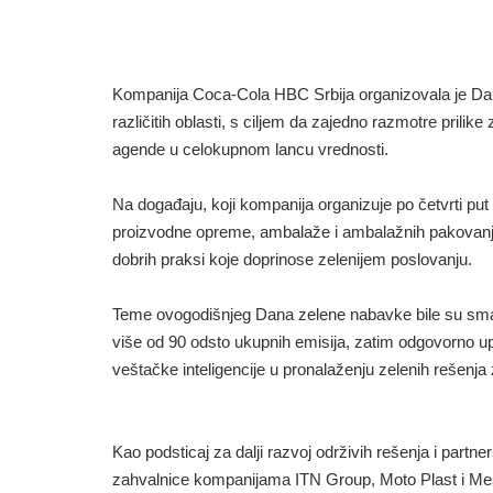
Kompanija Coca-Cola HBC Srbija organizovala je Dan 
različitih oblasti, s ciljem da zajedno razmotre prilike
agende u celokupnom lancu vrednosti.
Na događaju, koji kompanija organizuje po četvrti put 
proizvodne opreme, ambalaže i ambalažnih pakovanja,
dobrih praksi koje doprinose zelenijem poslovanju.
Teme ovogodišnjeg Dana zelene nabavke bile su smanje
više od 90 odsto ukupnih emisija, zatim odgovorno up
veštačke inteligencije u pronalaženju zelenih rešenja z
Kao podsticaj za dalji razvoj održivih rešenja i par
zahvalnice kompanijama ITN Group, Moto Plast i Me