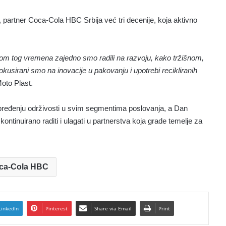
 partner Coca-Cola HBC Srbija već tri decenije, koja aktivno
om tog vremena zajedno smo radili na razvoju, kako tržišnom,
okusirani smo na inovacije u pakovanju i upotrebi recikliranih
Moto Plast.
ređenju održivosti u svim segmentima poslovanja, a Dan
ntinuirano raditi i ulagati u partnerstva koja grade temelje za
ca-Cola HBC
LinkedIn
Pinterest
Share via Email
Print