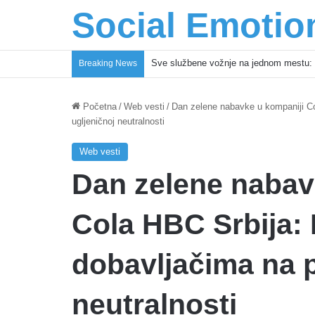
Social Emotio
Sve službene vožnje na jednom mestu: 
Breaking News
Početna
/
Web vesti
/
Dan zelene nabavke u kompaniji Co
ugljeničnoj neutralnosti
Web vesti
Dan zelene nabav
Cola HBC Srbija: 
dobavljačima na p
neutralnosti