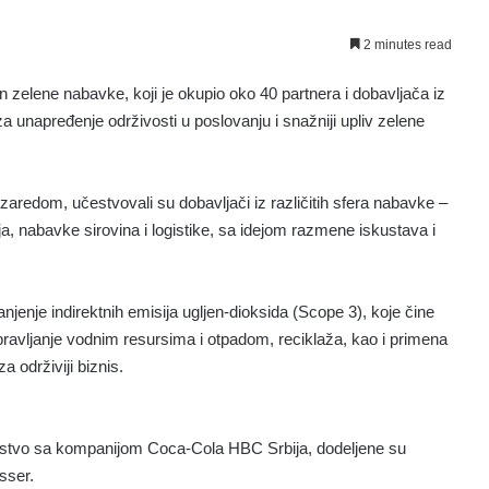
2 minutes read
zelene nabavke, koji je okupio oko 40 partnera i dobavljača iz
 za unapređenje održivosti u poslovanju i snažniji upliv zelene
zaredom, učestvovali su dobavljači iz različitih sfera nabavke –
 nabavke sirovina i logistike, sa idejom razmene iskustava i
nje indirektnih emisija ugljen-dioksida (Scope 3), koje čine
ravljanje vodnim resursima i otpadom, reciklaža, kao i primena
a održiviji biznis.
tnerstvo sa kompanijom Coca-Cola HBC Srbija, dodeljene su
sser.