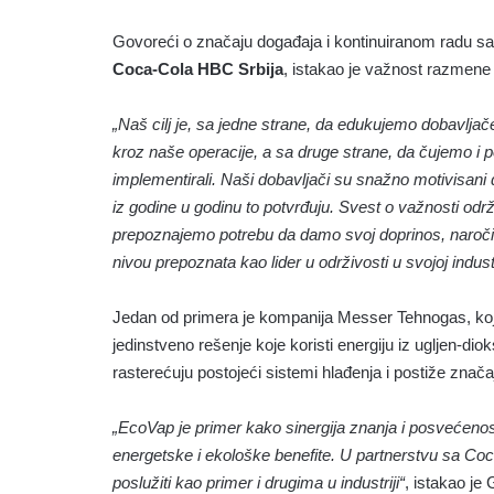
Govoreći o značaju događaja i kontinuiranom radu s
Coca-Cola HBC Srbija
, istakao je važnost razmene 
„Naš cilj je, sa jedne strane, da edukujemo dobavljače
kroz naše operacije, a sa druge strane, da čujemo i 
implementirali. Naši dobavljači su snažno motivisan
iz godine u godinu to potvrđuju. Svest o važnosti održi
prepoznajemo potrebu da damo svoj doprinos, naroči
nivou prepoznata kao lider u održivosti u svojoj industr
Jedan od primera je kompanija Messer Tehnogas, koj
jedinstveno rešenje koje koristi energiju iz ugljen-di
rasterećuju postojeći sistemi hlađenja i postiže znač
„EcoVap je primer kako sinergija znanja i posvećeno
energetske i ekološke benefite. U partnerstvu sa C
poslužiti kao primer i drugima u industriji“
, istakao je