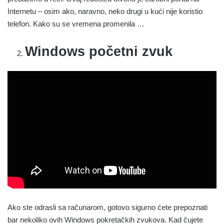
Internetu – osim ako, naravno, neko drugi u kući nije koristio
telefon. Kako su se vremena promenila …
Windows početni zvuk
Ako ste odrasli sa računarom, gotovo sigurno ćete prepoznati
bar nekoliko ovih Windows pokretačkih zvukova. Kad čujete