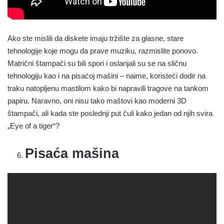
Ako ste mislili da diskete imaju tržište za glasne, stare
tehnologije koje mogu da prave muziku, razmislite ponovo.
Matrični štampači su bili spori i oslanjali su se na sličnu
tehnologiju kao i na pisaćoj mašini – naime, koristeći dodir na
traku natopljenu mastilom kako bi napravili tragove na tankom
papiru. Naravno, oni nisu tako maštovi kao moderni 3D
štampači, ali kada ste poslednji put čuli kako jedan od njih svira
„Eye of a tiger“?
Pisaća mašina