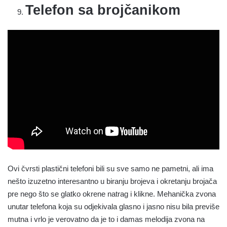
Telefon sa brojčanikom
Ovi čvrsti plastični telefoni bili su sve samo ne pametni, ali ima
nešto izuzetno interesantno u biranju brojeva i okretanju brojača
pre nego što se glatko okrene natrag i klikne. Mehanička zvona
unutar telefona koja su odjekivala glasno i jasno nisu bila previše
mutna i vrlo je verovatno da je to i damas melodija zvona na