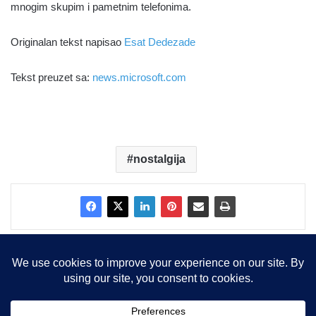
mnogim skupim i pametnim telefonima.
Originalan tekst napisao
Esat Dedezade
Tekst preuzet sa:
news.microsoft.com
nostalgija
Copyright © 2015-2025, Sva prava zadržana |
LBS Team d.o.o.
Facebook
X
LinkedIn
Instagram
RSS