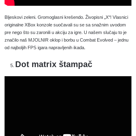
Bljeskovi zeleni. Gromoglasni krešendo. Živopisni „X“! Vlasnici
originalne XBox konzole suočavali su se sa snažnim uvodom
pre nego što su zaronili u akciju za igre. U našem slučaju to je
značilo naš MJOLNIR oklop i borbu u Combat Evolved – jednu
od najboljih FPS igara napravljenih ikada.
Dot matrix štampač