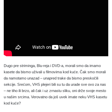
Dugo pre striminga, Blu-reja i DVD-a, morali smo da imamo
kasete da bismo uživali u filmovima kod kuće. Čak smo morali
da namotamo unazad – unapred trake da bismo preskočili
sekcije. Srećom, VHS plejeri bili su tu da urade sve ovo za nas
– ne tiho ili brzo, ali čak i uz zrnastu sliku, oni drže svoje mesto
u našim srcima. Verovatno da još uvek imate neku VHS kasetu
kod kuće?