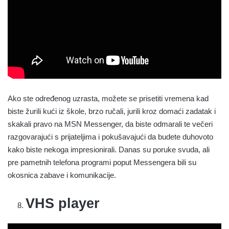
Ako ste određenog uzrasta, možete se prisetiti vremena kad
biste žurili kući iz škole, brzo ručali, jurili kroz domaći zadatak i
skakali pravo na MSN Messenger, da biste odmarali te večeri
razgovarajući s prijateljima i pokušavajući da budete duhovoto
kako biste nekoga impresionirali. Danas su poruke svuda, ali
pre pametnih telefona programi poput Messengera bili su
okosnica zabave i komunikacije.
VHS player