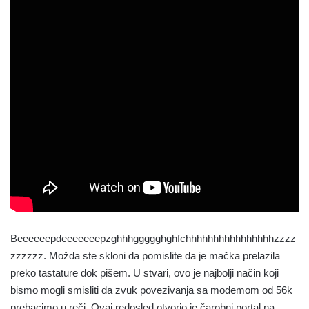
Beeeeeepdeeeeeeepzghhhggggghghfchhhhhhhhhhhhhhhhzzzz
zzzzzz. Možda ste skloni da pomislite da je mačka prelazila
preko tastature dok pišem. U stvari, ovo je najbolji način koji
bismo mogli smisliti da zvuk povezivanja sa modemom od 56k
prebacimo u reči. Ovaj redosled otvorio je čarobni portal na