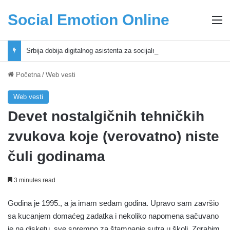
Social Emotion Online
M
Srbija dobija digitalnog asistenta za socijalnu zaštitu zasnovanog na veštačkoj inteligenciji
Početna
/
Web vesti
Web vesti
Devet nostalgičnih tehničkih
zvukova koje (verovatno) niste
čuli godinama
3 minutes read
Godina je 1995., a ja imam sedam godina. Upravo sam završio
sa kucanjem domaćeg zadatka i nekoliko napomena sačuvano
je na disketu, sve spremno za štampanje sutra u školi. Zgrabim