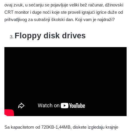
ovaj zvuk, u sećanju se pojavljuje veliki bež računar, džinovski
CRT monitor i duge noći koje ste proveli igrajući igrice duže od
prihvatljivog za sutrašnji školski dan. Koji vam je najdraži?
Floppy disk drives
Sa kapacitetom od 720KB-1,44MB, diskete izgledaju krajnje