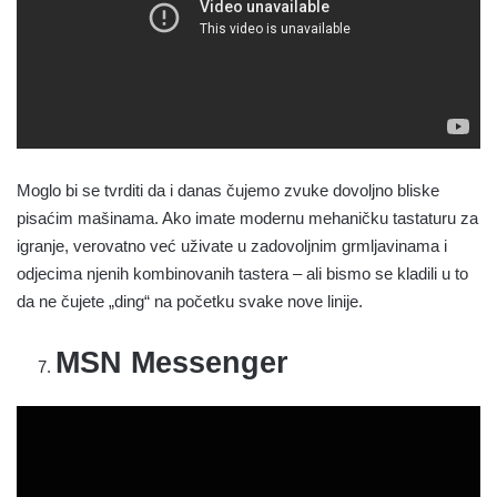
Moglo bi se tvrditi da i danas čujemo zvuke dovoljno bliske
pisaćim mašinama. Ako imate modernu mehaničku tastaturu za
igranje, verovatno već uživate u zadovoljnim grmljavinama i
odjecima njenih kombinovanih tastera – ali bismo se kladili u to
da ne čujete „ding“ na početku svake nove linije.
MSN Messenger