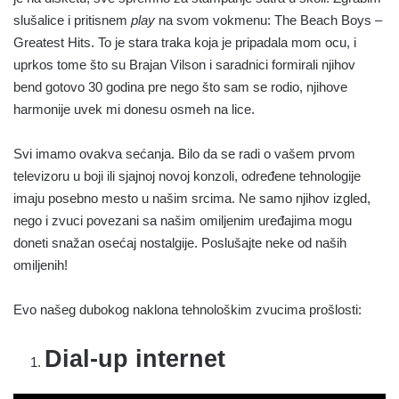
slušalice i pritisnem
play
na svom vokmenu: ​​The Beach Boys –
Greatest Hits. To je stara traka koja je pripadala mom ocu, i
uprkos tome što su Brajan Vilson i saradnici formirali njihov
bend gotovo 30 godina pre nego što sam se rodio, njihove
harmonije uvek mi donesu osmeh na lice.
Svi imamo ovakva sećanja. Bilo da se radi o vašem prvom
televizoru u boji ili sjajnoj novoj konzoli, određene tehnologije
imaju posebno mesto u našim srcima. Ne samo njihov izgled,
nego i zvuci povezani sa našim omiljenim uređajima mogu
doneti snažan osećaj nostalgije. Poslušajte neke od naših
omiljenih!
Evo našeg dubokog naklona tehnološkim zvucima prošlosti:
Dial-up internet