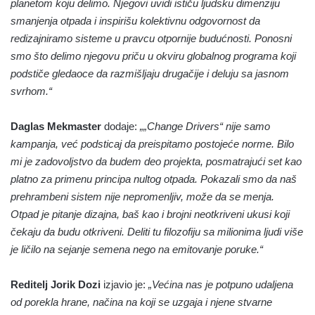
planetom koju delimo. Njegovi uvidi ističu ljudsku dimenziju
smanjenja otpada i inspirišu kolektivnu odgovornost da
redizajniramo sisteme u pravcu otpornije budućnosti. Ponosni
smo što delimo njegovu priču u okviru globalnog programa koji
podstiče gledaoce da razmišljaju drugačije i deluju sa jasnom
svrhom.“
Daglas Mekmaster
dodaje:
„„Change Drivers“ nije samo
kampanja, već podsticaj da preispitamo postojeće norme. Bilo
mi je zadovoljstvo da budem deo projekta, posmatrajući set kao
platno za primenu principa nultog otpada. Pokazali smo da naš
prehrambeni sistem nije nepromenljiv, može da se menja.
Otpad je pitanje dizajna, baš kao i brojni neotkriveni ukusi koji
čekaju da budu otkriveni. Deliti tu filozofiju sa milionima ljudi više
je ličilo na sejanje semena nego na emitovanje poruke.“
Reditelj Jorik Dozi
izjavio je:
„Većina nas je potpuno udaljena
od porekla hrane, načina na koji se uzgaja i njene stvarne