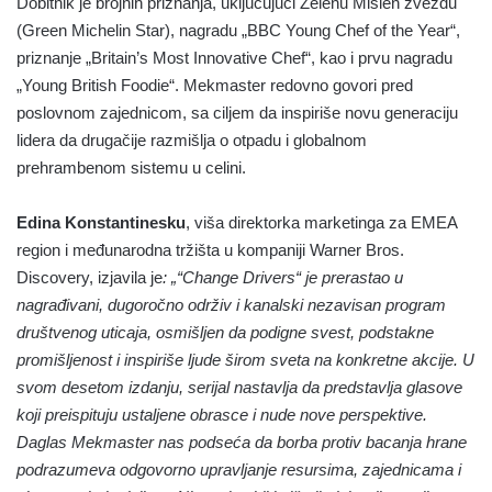
Dobitnik je brojnih priznanja, uključujući Zelenu Mišlen zvezdu
(Green Michelin Star), nagradu „BBC Young Chef of the Year“,
priznanje „Britain’s Most Innovative Chef“, kao i prvu nagradu
„Young British Foodie“. Mekmaster redovno govori pred
poslovnom zajednicom, sa ciljem da inspiriše novu generaciju
lidera da drugačije razmišlja o otpadu i globalnom
prehrambenom sistemu u celini.
Edina Konstantinesku
, viša direktorka marketinga za EMEA
region i međunarodna tržišta u kompaniji Warner Bros.
Discovery, izjavila je
: „“Change Drivers“ je prerastao u
nagrađivani, dugoročno održiv i kanalski nezavisan program
društvenog uticaja, osmišljen da podigne svest, podstakne
promišljenost i inspiriše ljude širom sveta na konkretne akcije. U
svom desetom izdanju, serijal nastavlja da predstavlja glasove
koji preispituju ustaljene obrasce i nude nove perspektive.
Daglas Mekmaster nas podseća da borba protiv bacanja hrane
podrazumeva odgovorno upravljanje resursima, zajednicama i