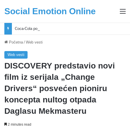
Social Emotion Online
M
Coca-Cola podrška mladima i Excel Grašić osnažuju mlade u regionu
Početna
/
Web vesti
Web vesti
DISCOVERY predstavio novi
film iz serijala „Change
Drivers“ posvećen pioniru
koncepta nultog otpada
Daglasu Mekmasteru
2 minutes read