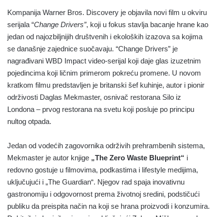
Kompanija Warner Bros. Discovery je objavila novi film u okviru
serijala “
Change Drivers”
, koji u fokus stavlja bacanje hrane kao
jedan od najozbiljnijih društvenih i ekoloških izazova sa kojima
se današnje zajednice suočavaju. “Change Drivers” je
nagrađivani WBD Impact video-serijal koji daje glas izuzetnim
pojedincima koji ličnim primerom pokreću promene. U novom
kratkom filmu predstavljen je britanski šef kuhinje, autor i pionir
održivosti Daglas Mekmaster, osnivač restorana Silo iz
Londona – prvog restorana na svetu koji posluje po principu
nultog otpada.
Jedan od vodećih zagovornika održivih prehrambenih sistema,
Mekmaster je autor knjige
„The Zero Waste Blueprint“
i
redovno gostuje u filmovima, podkastima i lifestyle medijima,
uključujući i „The Guardian“. Njegov rad spaja inovativnu
gastronomiju i odgovornost prema životnoj sredini, podstičući
publiku da preispita način na koji se hrana proizvodi i konzumira.