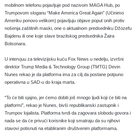
mobilnom telefonu pojavljuje pod nazivom MAGA Hub, po
Trumpovom sloganu “Make America Great Again” (Učinimo
Ameriku ponovo velikom) pojavljuju objave poput onih protiv
nošenja zaštitnih maski, one o aktualnom predsedniku Džozefu
Bajdenu ili one koje slave brazilskog predsednika Žaira
Bolsonara.
U intervjuu za televizijsku kuću Fox News u nedelju, izvršni
direktor Trump Media & Technology Group (TMTG) Devin
Nunes rekao je da platforma ima za cilj da postane potpuno
operativna u SAD-u do kraja marta.
“To će biti sjajno, jer ćemo dobiti još mnogo ljudi koji će biti na
platformi”, rekao je Nunes, bivši republikanski zastupnik i
Trumpov lojalista. Platforma tvrdi da zagovara slobodu govora i
nada se da će privući korisnike koji smatraju da su njihovi
stavovi potisnuti na etabliranim društvenim platformama.