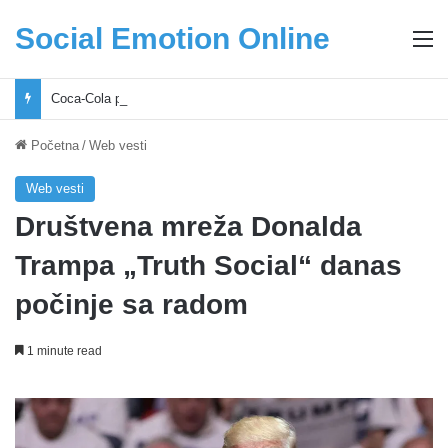
Social Emotion Online
M
Coca-Cola podrška mladima i Excel Grašić osnažuju mlade u regionu
Početna
/
Web vesti
Web vesti
Društvena mreža Donalda
Trampa „Truth Social“ danas
počinje sa radom
1 minute read