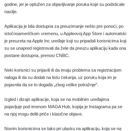
godine, jer je optužen za objavljivanje poruka koje su podsticale
nasilje.
Aplikacija je bila dostupna za preuzimanje nešto pre ponoći, po
istočnoameričkom vremenu, u Appleovoj App Store i automatski
je preuzeta na Apple Inc uređaje koji su pripadali korisnicima koji
su se unapred registrovali da žele da preuzu aplikaciju kada ona
postane dostupna, prenosi CNBC.
Neki korisnici su prijavili ili da imaju problema sa registracijom
naloga ili da su dodati na listu čekanja, uz poruku koja im je
pojasnila da se to događa „zbog velike potražnje“.
Izgled i dizajn aplikacije, koja se na mobilnim uređajima
pojavljuje pod imenom MAGA Hub, kopija je Instagrama pa se
na njoj mogu deliti priče i klasične objave.
Novim korisnicima se tako pri ulasku na aplikaciju, koja se na