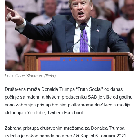
Foto: Gage Skidmore (flickr)
Društvena mreža Donalda Trumpa “Truth Social” od danas
počinje sa radom, a bivšem predsedniku SAD je više od godinu
dana zabranjen pristup brojnim platformama društvenih medija,
uključujući YouTube, Twitter i Facebook.
Zabrana pristupa društvenim mrežama za Donalda Trumpa
usledila je nakon napada na američki Kapitol 6. januara 2021.