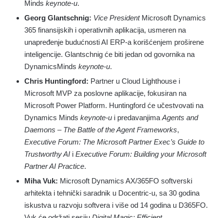
Minds
keynote-u
.
Georg Glantschnig:
Vice President
Microsoft Dynamics
365 finansijskih i operativnih aplikacija, usmeren na
unapređenje budućnosti AI ERP-a korišćenjem proširene
inteligencije. Glantschnig će biti jedan od govornika na
DynamicsMinds
keynote-u
.
Chris Huntingford:
Partner u Cloud Lighthouse i
Microsoft MVP za poslovne aplikacije, fokusiran na
Microsoft Power Platform. Huntingford će učestvovati na
Dynamics Minds
keynote-u
i predavanjima
Agents and
Daemons – The Battle of the Agent Frameworks
,
Executive Forum: The Microsoft Partner Exec’s Guide to
Trustworthy AI
i
Executive Forum: Building your Microsoft
Partner AI Practice
.
Miha Vuk:
Microsoft Dynamics AX/365FO softverski
arhitekta i tehnički saradnik u Docentric-u, sa 30 godina
iskustva u razvoju softvera i više od 14 godina u D365FO.
Vuk će održati sesiju
Digital Magic: Efficient