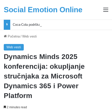
Social Emotion Online
M
Coca-Cola podrška mladima i Excel Grašić osnažuju mlade u regionu
Početna
/
Web vesti
Web vesti
Dynamics Minds 2025
konferencija: okupljanje
stručnjaka za Microsoft
Dynamics 365 i Power
Platform
2 minutes read