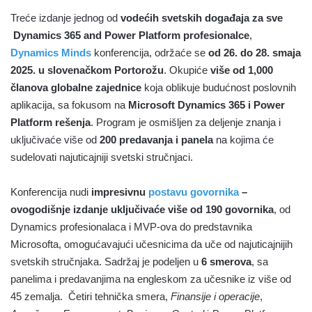
Treće izdanje jednog od
vodećih svetskih događaja za sve
Dynamics 365 and Power Platform profesionalce
,
Dynamics Minds
konferencija, održaće se
od 26. do 28. smaja
2025. u slovenačkom Portorožu
. Okupiće
više od 1,000
članova globalne zajednice
koja oblikuje budućnost poslovnih
aplikacija, sa fokusom na
Microsoft Dynamics 365 i Power
Platform rešenja
. Program je osmišljen za deljenje znanja i
uključivaće više od
200 predavanja i panela
na kojima će
sudelovati najuticajniji svetski stručnjaci.
Konferencija nudi
impresivnu
postavu govornika
–
ovogodišnje izdanje uključivaće više od 190 govornika
, od
Dynamics profesionalaca i MVP-ova do predstavnika
Microsofta, omogućavajući učesnicima da uče od najuticajnijih
svetskih stručnjaka. Sadržaj je podeljen u
6
smerova
, sa
panelima i predavanjima na engleskom za učesnike iz više od
45 zemalja. Četiri tehnička smera,
Finansije i operacije
,