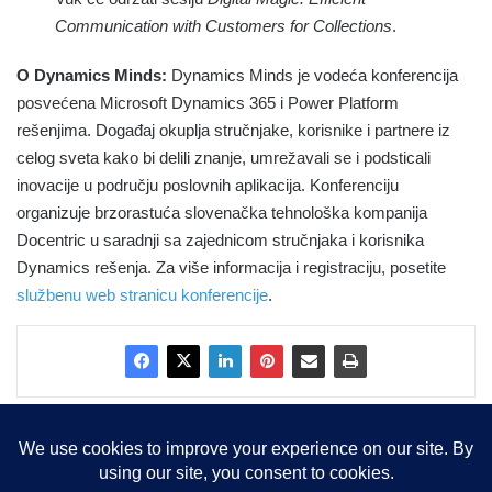
Communication with Customers for Collections
.
O Dynamics Minds:
Dynamics Minds je vodeća konferencija
posvećena Microsoft Dynamics 365 i Power Platform
rešenjima. Događaj okuplja stručnjake, korisnike i partnere iz
celog sveta kako bi delili znanje, umrežavali se i podsticali
inovacije u području poslovnih aplikacija. Konferenciju
organizuje brzorastuća slovenačka tehnološka kompanija
Docentric u saradnji sa zajednicom stručnjaka i korisnika
Dynamics rešenja. Za više informacija i registraciju, posetite
službenu web stranicu konferencije
.
Copyright © 2015-2025, Sva prava zadržana |
LBS Team d.o.o.