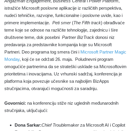
Angažman Engagement
,
Business Central
i
Power Platform
,
istražiće Microsoft poslovne aplikacije iz različitih perspektiva,
nudeći tehničke, razvojne, funkcionalne i poslovne uvide, kao i
primere implementacije.
Peti smer
(
The Fifth track
) obrađivaće
teme koje se odnose na različite tehnologije, zajednicu i šire
društvene teme, dok posebni
Partner BizTrack
donosi niz
predavanja za predstavnike kompanija koje su Microsoft
Partneri. Deo programa tog smera čini i
Microsoft Partner Magic
Monday
, koji će se održati 26. maja. Poludnevni program
omogućiće partnerima da se strateški usklade sa Microsoftovim
prioritetima i inovacijama. Uz vrhunski sadržaj, konferencija je
platforma koja povezuje učesnike sa najboljim BizApps
stručnjacima, otvarajući mogućnosti za saradnju.
Govornici:
na konferenciju stiže niz uglednih međunarodnih
stručnjaka, uključujući:
Dona Sarkar:
Chief Troublemaker
za Microsoft AI i Copilot