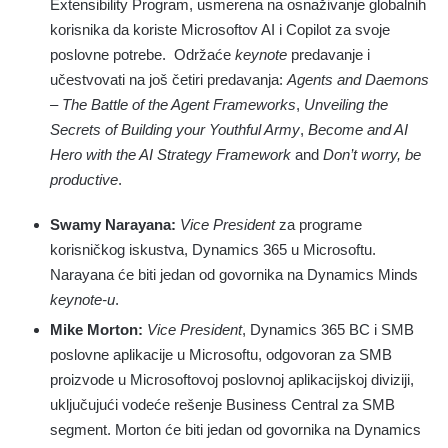
Extensibility Program, usmerena na osnaživanje globalnih
korisnika da koriste Microsoftov AI i Copilot za svoje
poslovne potrebe. Održaće
keynote
predavanje i
učestvovati na još četiri predavanja:
Agents and Daemons
– The Battle of the Agent Frameworks
,
Unveiling the
Secrets of Building your Youthful Army
,
Become and AI
Hero with the AI Strategy Framework
and
Don’t worry, be
productive
.
Swamy Narayana:
Vice President
za programe
korisničkog iskustva, Dynamics 365 u Microsoftu.
Narayana će biti jedan od govornika na Dynamics Minds
keynote-u
.
Mike Morton:
Vice President
, Dynamics 365 BC i SMB
poslovne aplikacije u Microsoftu, odgovoran za SMB
proizvode u Microsoftovoj poslovnoj aplikacijskoj diviziji,
uključujući vodeće rešenje Business Central za SMB
segment. Morton će biti jedan od govornika na Dynamics