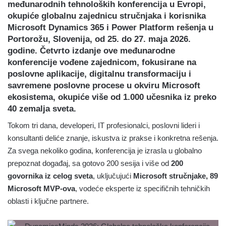
međunarodnih tehnoloških konferencija u Evropi,
okupiće globalnu zajednicu stručnjaka i korisnika
Microsoft Dynamics 365 i Power Platform rešenja u
Portorožu, Slovenija, od 25. do 27. maja 2026.
godine. Četvrto izdanje ove međunarodne
konferencije vođene zajednicom, fokusirane na
poslovne aplikacije, digitalnu transformaciju i
savremene poslovne procese u okviru Microsoft
ekosistema, okupiće više od 1.000 učesnika iz preko
40 zemalja sveta.
Tokom tri dana, developeri, IT profesionalci, poslovni lideri i
konsultanti deliće znanje, iskustva iz prakse i konkretna rešenja.
Za svega nekoliko godina, konferencija je izrasla u globalno
prepoznat događaj, sa gotovo 200 sesija i više od
200
govornika iz celog sveta
, uključujući
Microsoft stručnjake, 89
Microsoft MVP-ova
, vodeće eksperte iz specifičnih tehničkih
oblasti i ključne partnere.