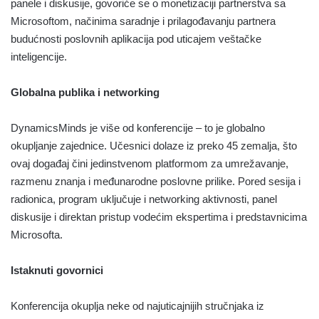
panele i diskusije, govoriće se o monetizaciji partnerstva sa
Microsoftom, načinima saradnje i prilagođavanju partnera
budućnosti poslovnih aplikacija pod uticajem veštačke
inteligencije.
Globalna publika i networking
DynamicsMinds je više od konferencije – to je globalno
okupljanje zajednice. Učesnici dolaze iz preko 45 zemalja, što
ovaj događaj čini jedinstvenom platformom za umrežavanje,
razmenu znanja i međunarodne poslovne prilike. Pored sesija i
radionica, program uključuje i networking aktivnosti, panel
diskusije i direktan pristup vodećim ekspertima i predstavnicima
Microsofta.
Istaknuti govornici
Konferencija okuplja neke od najuticajnijih stručnjaka iz