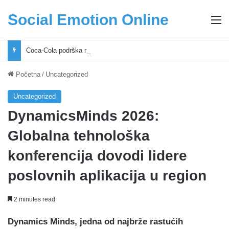
Social Emotion Online
M
Coca-Cola podrška mladima i Excel Grašić osnažuju mlade u regionu
Početna
/
Uncategorized
Uncategorized
DynamicsMinds 2026:
Globalna tehnološka
konferencija dovodi lidere
poslovnih aplikacija u region
2 minutes read
Dynamics Minds, jedna od najbrže rastućih