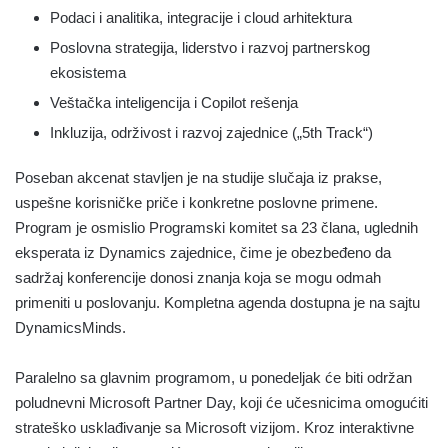
Podaci i analitika, integracije i cloud arhitektura
Poslovna strategija, liderstvo i razvoj partnerskog
ekosistema
Veštačka inteligencija i Copilot rešenja
Inkluzija, održivost i razvoj zajednice („5th Track“)
Poseban akcenat stavljen je na studije slučaja iz prakse,
uspešne korisničke priče i konkretne poslovne primene.
Program je osmislio Programski komitet sa 23 člana, uglednih
eksperata iz Dynamics zajednice, čime je obezbeđeno da
sadržaj konferencije donosi znanja koja se mogu odmah
primeniti u poslovanju. Kompletna agenda dostupna je na sajtu
DynamicsMinds.
Paralelno sa glavnim programom, u ponedeljak će biti održan
poludnevni Microsoft Partner Day, koji će učesnicima omogućiti
strateško usklađivanje sa Microsoft vizijom. Kroz interaktivne