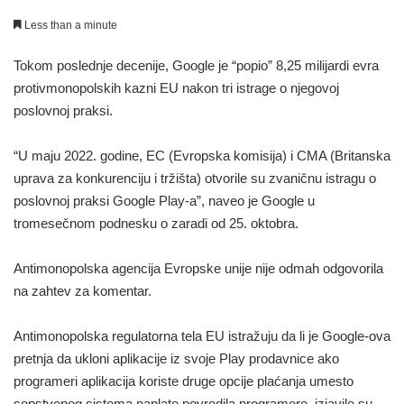
Less than a minute
Tokom poslednje decenije, Google je “popio” 8,25 milijardi evra
protivmonopolskih kazni EU nakon tri istrage o njegovoj
poslovnoj praksi.
“U maju 2022. godine, EC (Evropska komisija) i CMA (Britanska
uprava za konkurenciju i tržišta) otvorile su zvaničnu istragu o
poslovnoj praksi Google Play-a”, naveo je Google u
tromesečnom podnesku o zaradi od 25. oktobra.
Antimonopolska agencija Evropske unije nije odmah odgovorila
na zahtev za komentar.
Antimonopolska regulatorna tela EU istražuju da li je Google-ova
pretnja da ukloni aplikacije iz svoje Play prodavnice ako
programeri aplikacija koriste druge opcije plaćanja umesto
sopstvenog sistema naplate povredila programere, izjavile su