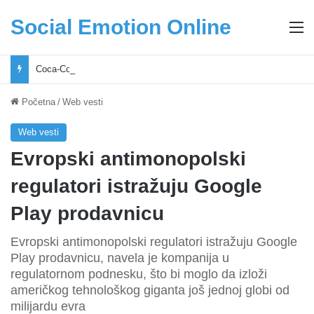
Social Emotion Online
M
Coca-Cola podrška mladima i Excel Grašić osnažuju mlade u regionu
Početna
/
Web vesti
Web vesti
Evropski antimonopolski
regulatori istražuju Google
Play prodavnicu
Evropski antimonopolski regulatori istražuju Google
Play prodavnicu, navela je kompanija u
regulatornom podnesku, što bi moglo da izloži
američkog tehnološkog giganta još jednoj globi od
milijardu evra