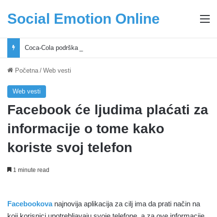
Social Emotion Online
M
Coca-Cola podrška mladima i Excel Grašić osnažuju mlade u regionu
Početna
/
Web vesti
Web vesti
Facebook će ljudima plaćati za
informacije o tome kako
koriste svoj telefon
1 minute read
Facebookova
najnovija aplikacija za cilj ima da prati način na
koji korisnici upotrebljavaju svoje telefone, a za ove informacije