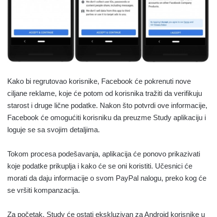
Kako bi regrutovao korisnike, Facebook će pokrenuti nove
ciljane reklame, koje će potom od korisnika tražiti da verifikuju
starost i druge lične podatke. Nakon što potvrdi ove informacije,
Facebook će omogućiti korisniku da preuzme Study aplikaciju i
loguje se sa svojim detaljima.
Tokom procesa podešavanja, aplikacija će ponovo prikazivati
koje podatke prikuplja i kako će se oni koristiti. Učesnici će
morati da daju informacije o svom PayPal nalogu, preko kog će
se vršiti kompanzacija.
Za početak, Study će ostati ekskluzivan za Android korisnike u