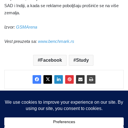
SAD i Indiji, a kada se reklame poboljšaju proširiće se na više
zemalja.
Izvor:
GSMArena
Vest preuzeta sa:
www.benchmark.rs
Facebook
Study
Copyright © 2015-2025, Sva prava zadržana |
LBS Team d.o.o.
Facebook
X
LinkedIn
Instagram
RSS