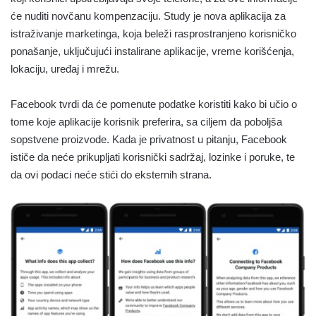
će nuditi novčanu kompenzaciju. Study je nova aplikacija za
istraživanje marketinga, koja beleži rasprostranjeno korisničko
ponašanje, uključujući instalirane aplikacije, vreme korišćenja,
lokaciju, uređaj i mrežu.
Facebook tvrdi da će pomenute podatke koristiti kako bi učio o
tome koje aplikacije korisnik preferira, sa ciljem da poboljša
sopstvene proizvode. Kada je privatnost u pitanju, Facebook
ističe da neće prikupljati korisnički sadržaj, lozinke i poruke, te
da ovi podaci neće stići do eksternih strana.