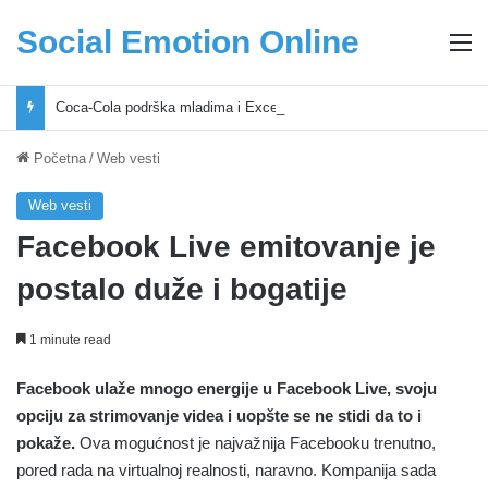
Social Emotion Online
M
Coca-Cola podrška mladima i Excel Grašić osnažuju mlade u regionu
Početna
/
Web vesti
Web vesti
Facebook Live emitovanje je
postalo duže i bogatije
1 minute read
Facebook ulaže mnogo energije u Facebook Live, svoju
opciju za strimovanje videa i uopšte se ne stidi da to i
pokaže.
Ova mogućnost je najvažnija Facebooku trenutno,
pored rada na virtualnoj realnosti, naravno. Kompanija sada