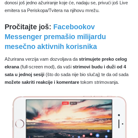
donosi još jedno ažuriranje koje će, nadaju se, privući još Live
emitera sa Periskopa/Tvitera na njihovu mrežu.
Pročitajte još:
Facebookov
Messenger premašio milijardu
mesečno aktivnih korisnika
Ažurirana verzija vam dozvoljava da
strimujete preko celog
ekrana
(full-screen mod), da vaši
strimovi budu i duži od 4
sata u jednoj sesiji
(što do sada nije bio slučaj) te da od sada
možete sakriti reakcije i komentare
tokom strimovanja.