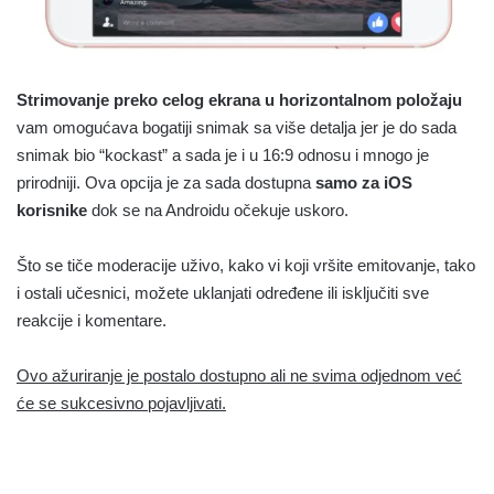
Strimovanje preko celog ekrana u horizontalnom položaju
vam omogućava bogatiji snimak sa više detalja jer je do sada
snimak bio “kockast” a sada je i u 16:9 odnosu i mnogo je
prirodniji. Ova opcija je za sada dostupna
samo za iOS
korisnike
dok se na Androidu očekuje uskoro.
Što se tiče moderacije uživo, kako vi koji vršite emitovanje, tako
i ostali učesnici, možete uklanjati određene ili isključiti sve
reakcije i komentare.
Ovo ažuriranje je postalo dostupno ali ne svima odjednom već
će se sukcesivno pojavljivati.