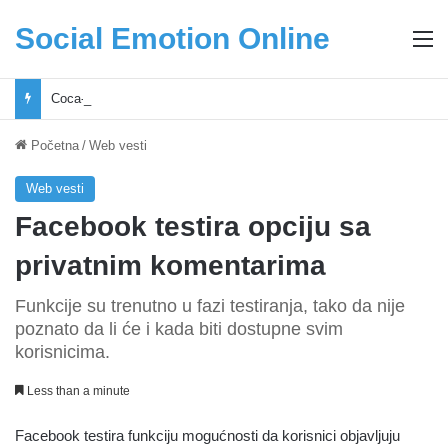
Social Emotion Online
M
Coca-Cola podrška mladima i Excel Grašić osnažuju mlade u regionu
Početna
/
Web vesti
Web vesti
Facebook testira opciju sa
privatnim komentarima
Funkcije su trenutno u fazi testiranja, tako da nije
poznato da li će i kada biti dostupne svim
korisnicima.
Less than a minute
Facebook testira funkciju mogućnosti da korisnici objavljuju