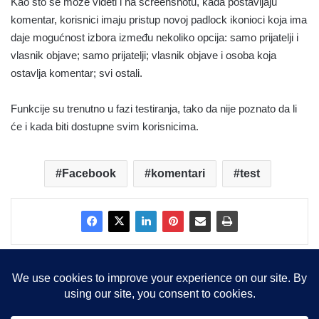
Kao što se može videti i na screenshotu, kada postavljaju
komentar, korisnici imaju pristup novoj padlock ikonioci koja ima
daje mogućnost izbora između nekoliko opcija: samo prijatelji i
vlasnik objave; samo prijatelji; vlasnik objave i osoba koja
ostavlja komentar; svi ostali.
Funkcije su trenutno u fazi testiranja, tako da nije poznato da li
će i kada biti dostupne svim korisnicima.
Facebook
komentari
test
Copyright © 2015-2025, Sva prava zadržana |
LBS Team d.o.o.