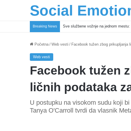
Social Emotio
Sve službene vožnje na jednom mestu: 
Breaking News
Početna
/
Web vesti
/
Facebook tužen zbog prikupljanja l
Web vesti
Facebook tužen z
ličnih podataka z
U postupku na visokom sudu koji bi 
Tanya O'Carroll tvrdi da vlasnik Me