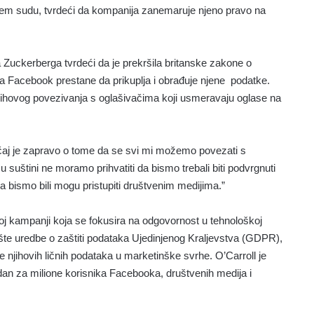
išem sudu, tvrdeći da kompanija zanemaruje njeno pravo na
Zuckerberga tvrdeći da je prekršila britanske zakone o
 Facebook prestane da prikuplja i obrađuje njene ​ podatke.
 njihovog povezivanja s oglašivačima koji usmeravaju oglase na
učaj je zapravo o tome da se svi mi možemo povezati s
suštini ne moramo prihvatiti da bismo trebali biti podvrgnuti
 bismo bili mogu pristupiti društvenim medijima.”
noj kampanji koja se fokusira na odgovornost u tehnološkoj
Opšte uredbe o zaštiti podataka Ujedinjenog Kraljevstva (GDPR),
e njihovih ličnih podataka u marketinške svrhe. O’Carroll je
dan za milione korisnika Facebooka, društvenih medija i