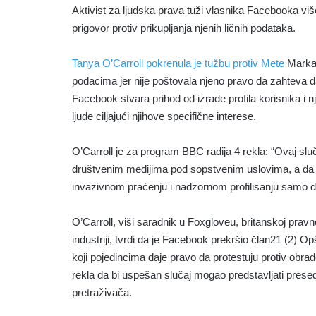
Aktivist za ljudska prava tuži vlasnika Facebooka v
prigovor protiv prikupljanja njenih ličnih podataka.
Tanya O’Carroll pokrenula je tužbu protiv Mete
Marka 
podacima jer nije poštovala njeno pravo da zahteva da
Facebook stvara prihod od izrade profila korisnika i
ljude ciljajući njihove specifične interese.
O’Carroll je za program BBC radija 4 rekla: “Ovaj sl
društvenim medijima pod sopstvenim uslovima, a da u 
invazivnom praćenju i nadzornom profilisanju samo da
O’Carroll, viši saradnik u Foxgloveu, britanskoj prav
industriji, tvrdi da je Facebook prekršio član21 (2) 
koji pojedincima daje pravo da protestuju protiv obrad
rekla da bi uspešan slučaj mogao predstavljati prese
pretraživača.