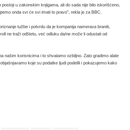
postoji u zakonskim knjigama, ali do sada nije bilo iskorišćeno,
spemo onda svi će svi imati to pravo”, rekla je za BBC.
priznanje tužbe i potvrdu da je kompanija namerava braniti,
ll ne traži odštetu, već odluku da/ne može li odustati od
na našim korisnicima i to shvatamo ozbiljno. Zato gradimo alate
 objašnjavamo koje su podatke ljudi podelili i pokazujemo kako