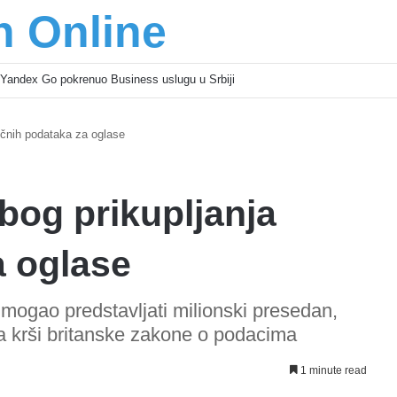
n Online
Yandex Go pokrenuo Business uslugu u Srbiji
ičnih podataka za oglase
bog prikupljanja
a oglase
mogao predstavljati milionski presedan,
ta krši britanske zakone o podacima
1 minute read