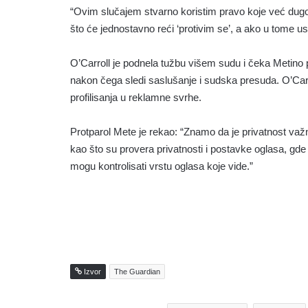
“Ovim slučajem stvarno koristim pravo koje već dugo 
što će jednostavno reći ‘protivim se’, a ako u tome u
O’Carroll je podnela tužbu višem sudu i čeka Metino 
nakon čega sledi saslušanje i sudska presuda. O’Carro
profilisanja u reklamne svrhe.
Protparol Mete je rekao: “Znamo da je privatnost važ
kao što su provera privatnosti i postavke oglasa, gde
mogu kontrolisati vrstu oglasa koje vide.”
Izvor
The Guardian