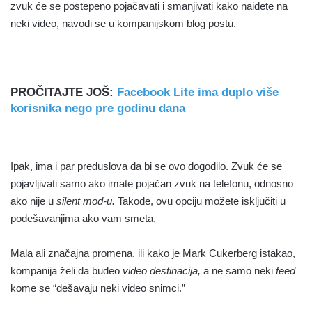
zvuk će se postepeno pojačavati i smanjivati kako naiđete na
neki video, navodi se u kompanijskom blog postu.
PROČITAJTE JOŠ:
Facebook Lite ima duplo više
korisnika nego pre godinu dana
Ipak, ima i par preduslova da bi se ovo dogodilo. Zvuk će se
pojavljivati samo ako imate pojačan zvuk na telefonu, odnosno
ako nije u
silent mod-u.
Takođe, ovu opciju možete isključiti u
podešavanjima ako vam smeta.
Mala ali značajna promena, ili kako je Mark Cukerberg istakao,
kompanija želi da budeo
video destinacija,
a ne samo neki
feed
kome se “dešavaju neki video snimci.”