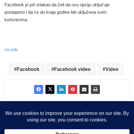
Facebook je još istakao da želi da ovu opciju uključuje
postepeno i da će do kraja godine biti uključena svim
korisnicima.
recode
Facebook
Facebook video
Video
Copyright © 2015-2025, Sva prava zadržana |
LBS Team d.o.o.
Facebook
X
LinkedIn
Instagram
RSS