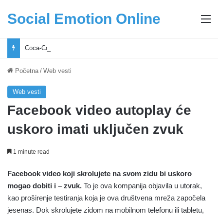
Social Emotion Online
M
Coca-Cola podrška mladima i Excel Grašić osnažuju mlade u regionu
Početna
/
Web vesti
Web vesti
Facebook video autoplay će
uskoro imati uključen zvuk
1 minute read
Facebook video koji skrolujete na svom zidu bi uskoro
mogao dobiti i – zvuk.
To je ova kompanija objavila u utorak,
kao proširenje testiranja koja je ova društvena mreža započela
jesenas. Dok skrolujete zidom na mobilnom telefonu ili tabletu,