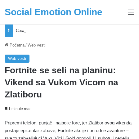
Social Emotion Online
M
Coca-Cola podrška mladima i Excel Grašić osnažuju mlade u regionu
Početna
/
Web vesti
Web vesti
Fortnite se seli na planinu:
Vikend sa Vukom Vicom na
Zlatiboru
1 minute read
Pripremi telefon, punjač i najbolje fore, jer Zlatibor ovog vikenda
postaje epicentar zabave, Fortnite akcije i prirodne avanture –
sve to zahvaljujući Vuku Vici i Gold gondoli. U subotu i nedelju,