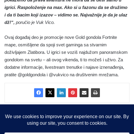
igrici. Raspoloženje na max. Ako si u fazonu da se družimo
i da ti bacim koji izazov – vidimo se. Najvažnije je da je ulaz
dž!“,
poručio je Vuk Vico.
Ovaj događaj deo je promocije nove Gold gondola Fortnite
mape, osmišljene da spoji svet gaminga sa stvarnim
doživljajem Zlatibora. U igrici se voziš najdužom panoramskom
gondolom na svetu – ali ovog vikenda, ti to možeš i uživo. Za
dodatne informacije, livestream trenutke i najave iznenađenja,
pratite @goldgondola i @vukvico na društvenim mrežama.
Copyright © 2015-2025, Sva prava zadržana |
LBS Team d.o.o.