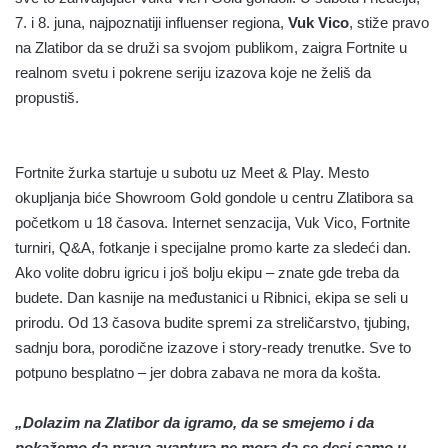
7. i 8. juna, najpoznatiji influenser regiona,
Vuk Vico
, stiže pravo
na Zlatibor da se druži sa svojom publikom, zaigra Fortnite u
realnom svetu i pokrene seriju izazova koje ne želiš da
propustiš.
Fortnite žurka startuje u subotu uz Meet & Play. Mesto
okupljanja biće Showroom Gold gondole u centru Zlatibora sa
početkom u 18 časova. Internet senzacija, Vuk Vico, Fortnite
turniri, Q&A, fotkanje i specijalne promo karte za sledeći dan.
Ako volite dobru igricu i još bolju ekipu – znate gde treba da
budete. Dan kasnije na međustanici u Ribnici, ekipa se seli u
prirodu. Od 13 časova budite spremi za streličarstvo, tjubing,
sadnju bora, porodične izazove i story-ready trenutke. Sve to
potpuno besplatno – jer dobra zabava ne mora da košta.
„Dolazim na Zlatibor da igramo, da se smejemo i da
pokažemo da prava avantura ne mora da se desi samo u