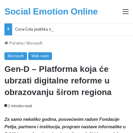
Social Emotion Online
M
Coca-Cola podrška mladima i Excel Grašić osnažuju mlade u regionu
Početna
/
Microsoft
Microsoft
Web vesti
Gen-D – Platforma koja će
ubrzati digitalne reforme u
obrazovanju širom regiona
2 minutes read
Za samo nekoliko godina, posvećenim radom Fondacije
Petlja, partnera i institucija, program nastave informatike u