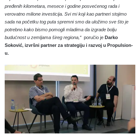
pređenih kilometara, mesece i godine posvećenog rada i
verovatno milione investicija. Svi mi koji kao partneri stojimo
sada na početku tog puta spremni smo da uložimo sve što je
potrebno kako bismo pomogli mladima da izgrade bolju
budućnost u zemljama šireg regiona,“
poručio je
Darko
Soković, izvršni partner za strategiju i razvoj u Propulsion-
u.