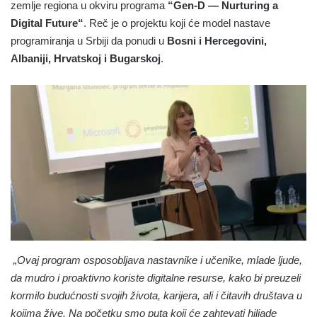
zemlje regiona u okviru programa
“Gen-D — Nurturing a
Digital Future“
. Reč je o projektu koji će model nastave
programiranja u Srbiji da ponudi u
Bosni i Hercegovini,
Albaniji, Hrvatskoj i Bugarskoj
.
„Ovaj program osposobljava nastavnike i učenike, mlade ljude,
da mudro i proaktivno koriste digitalne resurse, kako bi preuzeli
kormilo budućnosti svojih života, karijera, ali i čitavih društava u
kojima žive. Na početku smo puta koji će zahtevati hiljade