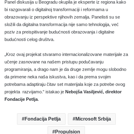
Panel diskusija u Beogradu okupila je eksperte iz regiona kako
bi razgovarali o digitalnoj transformaciji i reformama u
obrazovanju iz perspektive njihovih zemalja. Panelisti su se
složili da digitalna transformacija nije samo tehnologija, već
poziv za preispitivanje budućnosti obrazovanja i digitalne
budućnosti celog društva.
„Kroz ovaj projekat stvaramo internacionalizovane materijale za
učenje zasnovane na našem pristupu podučavanju
programiranja, a drago nam je da druge zemlje mogu slobodno
da primene neka naša iskustva, kao i da prema svojim
potrebama adaptiraju čitav set materijala koje za potrebe ovog
projekta razvijamo.“ istakao je
Nebojša Vasiljević, direktor
Fondacije Petlja
.
Fondacija Petlja
Microsoft Srbija
Propulsion