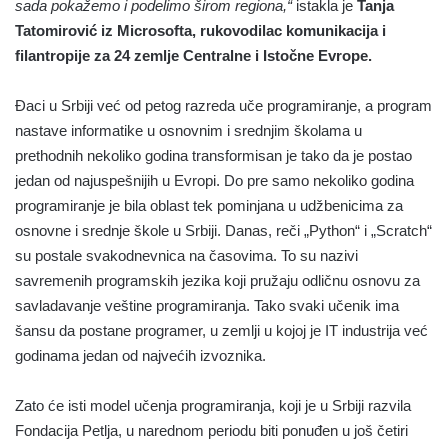
sada pokažemo i podelimo širom regiona,“
istakla je
Tanja
Tatomirović iz Microsofta, rukovodilac komunikacija i
filantropije za 24 zemlje Centralne i Istočne Evrope.
Đaci u Srbiji već od petog razreda uče programiranje, a program
nastave informatike u osnovnim i srednjim školama u
prethodnih nekoliko godina transformisan je tako da je postao
jedan od najuspešnijih u Evropi. Do pre samo nekoliko godina
programiranje je bila oblast tek pominjana u udžbenicima za
osnovne i srednje škole u Srbiji. Danas, reči „Python“ i „Scratch“
su postale svakodnevnica na časovima. To su nazivi
savremenih programskih jezika koji pružaju odličnu osnovu za
savladavanje veštine programiranja. Tako svaki učenik ima
šansu da postane programer, u zemlji u kojoj je IT industrija već
godinama jedan od najvećih izvoznika.
Zato će isti model učenja programiranja, koji je u Srbiji razvila
Fondacija Petlja, u narednom periodu biti ponuđen u još četiri