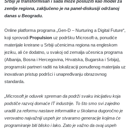
Srbiji je transformisan i sada može poslužiti kao model za
zemlje regiona, zaključeno je na panel-diskusiji održanoj
danas u Beogradu.
Online platforma programa „Gen-D – Nurturing a Digital Future“,
koji sprovodi
Propulsion
uz podršku Microsoft-a, ponudiće
materijale kreirane u Srbiji učenicima regiona na engleskom
jeziku, ali će dodatno, u svakoj od zemalja učesnica programa
(Albanija, Bosna i Hercegovina, Hrvatska, Bugarska i Srbija),
programski partneri raditi na lokalizaciji ponuđenog materijala uz
inovativan pristup podršci i unapređivanju obrazovnog
standarda.
„Microsoft je oduvek spreman da podrži svaku inicijativu koja
podstiče razvoj domaće IT industrije. To što smo svi zajedno
uradili za reformu nastave informatike u školama dugoročno je
verovatno najvažniji uspeh jer stvaramo generacije kojima će
programiranje biti blisko i lako. Zato je važno da ovaj uspeh