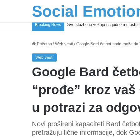
Social Emotio
Sve službene vožnje na jednom mestu: 
Breaking News
Početna
/
Web vesti
/
Google Bard četbot sada može da “p
Web vesti
Google Bard četb
“prođe” kroz vaš 
u potrazi za odg
Novi prošireni kapaciteti Bard četb
pretražuju lične informacije, dok Goo