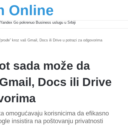
n Online
Yandex Go pokrenuo Business uslugu u Srbiji
rođe” kroz vaš Gmail, Docs ili Drive u potrazi za odgovorima
ot sada može da
Gmail, Docs ili Drive
ovorima
ota omogućavaju korisnicima da efikasno
gle insistira na poštovanju privatnosti