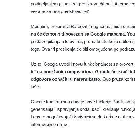
postavljanjem pitanja sa prefiksom @mail. Alternativn
vezane za moj predstojeći let”.
Međutim, proširenja Bardovih mogućnosti nisu ogran
da će četbot biti povezan sa Google mapama, Yo
postave pitanja o letovima, pronađu atrakcije u blizi
toga. Ova tri proširenja će biti omogućena po podr
Uz to, Google uvodi i novu funkcionalnost za prover
It” na podržanim odgovorima, Google će istaći i
odgovore označiti u narandžasto
. Ovo pruža koris
loše.
Google kontinuirano dodaje nove funkcije Bardu od nj
generisanja i ispravljanja koda, kao i kreiranje funk
Lens, omogućavajući korisnicima da koriste alat za smi
informacija o njima.