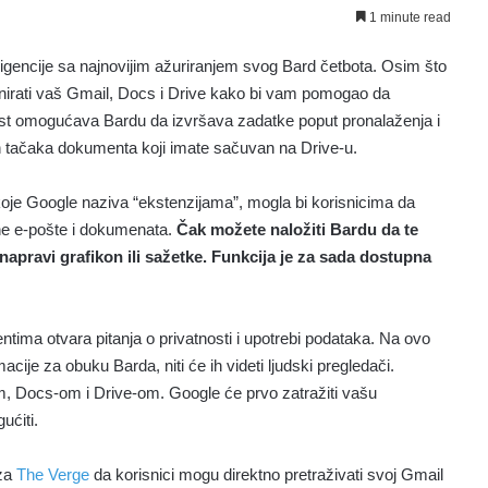
1 minute read
ligencije sa najnovijim ažuriranjem svog Bard četbota. Osim što
irati vaš Gmail, Docs i Drive kako bi vam pomogao da
nost omogućava Bardu da izvršava zadatke poput pronalaženja i
jih tačaka dokumenta koji imate sačuvan na Drive-u.
koje Google naziva “ekstenzijama”, mogla bi korisnicima da
ine e-pošte i dokumenata.
Čak možete naložiti Bardu da te
 napravi grafikon ili sažetke. Funkcija je za sada dostupna
tima otvara pitanja o privatnosti i upotrebi podataka. Na ovo
cije za obuku Barda, niti će ih videti ljudski pregledači.
m, Docs-om i Drive-om. Google će prvo zatražiti vašu
ućiti.
 za
The Verge
da korisnici mogu direktno pretraživati svoj Gmail