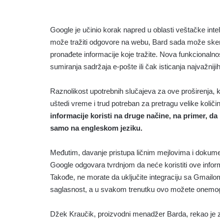
Google je učinio korak napred u oblasti veštačke inte
može tražiti odgovore na webu, Bard sada može sken
pronađete informacije koje tražite. Nova funkcional
sumiranja sadržaja e-pošte ili čak isticanja najvažni
Raznolikost upotrebnih slučajeva za ove proširenja, 
uštedi vreme i trud potreban za pretragu velike količ
informacije koristi na druge načine, na primer, da
samo na engleskom jeziku.
Međutim, davanje pristupa ličnim mejlovima i dokumen
Google odgovara tvrdnjom da neće koristiti ove informa
Takođe, ne morate da uključite integraciju sa Gmailo
saglasnost, a u svakom trenutku ovo možete onemog
Džek Kraučik, proizvodni menadžer Barda, rekao je