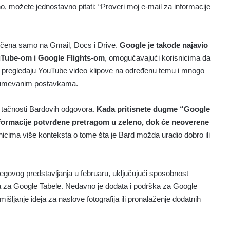
o, možete jednostavno pitati: “Proveri moj e-mail za informacije
ičena samo na Gmail, Docs i Drive.
Google je takođe najavio
uTube-om i Google Flights-om
, omogućavajući korisnicima da
ni, pregledaju YouTube video klipove na određenu temu i mnogo
azumevanim postavkama.
u tačnosti Bardovih odgovora.
Kada pritisnete dugme “Google
nformacije potvrđene pretragom u zeleno, dok će neoverene
nicima više konteksta o tome šta je Bard možda uradio dobro ili
egovog predstavljanja u februaru, uključujući sposobnost
cija za Google Tabele. Nedavno je dodata i podrška za Google
šljanje ideja za naslove fotografija ili pronalaženje dodatnih