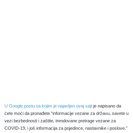
U Google postu sa kojim je najavljen ovaj sajt
je napisano da
ćete moći da pronađete “informacije vezane za državu, savete u
vezi bezbednosti i zaštite, trendovane pretrage vezane za
COVID-19, i još informacija za pojedince, nastavnike i poslove.”