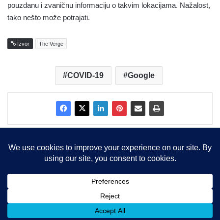
pouzdanu i zvaničnu informaciju o takvim lokacijama. Nažalost,
tako nešto može potrajati.
Izvor
The Verge
COVID-19
Google
Copyright © 2015-2025, Sva prava zadržana |
LBS Team d.o.o.
Facebook
X
LinkedIn
Instagram
RSS