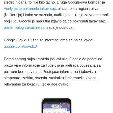
sledećih dana, to nije bilo tačno. Druga Google-ova kompanija
Verily jeste pokrenula takav sajt
, ali samo za region zaliva
(Kalifornija) i kako se saznalo, nudila je testiranje za veoma mali
broj ljudi. Google je međutim izjavio da će pokrenuti takav sajt,
i
posle malog zakašnjenja
, sada je dostupan.
Google Covid-19 sajt sa informacijama se nalazi ovde:
google.com/covid19
Pored samog sajta i možda još važnije, Google će početi da
pruža više informacije za ljude čija je pretraga povezana sa
pojmom korona virusa. Postojaće informacioni tabovi za
simptome, zaštitu, svetsku statistiku i informacije koje su
relevantne za lokaciju. Izgledaće ovako: