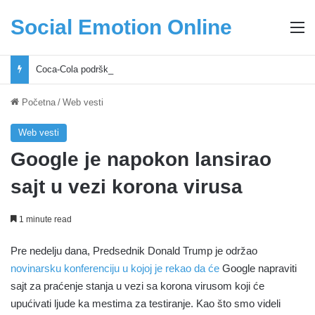
Social Emotion Online
M
Coca-Cola podrška mladima i Excel Grašić osnažuju mlade u regionu
Početna
/
Web vesti
Web vesti
Google je napokon lansirao
sajt u vezi korona virusa
1 minute read
Pre nedelju dana, Predsednik Donald Trump je održao
novinarsku konferenciju u kojoj je rekao da će
Google napraviti
sajt za praćenje stanja u vezi sa korona virusom koji će
upućivati ljude ka mestima za testiranje. Kao što smo videli