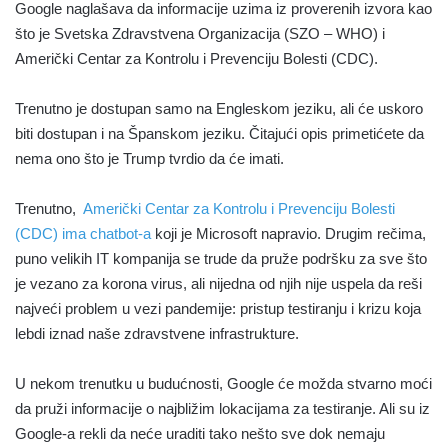
Google naglašava da informacije uzima iz proverenih izvora kao
što je Svetska Zdravstvena Organizacija (SZO – WHO) i
Američki Centar za Kontrolu i Prevenciju Bolesti (CDC).
Trenutno je dostupan samo na Engleskom jeziku, ali će uskoro
biti dostupan i na Španskom jeziku. Čitajući opis primetićete da
nema ono što je Trump tvrdio da će imati.
Trenutno,
Američki Centar za Kontrolu i Prevenciju Bolesti
(CDC) ima chatbot-a
koji je Microsoft napravio. Drugim rečima,
puno velikih IT kompanija se trude da pruže podršku za sve što
je vezano za korona virus, ali nijedna od njih nije uspela da reši
najveći problem u vezi pandemije: pristup testiranju i krizu koja
lebdi iznad naše zdravstvene infrastrukture.
U nekom trenutku u budućnosti, Google će možda stvarno moći
da pruži informacije o najbližim lokacijama za testiranje. Ali su iz
Google-a rekli da neće uraditi tako nešto sve dok nemaju