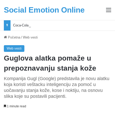
Social Emotion Online
M
Coca-Cola podrška mladima i Excel Grašić osnažuju mlade u regionu
Početna
/
Web vesti
Web vesti
Guglova alatka pomaže u
prepoznavanju stanja kože
Kompanija Gugl (Google) predstavila je novu alatku
koja koristi veštacku inteligenciju za pomoć u
uočavanju stanja kože, kose i noktiju, na osnovu
slika koje su postavili pacijenti.
1 minute read