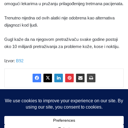
omogući lekarima u pružanju prilagođenijeg tretmana pacijenata.
Trenutno nijedna od ovih alatki nije odobrena kao alternativa
dijagnozi kod ljudi.
Gugl kaže da na njegovom pretraživaču svake godine postoji
oko 10 milijardi pretraživanja za probleme kože, kose i noktiju.
Izvor:
B92
Copyright © 2015-2025, Sva prava zadržana |
LBS Team d.o.o.
Facebook
X
LinkedIn
Instagram
RSS