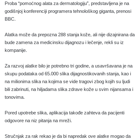
Proba “pomoćnog alata za dermatologiju”, predstavljena je na
godišnjoj konferenciji programera tehnološkog giganta, prenosi
BBC.
Alatka može da prepozna 288 stanja kože, ali nije dizajnirana da
bude zamena za medicinsku dijagnozu i lečenje, rekli su iz
kompanije.
Za razvoj alatke bilo je potrebno tri godine, a usavršavana je na
skupu podataka od 65.000 slika dijagnostikovanih stanja, kao i
na milionima slika na kojima se vide tragovi zbog kojih su ljudi
bili zabrinuti, na hiljadama slika zdrave kože u svim nijansama i
tonovima.
Pored upotrebe slika, aplikacija takođe zahteva da pacijenti
odgovore na niz pitanja na mreži.
Stručnjak za rak rekao je da bi napredak ove alatke mogao da