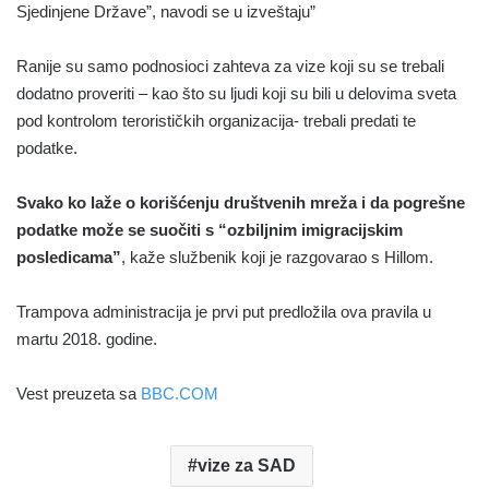
Sjedinjene Države”, navodi se u izveštaju”
Ranije su samo podnosioci zahteva za vize koji su se trebali
dodatno proveriti – kao što su ljudi koji su bili u delovima sveta
pod kontrolom terorističkih organizacija- trebali predati te
podatke.
Svako ko laže o korišćenju društvenih mreža i da pogrešne
podatke može se suočiti s “ozbiljnim imigracijskim
posledicama”
, kaže službenik koji je razgovarao s Hillom.
Trampova administracija je prvi put predložila ova pravila u
martu 2018. godine.
Vest preuzeta sa
BBC.COM
vize za SAD