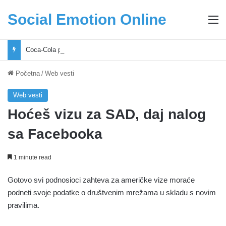
Social Emotion Online
M
Coca-Cola podrška mladima i Excel Grašić osnažuju mlade u regionu
Početna
/
Web vesti
Web vesti
Hoćeš vizu za SAD, daj nalog
sa Facebooka
1 minute read
Gotovo svi podnosioci zahteva za američke vize moraće
podneti svoje podatke o društvenim mrežama u skladu s novim
pravilima.