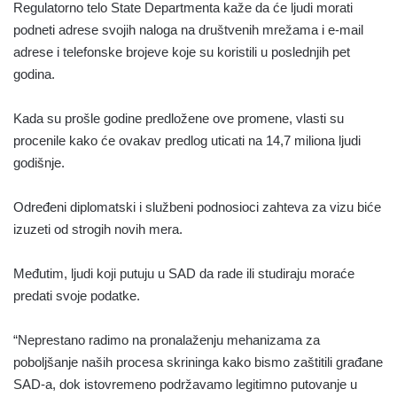
Regulatorno telo State Departmenta kaže da će ljudi morati
podneti adrese svojih naloga na društvenih mrežama i e-mail
adrese i telefonske brojeve koje su koristili u poslednjih pet
godina.
Kada su prošle godine predložene ove promene, vlasti su
procenile kako će ovakav predlog uticati na 14,7 miliona ljudi
godišnje.
Određeni diplomatski i službeni podnosioci zahteva za vizu biće
izuzeti od strogih novih mera.
Međutim, ljudi koji putuju u SAD da rade ili studiraju moraće
predati svoje podatke.
“Neprestano radimo na pronalaženju mehanizama za
poboljšanje naših procesa skrininga kako bismo zaštitili građane
SAD-a, dok istovremeno podržavamo legitimno putovanje u