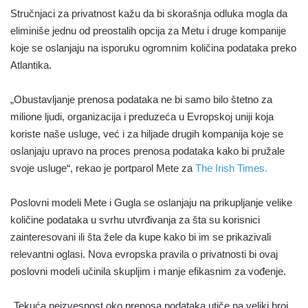
Stručnjaci za privatnost kažu da bi skorašnja odluka mogla da
eliminiše jednu od preostalih opcija za Metu i druge kompanije
koje se oslanjaju na isporuku ogromnim količina podataka preko
Atlantika.
„Obustavljanje prenosa podataka ne bi samo bilo štetno za
milione ljudi, organizacija i preduzeća u Evropskoj uniji koja
koriste naše usluge, već i za hiljade drugih kompanija koje se
oslanjaju upravo na proces prenosa podataka kako bi pružale
svoje usluge“, rekao je portparol Mete za
The Irish Times.
Poslovni modeli Mete i Gugla se oslanjaju na prikupljanje velike
količine podataka u svrhu utvrđivanja za šta su korisnici
zainteresovani ili šta žele da kupe kako bi im se prikazivali
relevantni oglasi. Nova evropska pravila o privatnosti bi ovaj
poslovni modeli učinila skupljim i manje efikasnim za vođenje.
„Tekuća neizvesnost oko prenosa podataka utiče na veliki broj