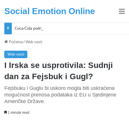
Social Emotion Online
M
Coca-Cola podrška mladima i Excel Grašić osnažuju mlade u regionu
Početna
/
Web vesti
Web vesti
I Irska se usprotivila: Sudnji
dan za Fejsbuk i Gugl?
Fejsbuku i Guglu bi uskoro mogla biti uskraćena
mogućnost prenosa podataka iz EU u Sjedinjene
Američke Države.
1 minute read