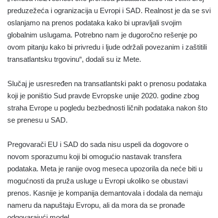
preduzežeća i ogranizacija u Evropi i SAD. Realnost je da se svi
oslanjamo na prenos podataka kako bi upravljali svojim
globalnim uslugama. Potrebno nam je dugoročno rešenje po
ovom pitanju kako bi privredu i ljude održali povezanim i zaštitili
transatlantsku trgovinu“, dodali su iz Mete.
Slučaj je usresređen na transatlantski pakt o prenosu podataka
koji je poništio Sud pravde Evropske unije 2020. godine zbog
straha Evrope u pogledu bezbednosti ličnih podataka nakon što
se prenesu u SAD.
Pregovarači EU i SAD do sada nisu uspeli da dogovore o
novom sporazumu koji bi omogućio nastavak transfera
podataka. Meta je ranije ovog meseca upozorila da neće biti u
mogućnosti da pruža usluge u Evropi ukoliko se obustavi
prenos. Kasnije je kompanija demantovala i dodala da nemaju
nameru da napuštaju Evropu, ali da mora da se pronađe
odgovarajući model.