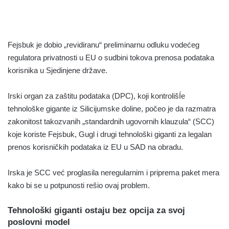
Fejsbuk je dobio „revidiranu“ preliminarnu odluku vodećeg
regulatora privatnosti u EU o sudbini tokova prenosa podataka
korisnika u Sjedinjene države.
Irski organ za zaštitu podataka (DPC), koji kontrolišÍe
tehnološke gigante iz Silicijumske doline, počeo je da razmatra
zakonitost takozvanih „standardnih ugovornih klauzula“ (SCC)
koje koriste Fejsbuk, Gugl i drugi tehnološki giganti za legalan
prenos korisničkih podataka iz EU u SAD na obradu.
Irska je SCC već proglasila neregularnim i priprema paket mera
kako bi se u potpunosti rešio ovaj problem.
Tehnološki giganti ostaju bez opcija za svoj
poslovni model