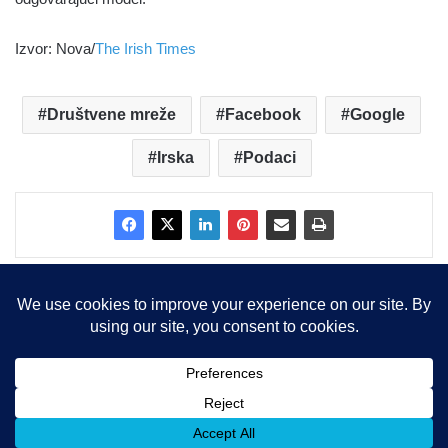
Izvor: Nova/
The Irish Times
Društvene mreže
Facebook
Google
Irska
Podaci
Copyright © 2015-2025, Sva prava zadržana |
LBS Team d.o.o.
Facebook
X
LinkedIn
Instagram
RSS