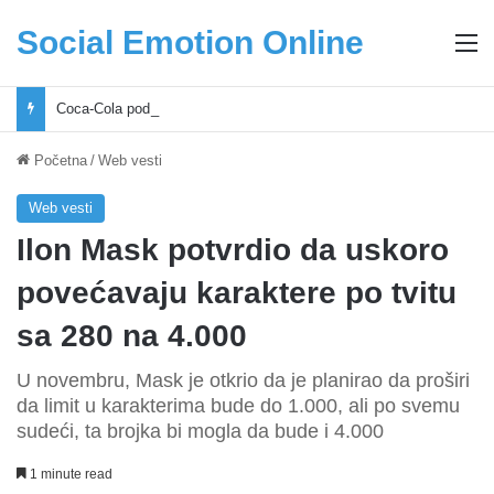
Social Emotion Online
M
Coca-Cola podrška mladima i Excel Grašić osnažuju mlade u regionu
Početna
/
Web vesti
Web vesti
Ilon Mask potvrdio da uskoro
povećavaju karaktere po tvitu
sa 280 na 4.000
U novembru, Mask je otkrio da je planirao da proširi
da limit u karakterima bude do 1.000, ali po svemu
sudeći, ta brojka bi mogla da bude i 4.000
1 minute read