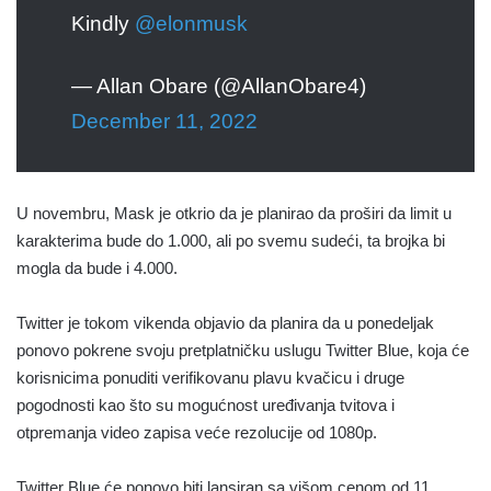
Kindly
@elonmusk
— Allan Obare (@AllanObare4)
December 11, 2022
U novembru, Mask je otkrio da je planirao da proširi da limit u
karakterima bude do 1.000, ali po svemu sudeći, ta brojka bi
mogla da bude i 4.000.
Twitter je tokom vikenda objavio da planira da u ponedeljak
ponovo pokrene svoju pretplatničku uslugu Twitter Blue, koja će
korisnicima ponuditi verifikovanu plavu kvačicu i druge
pogodnosti kao što su mogućnost uređivanja tvitova i
otpremanja video zapisa veće rezolucije od 1080p.
Twitter Blue će ponovo biti lansiran sa višom cenom od 11