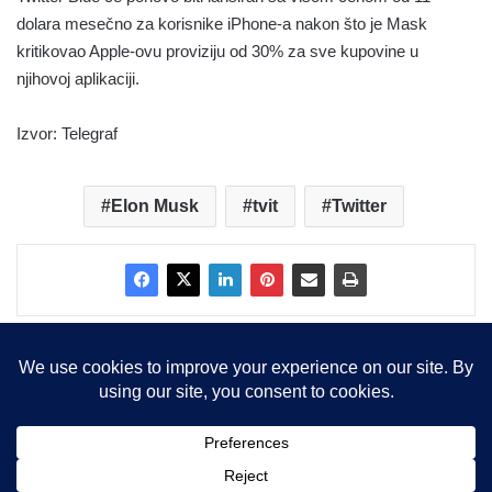
dolara mesečno za korisnike iPhone-a nakon što je Mask
kritikovao Apple-ovu proviziju od 30% za sve kupovine u
njihovoj aplikaciji.
Izvor: Telegraf
Elon Musk
tvit
Twitter
Copyright © 2015-2025, Sva prava zadržana |
LBS Team d.o.o.
Facebook
X
LinkedIn
Instagram
RSS