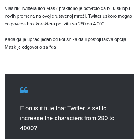
Vlasnik Twittera Ilon Mask praktično je potvrdio da bi, u sklopu
novih promena na ovoj društvenoj mreži, Twitter uskoro mogao
da poveća broj karaktera po tvitu sa 280 na 4.000.
Kada ga je upitao jedan od korisnika da li postoji takva opcija,
Mask je odgovorio sa “da”.
Elon is it true that Twitter is set to
increase the characters from 280 to
4000?