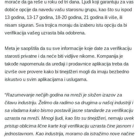
moraće da ga reše u roku od tri dana. Ljudi koji garantuju za vas
dobiće opcije da navedu vašu starosnu grupu, kao što su ispod
13 godina, 13-17 godina, 18-20 godina, 21 godina ili više, ili
nisam siguran. Sva trojica moraju da izaberu istu opciju da bi
verifikacija vašeg uzrasta bila odobrena.
Meta je saopštila da su sve informacije koje date za verifikaciju
starosti privatne i da neće biti vidljive nikome. Kompanija je
takođe napomenula da uređaji i prodavnice aplikacija treba da
izvrše ove provere kako bi tinejdžeri mogli da imaju bezbedno
iskustvo u svim aplikacijama i uslugama.
“
Razumevanje nečijih godina na mreži je složen izazov za
čitavu industriju. Želimo da radimo sa drugima u našoj industriji i
sa vladama kako bismo postavili jasne standarde za verifikaciju
uzrasta na mreži. Mnogi ljudi, kao što su tinejdžeri, nemaju uvek
pristup oblicima lične karte koji verifikaciju uzrasta čine jasnom i
jednostavnom. Kao industrija, moramo da istražimo nove načine