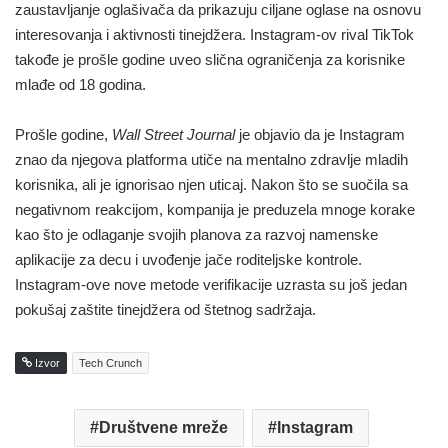
zaustavljanje oglašivača da prikazuju ciljane oglase na osnovu
interesovanja i aktivnosti tinejdžera. Instagram-ov rival TikTok
takođe je prošle godine uveo slična ograničenja za korisnike
mlađe od 18 godina.
Prošle godine,
Wall Street Journal
je objavio da je Instagram
znao da njegova platforma utiče na mentalno zdravlje mladih
korisnika, ali je ignorisao njen uticaj. Nakon što se suočila sa
negativnom reakcijom, kompanija je preduzela mnoge korake
kao što je odlaganje svojih planova za razvoj namenske
aplikacije za decu i uvođenje jače roditeljske kontrole.
Instagram-ove nove metode verifikacije uzrasta su još jedan
pokušaj zaštite tinejdžera od štetnog sadržaja.
Izvor
Tech Crunch
Društvene mreže
Instagram