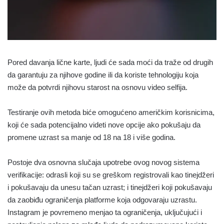
Pored davanja lične karte, ljudi će sada moći da traže od drugih
da garantuju za njihove godine ili da koriste tehnologiju koja
može da potvrdi njihovu starost na osnovu video selfija.
Testiranje ovih metoda biće omogućeno američkim korisnicima,
koji će sada potencijalno videti nove opcije ako pokušaju da
promene uzrast sa manje od 18 na 18 i više godina.
Postoje dva osnovna slučaja upotrebe ovog novog sistema
verifikacije: odrasli koji su se greškom registrovali kao tinejdžeri
i pokušavaju da unesu tačan uzrast; i tinejdžeri koji pokušavaju
da zaobiđu ograničenja platforme koja odgovaraju uzrastu.
Instagram je povremeno menjao ta ograničenja, uključujući i