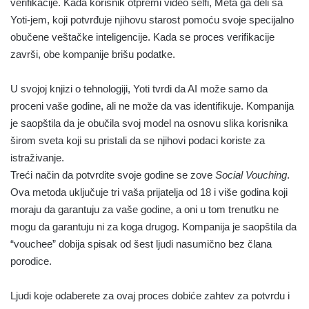
verifikacije. Kada korisnik otpremi video selfi, Meta ga deli sa
Yoti-jem, koji potvrđuje njihovu starost pomoću svoje specijalno
obučene veštačke inteligencije. Kada se proces verifikacije
završi, obe kompanije brišu podatke.
U svojoj knjizi o tehnologiji, Yoti tvrdi da AI može samo da
proceni vaše godine, ali ne može da vas identifikuje. Kompanija
je saopštila da je obučila svoj model na osnovu slika korisnika
širom sveta koji su pristali da se njihovi podaci koriste za
istraživanje.
Treći način da potvrdite svoje godine se zove
Social Vouching
.
Ova metoda uključuje tri vaša prijatelja od 18 i više godina koji
moraju da garantuju za vaše godine, a oni u tom trenutku ne
mogu da garantuju ni za koga drugog. Kompanija je saopštila da
“vouchee” dobija spisak od šest ljudi nasumično bez člana
porodice.
Ljudi koje odaberete za ovaj proces dobiće zahtev za potvrdu i