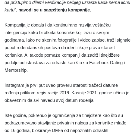
da pristupimo dilemi verifikacije nečijeg uzrasta kada nema ličnu
kartu
“,
navodi se u saopštenju kompanije.
Kompanija je dodala i da kontinuirano razvija veštačku
inteligenciju kako bi otkrila korisnike koji lažu o svojim
godinama. Iako ne skenira fotografije i video zapise, traži signale
poput rođendanskih postova da identifikuje pravu starost
korisnika. AI takođe pomaže kompaniji da zadrži tinejdžere
podalje od iskustava za odrasle kao što su Facebook Dating i
Mentorship.
Instagram je prvi put uveo proveru starosti tražeći datume
rođenja prilikom registracije 2019. Kasnije 2021. godine učinio je
obaveznim da svi navedu svoj datum rođenja.
Iste godine, pokrenuo je ograničenja za tinejdžere kao što su
podrazumevano stavljanje privatnih naloga za korisnike mlađe
od 16 godina, blokiranje DM-a od nepoznatih odraslih i