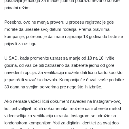
postavljanje naloga za mlađe ljude da podrazumevano koriste
privatni režim.
Posebno, ovo ne menja proveru u procesu registracije gde
morate da unesete svoj datum rođenja. Prema pravilima
kompanije, potrebno je da imate najmanje 13 godina da biste se
prijavili za uslugu.
U SAD, kada promenite uzrast sa manje od 18 na 18 i više
godina, od vas će biti zatraženo da izaberete jednu od gore
navedenih opcija. Za verifikaciju možete dati ličnu kartu kao što
je pasoš ili vozačka dozvola. Kompanija će čuvati vaše podatke
30 dana na svojim serverima pre nego što ih izbriše.
Ako nemate važeći lični dokument naveden na Instagram-ovoj
listi prihvatljivih ličnih dokumenata, možete da izaberete metod
video selfija za verifikaciju uzrasta. Instagram se udružio sa
londonskom kompanijom Yoti za digitalni identitet za ovaj deo