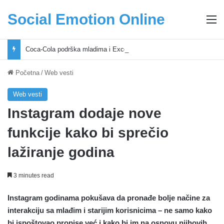
Social Emotion Online
M
Coca-Cola podrška mladima i Excel Grašić osnažuju mlade u regionu
Početna
/
Web vesti
Web vesti
Instagram dodaje nove
funkcije kako bi sprečio
lažiranje godina
3 minutes read
Instagram godinama pokušava da pronađe bolje načine za
interakciju sa mlađim i starijim korisnicima – ne samo kako
bi ispoštovao propise već i kako bi im na osnovu njihovih