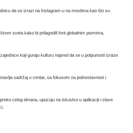
ednicu da se izrazi na Instagram-u na mestima kao što su
širom sveta kako bi prilagodili font globalnim pismima,
zajednice koji guraju kulturu napred da se u potpunosti izraze
 stavlja sadržaj u centar, sa fokusom na jednostavnost i
preko celog ekrana, upućuju na iskustvo u aplikaciji i slave
i.