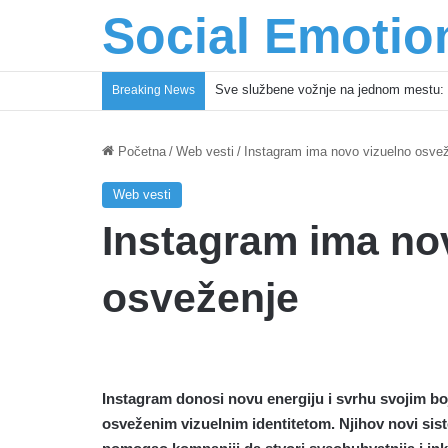
Social Emotio
Coca-Cola podrška mladima i Excel Gra
Breaking News
Početna
/
Web vesti
/
Instagram ima novo vizuelno osve
Web vesti
Instagram ima no
osveženje
Instagram donosi novu energiju i svrhu svojim bo
osveženim vizuelnim identitetom. Njihov novi siste