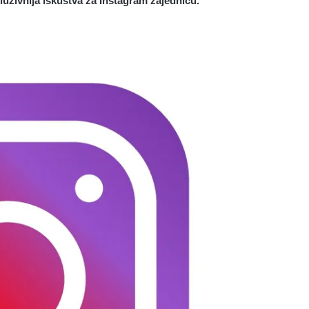
uzivnija iskustva za Instagram zajednicu.