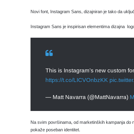
Novi font, Instagram Sans, dizajniran je tako da uključ
Instagram Sans je inspirisan elementima dizajna log
This is Instagram’s new custom fo
https://t.co/LICVOnbzKK
pic.twitt
— Matt Navarra (@MattNavarra)
M
Na svim površinama, od marketinških kampanja do n
pokaže poseban identitet.