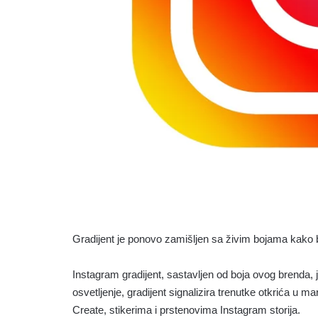
Gradijent je ponovo zamišljen sa živim bojama kako bi iz
Instagram gradijent, sastavljen od boja ovog brenda
osvetljenje, gradijent signalizira trenutke otkrića u ma
Create, stikerima i prstenovima Instagram storija.