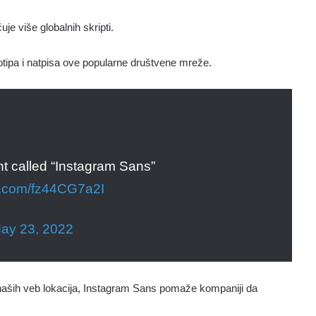
uje više globalnih skripti.
otipa i natpisa ove popularne društvene mreže.
nt called “Instagram Sans”
er.com/fz44CG7a2I
ay 23, 2022
aših veb lokacija, Instagram Sans pomaže kompaniji da