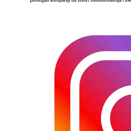
pomogao kompaniji da stvori sveobuhvatnija i inkl