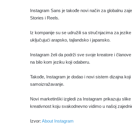
Instagram Sans je takođe novi način za globalnu zaj
Stories i Reels.
Iz kompanije su se udružili sa stručnjacima za jezike 
uključujući arapsko, tajlandsko i japansko.
Instagram želi da podrži sve svoje kreatore i članove 
na bilo kom jeziku koji odaberu.
Takođe, Instagram je dodao i novi sistem dizajna koji
samoizražavanje.
Novi marketinški izgledi za Instagram prikazuju slike 
kreativnost koju svakodnevno vidimo u našoj zajednic
Izvor:
About Instagram