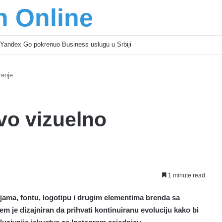
n Online
šić osnažuju mlade u regionu
ženje
vo vizuelno
1 minute read
jama, fontu, logotipu i drugim elementima brenda sa
m je dizajniran da prihvati kontinuiranu evoluciju kako bi