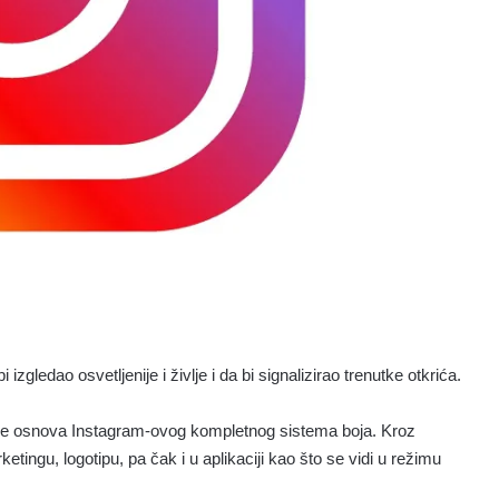
gledao osvetljenije i življe i da bi signalizirao trenutke otkrića.
, je osnova Instagram-ovog kompletnog sistema boja. Kroz
rketingu, logotipu, pa čak i u aplikaciji kao što se vidi u režimu