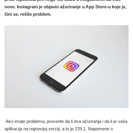
nove. Instagram je objavio ažuriranje u App Store-u koje je,
čini se, rešilo problem.
Ako imate problema, proverite da li ima ažuriranja i da li je vaša
aplikacija na najnovijoj verziji, a to je 239.1. Napomene o