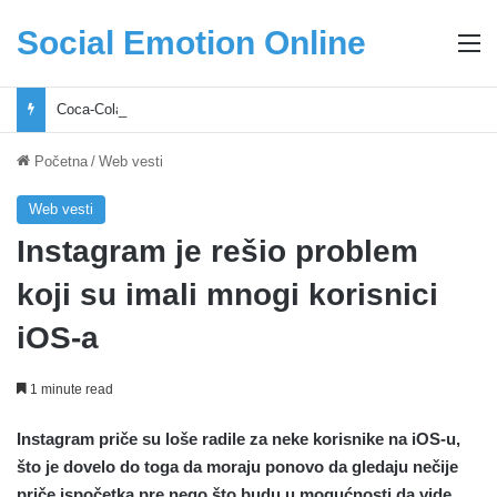
Social Emotion Online
M
Coca-Cola podrška mladima i Excel Grašić osnažuju mlade u regionu
Početna
/
Web vesti
Web vesti
Instagram je rešio problem
koji su imali mnogi korisnici
iOS-a
1 minute read
Instagram priče su loše radile za neke korisnike na iOS-u,
što je dovelo do toga da moraju ponovo da gledaju nečije
priče ispočetka pre nego što budu u mogućnosti da vide