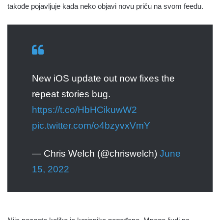
takođe pojavljuje kada neko objavi novu priču na svom feedu.
New iOS update out now fixes the
repeat stories bug.
https://t.co/HbHCikuwW2
pic.twitter.com/o4bzyvxVmY
— Chris Welch (@chriswelch)
June
15, 2022