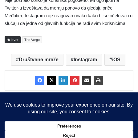
Nije poznato koliko je korisnika pogođeno. Mnogo ljudi na
Twitter-u izveštava da moraju ponovo da gledaju priče.
Međutim, Instagram nije reagovao onako kako bi se očekivalo u
slučaju da jedna od glavnih funkcija ne radi svim korisnicima.
Izvor
The Verge
Društvene mreže
Instagram
iOS
Copyright © 2015-2025, Sva prava zadržana |
LBS Team d.o.o.
Facebook
X
LinkedIn
Instagram
RSS