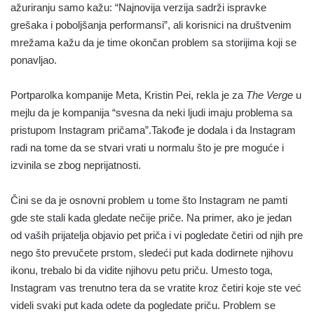
ažuriranju samo kažu: “Najnovija verzija sadrži ispravke
grešaka i poboljšanja performansi”, ali korisnici na društvenim
mrežama kažu da je time okončan problem sa storijima koji se
ponavljao.
Portparolka kompanije Meta, Kristin Pei, rekla je za
The Verge
u
mejlu da je kompanija “svesna da neki ljudi imaju problema sa
pristupom Instagram pričama”.Takođe je dodala i da Instagram
radi na tome da se stvari vrati u normalu što je pre moguće i
izvinila se zbog neprijatnosti.
Čini se da je osnovni problem u tome što Instagram ne pamti
gde ste stali kada gledate nečije priče. Na primer, ako je jedan
od vaših prijatelja objavio pet priča i vi pogledate četiri od njih pre
nego što prevučete prstom, sledeći put kada dodirnete njihovu
ikonu, trebalo bi da vidite njihovu petu priču. Umesto toga,
Instagram vas trenutno tera da se vratite kroz četiri koje ste već
videli svaki put kada odete da pogledate priču. Problem se