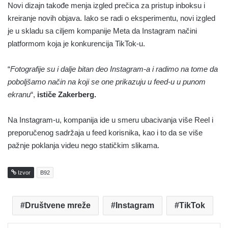
Novi dizajn takođe menja izgled prečica za pristup inboksu i
kreiranje novih objava. Iako se radi o eksperimentu, novi izgled
je u skladu sa ciljem kompanije Meta da Instagram načini
platformom koja je konkurencija TikTok-u.
“
Fotografije su i dalje bitan deo Instagram-a i radimo na tome da
poboljšamo način na koji se one prikazuju u feed-u u punom
ekranu
“,
ističe Zakerberg.
Na Instagram-u, kompanija ide u smeru ubacivanja više Reel i
preporučenog sadržaja u feed korisnika, kao i to da se više
pažnje poklanja videu nego statičkim slikama.
Izvor
B92
Društvene mreže
Instagram
TikTok