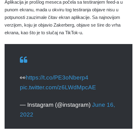
Aplikacija je prošlog meseca počela sa testiranjem feed-a u
punom ekranu, mada u okviru tog testiranja objave nisu u
potpunosti zauzimale čitav ekran aplikacije. Sa najnovijom
verzijom, koju je objavio Zakerberg, objave se šire do vrha
ekrana, kao što je to slučaj na TikTok-u.
👀
https://t.co/PE3oNberp4
pic.twitter.com/z6LWdMpcAE
— Instagram (@instagram)
June 16,
2022