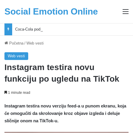
Social Emotion Online
M
Coca-Cola podrška mladima i Excel Grašić osnažuju mlade u regionu
Početna
/
Web vesti
Web vesti
Instagram testira novu
funkciju po ugledu na TikTok
1 minute read
Instagram testira novu verziju feed-a u punom ekranu, koja
će omogućiti da skrolovanje kroz objave izgleda i deluje
sličnije onom na TikTok-u.