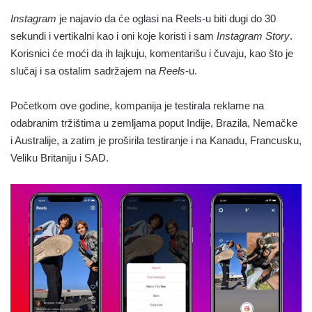
Instagram
je najavio da će oglasi na Reels-u biti dugi do 30
sekundi i vertikalni kao i oni koje koristi i sam
Instagram Story
.
Korisnici će moći da ih lajkuju, komentarišu i čuvaju, kao što je
slučaj i sa ostalim sadržajem na
Reels
-u.
Početkom ove godine, kompanija je testirala reklame na
odabranim tržištima u zemljama poput Indije, Brazila, Nemačke
i Australije, a zatim je proširila testiranje i na Kanadu, Francusku,
Veliku Britaniju i SAD.