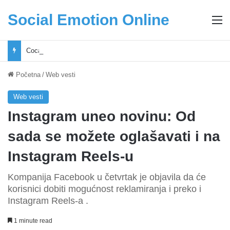
Social Emotion Online
M
Coca-Cola podrška mladima i Excel Grašić osnažuju mlade u regionu
Početna
/
Web vesti
Web vesti
Instagram uneo novinu: Od
sada se možete oglašavati i na
Instagram Reels-u
Kompanija Facebook u četvrtak je objavila da će
korisnici dobiti mogućnost reklamiranja i preko i
Instagram Reels-a .
1 minute read