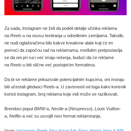
Za sada,
Instagram
ne želi da podeli detalje učinka reklama
na
Reels-u
na osovu testiranja u određenim zemljama. Takođe,
ne nudi oglašivačima bilo kakve kreativne alate koji će im
pomoći da započnu rad na reklamama, međutim pretpostavlja
se da oni pri ruci već imaju rešenja, budući da će reklame
na
Reels-
u biti slične već postojećim formatima.
Da bi se reklame prikazivale potencijalnim kupcima, oni moraju
biti učestali gledaoci Reels-a. U zavisnosti od toga kako korisnik
koristi instagram, broj reklama koje vidi može se razlikovati.
Brendovi poput
BMW
-a,
Nestle
-a (
Nespresso
),
Louis Vuitton
-
a,
Netflix
-a već su usvojili novi format reklamiranja.
Izvor:
Instagram Reels Also Have Ads Now: Here’s How It Will