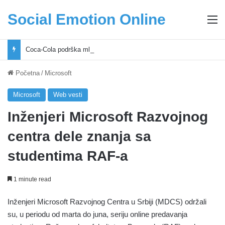
Social Emotion Online
M
Coca-Cola podrška mladima i Excel Grašić osnažuju mlade u regionu
Početna
/
Microsoft
Microsoft
Web vesti
Inženjeri Microsoft Razvojnog
centra dele znanja sa
studentima RAF-a
1 minute read
Inženjeri Microsoft Razvojnog Centra u Srbiji (MDCS) održali
su, u periodu od marta do juna, seriju online predavanja