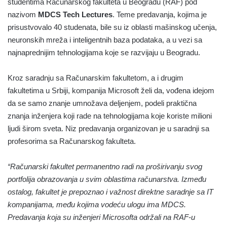
studentima Računarskog fakulteta u Beogradu (RAF) pod
nazivom
MDCS Tech Lectures
. Teme predavanja, kojima je
prisustvovalo 40 studenata, bile su iz oblasti mašinskog učenja,
neuronskih mreža i inteligentnih baza podataka, a u vezi sa
najnaprednijim tehnologijama koje se razvijaju u Beogradu.
Kroz saradnju sa Računarskim fakultetom, a i drugim
fakultetima u Srbiji, kompanija Microsoft želi da, vođena idejom
da se samo znanje umnožava deljenjem, podeli praktična
znanja inženjera koji rade na tehnologijama koje koriste milioni
ljudi širom sveta. Niz predavanja organizovan je u saradnji sa
profesorima sa Računarskog fakulteta.
“Računarski fakultet permanentno radi na proširivanju svog
portfolija obrazovanja u svim oblastima računarstva. Između
ostalog, fakultet je prepoznao i važnost direktne saradnje sa IT
kompanijama, među kojima vodeću ulogu ima MDCS.
Predavanja koja su inženjeri Microsofta održali na RAF-u