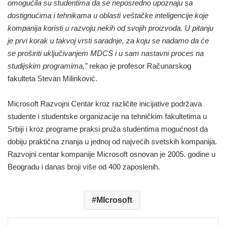
omogućila su studentima da se neposredno upoznaju sa
dostignućima i tehnikama u oblasti veštačke inteligencije koje
kompanija koristi u razvoju nekih od svojih proizvoda. U pitanju
je prvi korak u takvoj vrsti saradnje, za koju se nadamo da će
se proširiti uključivanjem MDCS i u sam nastavni proces na
studijskim programima,”
rekao je profesor Računarskog
fakulteta Stevan Milinković.
Microsoft Razvojni Centar kroz različite inicijative podržava
studente i studentske organizacije na tehničkim fakultetima u
Srbiji i kroz programe praksi pruža studentima mogućnost da
dobiju praktična znanja u jednoj od najvećih svetskih kompanija.
Razvojni centar kompanije Microsoft osnovan je 2005. godine u
Beogradu i danas broji više od 400 zaposlenih.
MIcrosoft