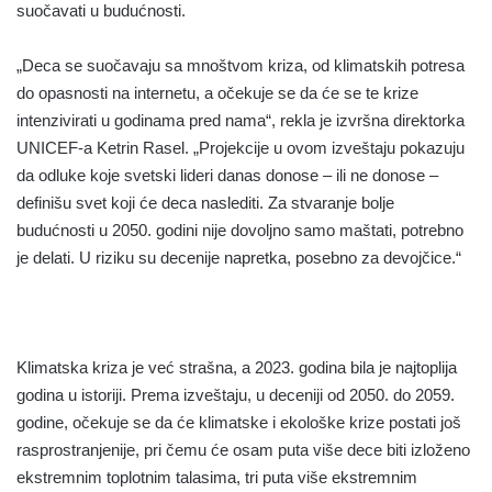
suočavati u budućnosti.
„Deca se suočavaju sa mnoštvom kriza, od klimatskih potresa
do opasnosti na internetu, a očekuje se da će se te krize
intenzivirati u godinama pred nama“, rekla je izvršna direktorka
UNICEF-a Ketrin Rasel. „Projekcije u ovom izveštaju pokazuju
da odluke koje svetski lideri danas donose – ili ne donose –
definišu svet koji će deca naslediti. Za stvaranje bolje
budućnosti u 2050. godini nije dovoljno samo maštati, potrebno
je delati. U riziku su decenije napretka, posebno za devojčice.“
Klimatska kriza je već strašna, a 2023. godina bila je najtoplija
godina u istoriji. Prema izveštaju, u deceniji od 2050. do 2059.
godine, očekuje se da će klimatske i ekološke krize postati još
rasprostranjenije, pri čemu će osam puta više dece biti izloženo
ekstremnim toplotnim talasima, tri puta više ekstremnim