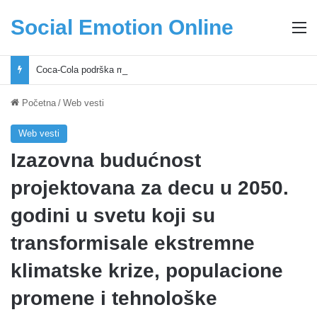
Social Emotion Online
M
Coca-Cola podrška mladima i Excel Grašić osnažuju mlade u regionu
Početna
/
Web vesti
Web vesti
Izazovna budućnost
projektovana za decu u 2050.
godini u svetu koji su
transformisale ekstremne
klimatske krize, populacione
promene i tehnološke