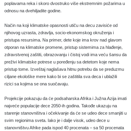
poplavama reka i skoro dvostruko više ekstremnim požarima u
odnosu na dvehiljadite godine.
Način na koji klimatske opasnosti utiču na decu zavisiće od
njihovog uzrasta, zdravlja, socio-ekonomskog okruženja i
pristupa resursima. Na primer, dete koje ima krov nad glavom
otporan na klimatske promene, pristup sistemima za hlađenje,
zdravstvenoj zaštiti, obrazovanju i čistoj vodi ima veću šansu da
preživi klimatske potrese u poređenju sa detetom koje nema
pristup tome. Izveštaj naglašava hitnu potrebu da se preduzmu
ciljane ekološke mere kako bi se zaštitila sva deca i ublažili
rizici sa kojima se ona suočavaju.
Projekcije pokazuju da će podsaharska Afrika i Južna Azija imati
najveće populacije dece 2050-ih godina. Takođe ukazuju na
starenje stanovništva i očekivanje da će se udeo dece smanjiti u
svim regionima sveta. Iako je i dalje visok, udeo dece u
stanovništvu Afrike pada ispod 40 procenata – sa 50 procenata