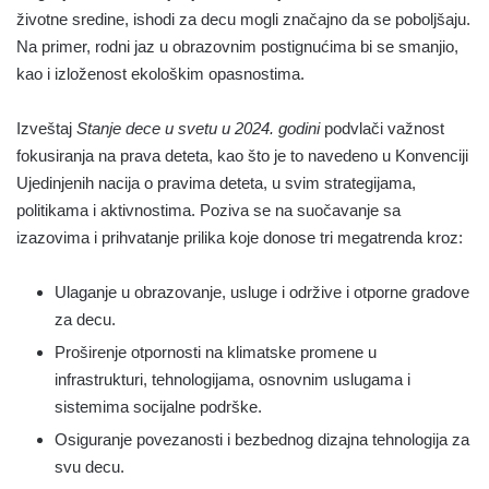
životne sredine, ishodi za decu mogli značajno da se poboljšaju.
Na primer, rodni jaz u obrazovnim postignućima bi se smanjio,
kao i izloženost ekološkim opasnostima.
Izveštaj
Stanje dece u svetu u 2024. godini
podvlači važnost
fokusiranja na prava deteta, kao što je to navedeno u Konvenciji
Ujedinjenih nacija o pravima deteta, u svim strategijama,
politikama i aktivnostima. Poziva se na suočavanje sa
izazovima i prihvatanje prilika koje donose tri megatrenda kroz:
Ulaganje u obrazovanje, usluge i održive i otporne gradove
za decu.
Proširenje otpornosti na klimatske promene u
infrastrukturi, tehnologijama, osnovnim uslugama i
sistemima socijalne podrške.
Osiguranje povezanosti i bezbednog dizajna tehnologija za
svu decu.