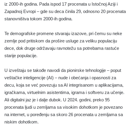
iz 2000-ih godina. Pada ispod 17 procenata u Istočnoj Aziji i
Zapadnoj Evropi – gde su deca činila 29, odnosno 20 procenata
stanovništva tokom 2000-ih godina.
Te demografske promene stvaraju izazove, pri čemu su neke
zemlje pod pritiskom da prošire usluge za veliku populaciju
dece, dok druge održavaju ravnotežu sa potrebama rastuće
starije populacije.
U izveštaju se takođe navodi da pionirske tehnologije – poput
veštačke inteligencije (AI) – nude i obećanja i opasnosti za
decu, koja se već povezuju sa AI integrisanom u aplikacijama,
igračkama, virtuelnim asistentima, igrama i softveru za učenje.
Ali digitalni jaz je i dalje dubok. U 2024. godini, preko 95
procenata ljudi u zemljama sa visokim dohotkom je povezano
na internet, u poređenju sa skoro 26 procenata u zemljama sa
niskim dohotkom.