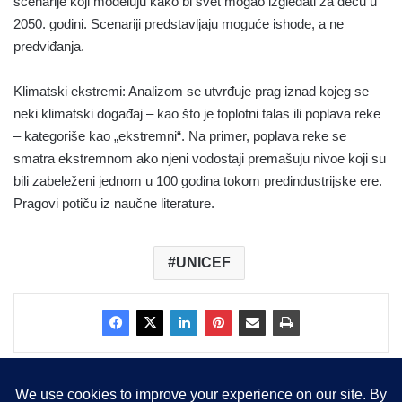
scenarije koji modeluju kako bi svet mogao izgledati za decu u
2050. godini. Scenariji predstavljaju moguće ishode, a ne
predviđanja.
Klimatski ekstremi: Analizom se utvrđuje prag iznad kojeg se
neki klimatski događaj – kao što je toplotni talas ili poplava reke
– kategoriše kao „ekstremni“. Na primer, poplava reke se
smatra ekstremnom ako njeni vodostaji premašuju nivoe koji su
bili zabeleženi jednom u 100 godina tokom predindustrijske ere.
Pragovi potiču iz naučne literature.
UNICEF