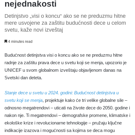
nejednakosti
Detinjstvo „visi o koncu“ ako se ne preduzmu hitne
mere usvojene za zaštitu budućnosti dece u celom
svetu, kaže novi izveštaj
4 minutes read
Budućnost detinjstva visi o koncu ako se ne preduzmu hitne
radnje za zaštitu prava dece u svetu koji se menja, upozorio je
UNICEF u svom globalnom izveštaju objavljenom danas na
Svetski dan deteta.
Stanje dece u svetu u 2024. godini:
Budućnost detinjstva u
svetu koji se menja
, projektuje kako će tri velike globalne sile –
odnosno megatrendovi – uticati na živote dece do 2050. godine i
nakon nje. Ti megatrendovi – demografske promene, klimatske i
ekološke krize i revolucionarne tehnologije – pružaju ključne
indikacije izazova i mogućnosti sa kojima se deca mogu