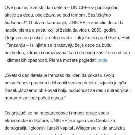
Ove godine, Svetski dan deteta – UNICEF-ov godišnji dan
akcije za decu, obeležava se pod temom
„Saslušajmo
budućnost“
. U okviru kampanje, UNICEF je zamolio decu da
napišu pisma o svetu koji bi želela da vide u 2050. godini.
Odgovori su pristigli iz celog sveta – uključujući grad Gazu, Haiti
i Tanzaniju – i u njima se izražavaju želje dece da budu
bezbedna, zdrava i obrazovana, kao i da budu zaštićena od rata
i klimatskih opasnosti. Pisma možete pogledati
ovde
.
„Svetski dan deteta je trenutak da lideri da pokažu svoju
posvećenost pravima i dobrobiti svakog deteta“, izjavila je gđa
Rasel. „Možemo oblikovati bolju budućnost za decu sutrašnjice i
moramo sa time početi danas.“
Oslanjajući se na megatrendove i mnoge druge socio-
ekonomske indikatore, UNICEF je angažovao Centar za
demografiju i globalni ljudski kapital „Wittgenstein“ da analizira