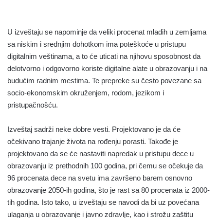
U izveštaju se napominje da veliki procenat mladih u zemljama
sa niskim i srednjim dohotkom ima poteškoće u pristupu
digitalnim veštinama, a to će uticati na njihovu sposobnost da
delotvorno i odgovorno koriste digitalne alate u obrazovanju i na
budućim radnim mestima. Te prepreke su često povezane sa
socio-ekonomskim okruženjem, rodom, jezikom i
pristupačnošću.
Izveštaj sadrži neke dobre vesti. Projektovano je da će
očekivano trajanje života na rođenju porasti. Takođe je
projektovano da se će nastaviti napredak u pristupu dece u
obrazovanju iz prethodnih 100 godina, pri čemu se očekuje da
96 procenata dece na svetu ima završeno barem osnovno
obrazovanje 2050-ih godina, što je rast sa 80 procenata iz 2000-
tih godina. Isto tako, u izveštaju se navodi da bi uz povećana
ulaganja u obrazovanje i javno zdravlje, kao i strožu zaštitu