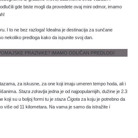
 odlučili gde biste mogli da provedete ovaj mini odmor, imamo
ah!
oru. I to ne bez razloga! Idealna je destinacija za sunčane
o nekoliko predloga kako da ispunite svoj dan.
azama, za iskusne, za one koji imaju umeren tempo hoda, ali i
ališanima.
Staza zdravlja
jedna je od najpopularnijih, dužine je 2.3
koji su u boljoj formi tu je
staza Čigota
za koju je potrebno da
što više od 11 kilometara. Na vama je samo da istražite i