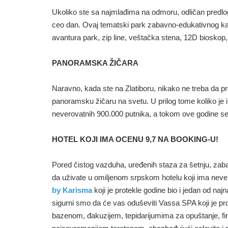
Ukoliko ste sa najmlađima na odmoru, odličan predlog
ceo dan. Ovaj tematski park zabavno-edukativnog kar
avantura park, zip line, veštačka stena, 12D bioskop, a
PANORAMSKA ŽIČARA
Naravno, kada ste na Zlatiboru, nikako ne treba da pr
panoramsku žičaru na svetu. U prilog tome koliko je 
neverovatnih 900.000 putnika, a tokom ove godine se o
HOTEL KOJI IMA OCENU 9,7 NA BOOKING-U!
Pored čistog vazduha, uređenih staza za šetnju, zabavn
da uživate u omiljenom srpskom hotelu koji ima neve
by Karisma
koji je protekle godine bio i jedan od naj
sigurni smo da će vas oduševiti Vassa SPA koji je p
bazenom, đakuzijem, tepidarijumima za opuštanje, fin