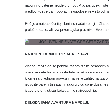
napunimo baterije negde u prirodi. Ako još uvek niste
predlog koji će vam popraviti raspoloženje – i to odm
Reč je o najposećenijoj planini u našoj zemlji – Zlatib
prolećne dane, ali i za prvomajske praznike. Evo sam
NAJPOPULARNIJE PEŠAČKE STAZE
Zlatibor može da se pohvali raznovrsnim pešačkim st
one koje ćete lako da savladate ukoliko šetate sa m
kilometra u jednom pravcu i manje je zahtevna. Za one 
izdvojite barem tri sata, imajući u vidu da je duža ne
izaberete onu stazu koja vam je najpogodnija.
CELODNEVNA AVANTURA NAPOLJU