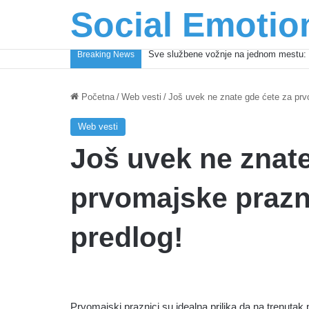
Social Emotio
Sve službene vožnje na jednom mestu: 
Breaking News
Početna
/
Web vesti
/
Još uvek ne znate gde ćete za prv
Web vesti
Još uvek ne znate
prvomajske prazn
predlog!
Prvomajski praznici su idealna prilika da na trenut