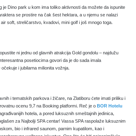
 je Dino park u kom ima toliko aktivnosti da možete da ispunite
aktera se prostire na čak šest hektara, a u njemu se nalazi
ir soft, streličarstvo, kvadovi, mini golf i još mnogo toga.
opustite ni jednu od glavnih atrakcija Gold gondolu – najdužu
interesantna posetiocima govori da je do sada imala
čekuje i jubilarna milionita vožnja.
ih i tematskih parkova i žičare, na Zlatiboru ćete imati priliku i
rovatnu ocenu 9,7 na Booking platformi. Reč je o
BOR Hotelu
nagrađivanijih hotela, a pored luksuznih smeštajnih jedinica,
roglašen za Najbolji SPA centar! Vassa SPA raspolaže luksuznim
skom, bio i infrared saunom, parnim kupatilom, kao i