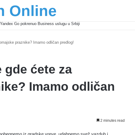
n Online
Yandex Go pokrenuo Business uslugu u Srbiji
omajske praznike? Imamo odličan predlog!
 gde ćete za
ike? Imamo odličan
2 minutes read
ak pobegnemo iz gradske vreve, udahnemo svež vazduh i