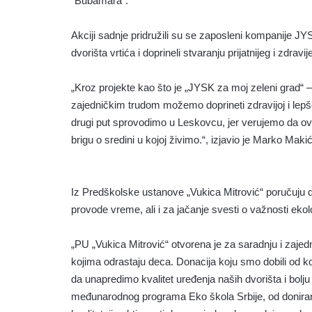
“Bubamara”.
Akciji sadnje pridružili su se zaposleni kompanije JYS
dvorišta vrtića i doprineli stvaranju prijatnijeg i zdrav
„Kroz projekte kao što je „JYSK za moj zeleni grad“ – de
zajedničkim trudom možemo doprineti zdravijoj i lep
drugi put sprovodimo u Leskovcu, jer verujemo da ova
brigu o sredini u kojoj živimo.“, izjavio je Marko M
Iz Predškolske ustanove „Vukica Mitrović“ poručuju 
provode vreme, ali i za jačanje svesti o važnosti ekolo
„PU „Vukica Mitrović“ otvorena je za saradnju i zajedni
kojima odrastaju deca. Donacija koju smo dobili od
da unapredimo kvalitet uređenja naših dvorišta i bolju
međunarodnog programa Eko škola Srbije, od doniranih