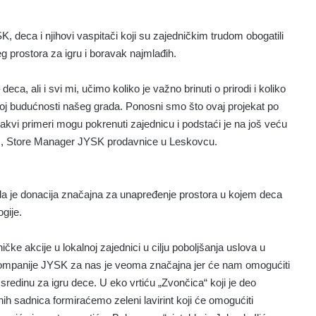
K, deca i njihovi vaspitači koji su zajedničkim trudom obogatili
ijeg prostora za igru i boravak najmlađih.
ca, ali i svi mi, učimo koliko je važno brinuti o prirodi i koliko
šoj budućnosti našeg grada. Ponosni smo što ovaj projekat po
kvi primeri mogu pokrenuti zajednicu i podstaći je na još veću
akić, Store Manager JYSK prodavnice u Leskovcu.
da je donacija značajna za unapređenje prostora u kojem deca
gije.
čke akcije u lokalnoj zajednici u cilju poboljšanja uslova u
 kompanije JYSK za nas je veoma značajna jer će nam omogućiti
 sredinu za igru dece. U eko vrtiću „Zvončica“ koji je deo
 sadnica formiraćemo zeleni lavirint koji će omogućiti