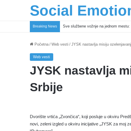
Social Emotio
Sve službene vožnje na jednom mestu: 
Breaking News
Početna
/
Web vesti
/
JYSK nastavlja misiju ozelenjavanj
Web vesti
JYSK nastavlja mi
Srbije
Dvorište vrtića „Zvončica“, koji posluje u okviru Pre
novi, zeleni izgled u okviru inicijative „JYSK za moj z