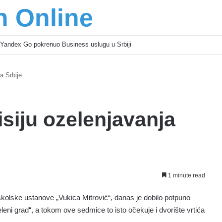
n Online
Yandex Go pokrenuo Business uslugu u Srbiji
a Srbije
siju ozelenjavanja
1 minute read
dškolske ustanove „Vukica Mitrović“, danas je dobilo potpuno
eleni grad“, a tokom ove sedmice to isto očekuje i dvorište vrtića