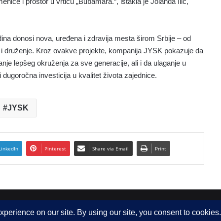
eniće i prostor u vrtiću „Bubamara.“, istakla je Jolanda Ilić,
dina donosi nova, uređena i zdravija mesta širom Srbije – od
ju i druženje. Kroz ovakve projekte, kompanija JYSK pokazuje da
e lepšeg okruženja za sve generacije, ali i da ulaganje u
 dugoročna investicija u kvalitet života zajednice.
JYSK
LinkedIn
Pinterest
Share via Email
Print
 d.o.o.