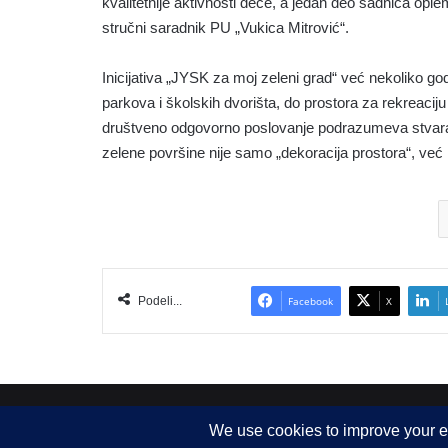
kvalitetnije aktivnosti dece, a jedan deo sadnica oplem
stručni saradnik PU „Vukica Mitrović“.
Inicijativa „JYSK za moj zeleni grad“ već nekoliko go
parkova i školskih dvorišta, do prostora za rekreaci
društveno odgovorno poslovanje podrazumeva stvaranj
zelene površine nije samo „dekoracija prostora“, već i
Podeli...
Facebook
X
Copyright © 2015-2025, Sva prava zadržana |
LBS Team