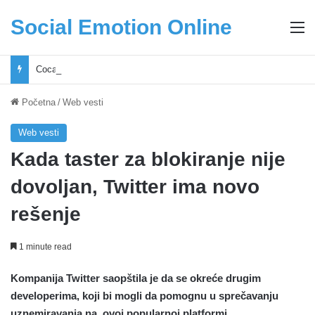
Social Emotion Online
M
Coca-Cola podrška mladima i Excel Grašić osnažuju mlade u regionu
Početna
/
Web vesti
Web vesti
Kada taster za blokiranje nije
dovoljan, Twitter ima novo
rešenje
1 minute read
Kompanija Twitter saopštila je da se okreće drugim
developerima, koji bi mogli da pomognu u sprečavanju
uznemiravanja na ovoj popularnoj platformi.