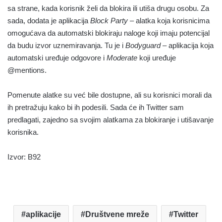
sa strane, kada korisnik želi da blokira ili utiša drugu osobu. Za
sada, dodata je aplikacija
Block Party
– alatka koja korisnicima
omogućava da automatski blokiraju naloge koji imaju potencijal
da budu izvor uznemiravanja. Tu je i
Bodyguard
– aplikacija koja
automatski uređuje odgovore i
Moderate
koji uređuje
@mentions.
Pomenute alatke su već bile dostupne, ali su korisnici morali da
ih pretražuju kako bi ih podesili. Sada će ih Twitter sam
predlagati, zajedno sa svojim alatkama za blokiranje i utišavanje
korisnika.
Izvor: B92
aplikacije
Društvene mreže
Twitter