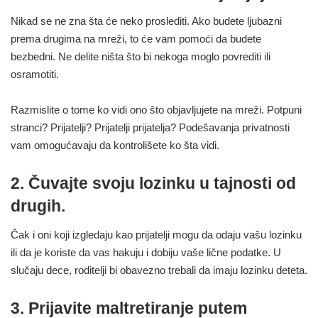
Nikad se ne zna šta će neko proslediti. Ako budete ljubazni
prema drugima na mreži, to će vam pomoći da budete
bezbedni. Ne delite ništa što bi nekoga moglo povrediti ili
osramotiti.
Razmislite o tome ko vidi ono što objavljujete na mreži. Potpuni
stranci? Prijatelji? Prijatelji prijatelja? Podešavanja privatnosti
vam omogućavaju da kontrolišete ko šta vidi.
2. Čuvajte svoju lozinku u tajnosti od
drugih.
Čak i oni koji izgledaju kao prijatelji mogu da odaju vašu lozinku
ili da je koriste da vas hakuju i dobiju vaše lične podatke. U
slučaju dece, roditelji bi obavezno trebali da imaju lozinku deteta.
3. Prijavite maltretiranje putem