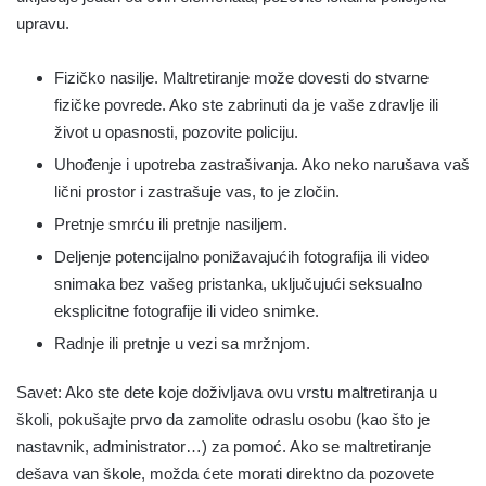
upravu.
Fizičko nasilje. Maltretiranje može dovesti do stvarne
fizičke povrede. Ako ste zabrinuti da je vaše zdravlje ili
život u opasnosti, pozovite policiju.
Uhođenje i upotreba zastrašivanja. Ako neko narušava vaš
lični prostor i zastrašuje vas, to je zločin.
Pretnje smrću ili pretnje nasiljem.
Deljenje potencijalno ponižavajućih fotografija ili video
snimaka bez vašeg pristanka, uključujući seksualno
eksplicitne fotografije ili video snimke.
Radnje ili pretnje u vezi sa mržnjom.
Savet: Ako ste dete koje doživljava ovu vrstu maltretiranja u
školi, pokušajte prvo da zamolite odraslu osobu (kao što je
nastavnik, administrator…) za pomoć. Ako se maltretiranje
dešava van škole, možda ćete morati direktno da pozovete