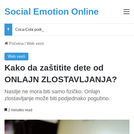
Social Emotion Online
M
Coca-Cola podrška mladima i Excel Grašić osnažuju mlade u regionu
Početna
/
Web vesti
Web vesti
Kako da zaštitite dete od
ONLAJN ZLOSTAVLJANJA?
Nasilje ne mora biti samo fizičko. Onlajn
zlostavljanje može biti podjednako pogubno.
2 minutes read