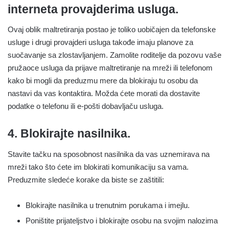
interneta provajderima usluga.
Ovaj oblik maltretiranja postao je toliko uobičajen da telefonske
usluge i drugi provajderi usluga takođe imaju planove za
suočavanje sa zlostavljanjem. Zamolite roditelje da pozovu vaše
pružaoce usluga da prijave maltretiranje na mreži ili telefonom
kako bi mogli da preduzmu mere da blokiraju tu osobu da
nastavi da vas kontaktira. Možda ćete morati da dostavite
podatke o telefonu ili e-pošti dobavljaču usluga.
4. Blokirajte nasilnika.
Stavite tačku na sposobnost nasilnika da vas uznemirava na
mreži tako što ćete im blokirati komunikaciju sa vama.
Preduzmite sledeće korake da biste se zaštitili:
Blokirajte nasilnika u trenutnim porukama i imejlu.
Poništite prijateljstvo i blokirajte osobu na svojim nalozima