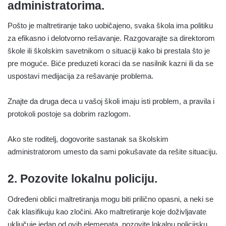
administratorima.
Pošto je maltretiranje tako uobičajeno, svaka škola ima politiku
za efikasno i delotvorno rešavanje. Razgovarajte sa direktorom
škole ili školskim savetnikom o situaciji kako bi prestala što je
pre moguće. Biće preduzeti koraci da se nasilnik kazni ili da se
uspostavi medijacija za rešavanje problema.
Znajte da druga deca u vašoj školi imaju isti problem, a pravila i
protokoli postoje sa dobrim razlogom.
Ako ste roditelj, dogovorite sastanak sa školskim
administratorom umesto da sami pokušavate da rešite situaciju.
2. Pozovite lokalnu policiju.
Određeni oblici maltretiranja mogu biti prilično opasni, a neki se
čak klasifikuju kao zločini. Ako maltretiranje koje doživljavate
uključuje jedan od ovih elemenata, pozovite lokalnu policijsku