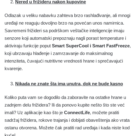
Nered u frižideru nakon kupovine
Odlazak u veliku nabavku zahteva brzo rashlađivanje, ali mnogi
uređaji ne reaguju dovoljno brzo na povećan unos namirnica.
Savremeni frižideri sa podrškom veštačke inteligencije imaju
senzore koji automatski prepoznaju nagli porast temperature i
aktiviraju funkcije poput
Smart SuperCool i Smart FastFreeze
,
koji ubrzavaju hlađenje i zamrzavanje do maksimalnog
intenziteta, čuvajući nutritivne vrednosti hrane i sprečavajući
kvarenje.
Nikada ne znate šta ima unutra, dok ne bude kasno
Koliko puta vam se dogodilo da zaboravite na ostatke hrane u
zadnjem delu frižidera? Ili da ponovo kupite nešto što ste već
imali? Uz aplikacije kao što je
ConnectLife
, možete pratiti
sadržaj frižidera, rokove trajanja i dobijati obaveštenja ako vrata
ostanu otvorena. Možete čak pratiti rad uređaja i kada niste kod
kuće!