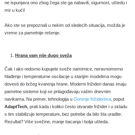
ne ispunjava ono zbog čega ste ga nabavili, sigurnost, uštedu i
mir u kući!
Ako ste se prepoznali u nekim od sledećih situacija, možda je
vreme za pametnije rešenje.
Hrana vam nije dugo sveža
Čak i ako redovno kupujete sveže namirnice, neravnomerno
hlađenje i temperaturne oscilacije u starijim modelima mogu
dovesti do bržeg kvarenja hrane. Moderni frižideri danas imaju
pametne sisteme koji se prilagođavaju vašim dnevnim
navikama. Na primer, tehnologija u
Gorenje frižiderima
, poput
AdaptTech,
prati kada i koliko često otvarate frižider i u skladu
s tim stabilizuje temperature, bez potrebe da bilo šta uradite.
Rezultat? Više svežine, manje bacanja i bolja ušteda.