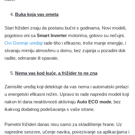
Buka koja vas ometa
Stari frižideri znaju da postanu bučni s godinama. Novi modeli,
pogotovo oni sa
Smart Inverter
motorima, gotovo su nečujni.
Ovi Gorenje uređaji
rade tiho i efikasno, troše manje energije, i
stvaraju mirniju atmosferu u domu, bez zujanja u pozadini dok
radite, odmarate ili spavate.
Nema vas kod kuće, a frižider to ne zna
Zamislite uređaj koji detektuje da vas nema i automatski prelazi
u energetski efikasni režim. Upravo to rade napredni modeli koji
nakon tri dana neaktivnosti aktiviraju
Auto ECO mode
, bez
ikakvog dodatnog podešavanja s vaše strane.
Pametni frižideri danas nisu samo za skladištenje hrane. Uz
napredne senzore, učenje navika, povezivanje sa aplikacijama i