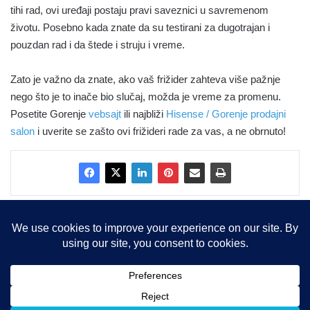
tihi rad, ovi uređaji postaju pravi saveznici u savremenom
životu. Posebno kada znate da su testirani za dugotrajan i
pouzdan rad i da štede i struju i vreme.
Zato je važno da znate, ako vaš frižider zahteva više pažnje
nego što je to inače bio slučaj, možda je vreme za promenu.
Posetite Gorenje
vebsajt
ili najbliži
Hisense / Gorenje prodajni
salon
i uverite se zašto ovi frižideri rade za vas, a ne obrnuto!
Copyright © 2015-2025, Sva prava zadržana |
LBS Team d.o.o.
Facebook
X
LinkedIn
Instagram
RSS