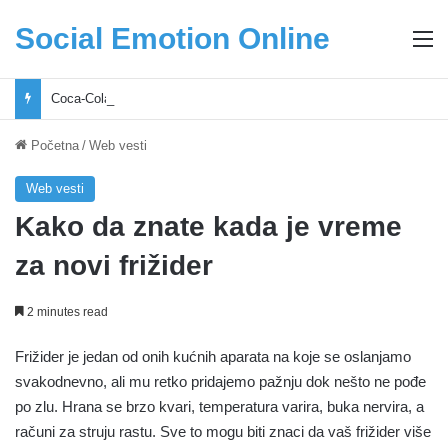
Social Emotion Online
M
Coca-Cola podrška mladima i Excel Grašić osnažuju mlade u regionu
Početna
/
Web vesti
Web vesti
Kako da znate kada je vreme
za novi frižider
2 minutes read
Frižider je jedan od onih kućnih aparata na koje se oslanjamo
svakodnevno, ali mu retko pridajemo pažnju dok nešto ne pođe
po zlu. Hrana se brzo kvari, temperatura varira, buka nervira, a
računi za struju rastu. Sve to mogu biti znaci da vaš frižider više