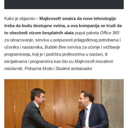
Kako je objasnio –
Majkrosoft smatra da nove tehnologije
treba da budu dostupne svima, a ova kompanija se trudi da
to obezbedi nizom besplatnih alata
poput paketa
Office 365
za obrazovanje
, servisa u potpunosti prilagođenog potrebama i
učenika i nastavnika,
Bubble Bee
servisa za učenje i vežbanje
programiranja, koji je i podrška profesorima u nastavi, ili
inicijativama i programima kao što su
Majkrosoft inovativni
nastavnik, Pokazna škola i Student ambasador.