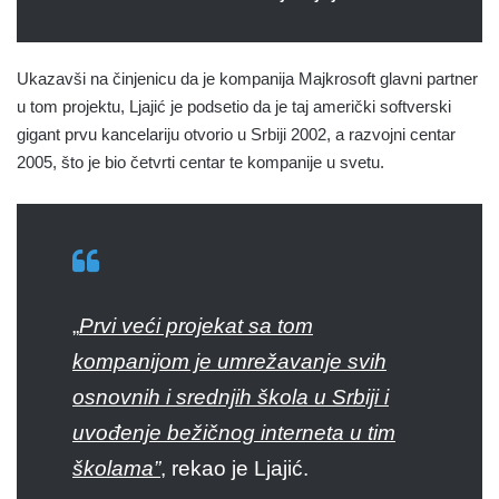
Ukazavši na činjenicu da je kompanija Majkrosoft glavni partner
u tom projektu, Ljajić je podsetio da je taj američki softverski
gigant prvu kancelariju otvorio u Srbiji 2002, a razvojni centar
2005, što je bio četvrti centar te kompanije u svetu.
„
Prvi veći projekat sa tom
kompanijom je umrežavanje svih
osnovnih i srednjih škola u Srbiji i
uvođenje bežičnog interneta u tim
školama”
, rekao je Ljajić.