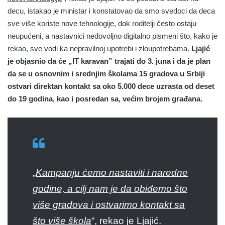
decu, istakao je ministar i konstatovao da smo svedoci da deca
sve više koriste nove tehnologije, dok roditelji često ostaju
neupućeni, a nastavnici nedovoljno digitalno pismeni što, kako je
rekao, sve vodi ka nepravilnoj upotrebi i zloupotrebama.
Ljajić
je objasnio da će „IT karavan” trajati do 3. juna i da je plan
da se u osnovnim i srednjim školama 15 gradova u Srbiji
ostvari direktan kontakt sa oko 5.000 dece uzrasta od deset
do 19 godina, kao i posredan sa, većim brojem građana.
„
Kampanju ćemo nastaviti i naredne
godine, a cilj nam je da obiđemo što
više gradova i ostvarimo kontakt sa
što više škola
“, rekao je Ljajić.