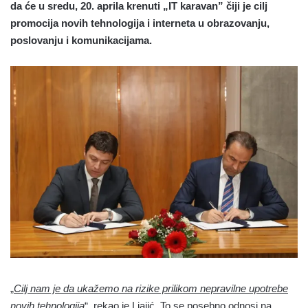
da će u sredu, 20. aprila krenuti „IT karavan” čiji je cilj
promocija novih tehnologija i interneta u obrazovanju,
poslovanju i komunikacijama.
„
Cilj nam je da ukažemo na rizike prilikom nepravilne upotrebe
novih tehnologija
“, rekao je Ljajić. To se posebno odnosi na