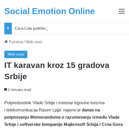
Social Emotion Online
M
Coca-Cola podrška mladima i Excel Grašić osnažuju mlade u regionu
Početna
/
Web vesti
Web vesti
IT karavan kroz 15 gradova
Srbije
2 minutes read
Potpredsednik Vlade Srbije i ministar trgovine turizma
i telekomunikacija Rasim Ljajić najavio je
danas na
potpisivanju Memoranduma o razumevanju između Vlade
Srbije i softverske kompanije Majkrosoft Srbija i Crna Gora